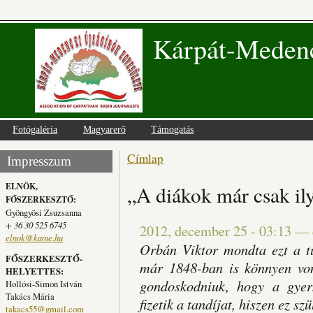
Kárpát-Medenc
Fotógaléria
Magyarerő
Támogatás
Címlap
Jelenlegi hely
Impresszum
ELNÖK,
„A diákok már csak il
FŐSZERKESZTŐ:
Gyöngyösi Zsuzsanna
+ 36 30 525 6745
2012, december 25 - 03:13
—
elnok@kame.hu
Orbán Viktor mondta ezt a tü
FŐSZERKESZTŐ-
már 1848-ban is könnyen vonu
HELYETTES:
gondoskodniuk, hogy a gyer
Hollósi-Simon István
Takács Mária
fizetik a tandíjat, hiszen ez sz
takacs55@gmail.com