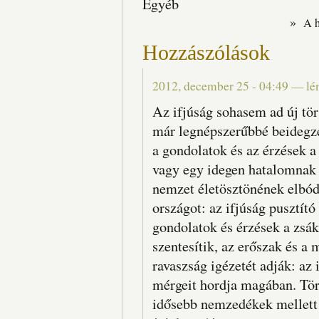
Egyéb
»
A 
Hozzászólások
2012, december 25 - 04:49
—
lé
Az ifjúság sohasem ad új tö
már legnépszerűbbé beidegze
a gondolatok és az érzések a
vagy egy idegen hatalomnak 
nemzet életösztönének elbód
országot: az ifjúság pusztít
gondolatok és érzések a zsá
szentesítik, az erőszak és a 
ravaszság igézetét adják: az 
mérgeit hordja magában. Tör
idősebb nemzedékek mellett 