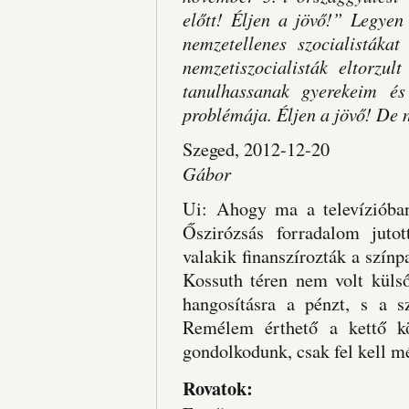
előtt! Éljen a jövő!” Legye
nemzetellenes szocialistáka
nemzetiszocialisták eltorzul
tanulhassanak gyerekeim és
problémája. Éljen a jövő! De n
Szeged, 
Gábor
Ui: Ahogy ma a televízióban 
Őszirózsás forradalom juto
valakik finanszírozták a színp
Kossuth téren nem volt küls
hangosításra a pénzt, s a s
Remélem érthető a kettő 
gondolkodunk, csak fel kell m
Rovatok: