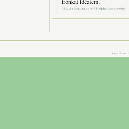
írónkat idéztem.
A hozzászóláshoz
regisztráció
és
bejelentkezés
szükséges
Drupal theme