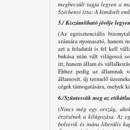
megbecsült tagja legyen a ma
Széchenyi írta: A kiművelt em
5./ Kiszámítható jövője legye
(Az egzisztenciális bizonyt
számára nyomasztó, hanem m
azt a feladatát is fel kell vál
bukása után vált világossá 
itt, hanem állam és vállalkoz
Ehhez pedig az államnak vál
államosít, új termelő üzemeket
cégek támogatására, melyek kiv
6./Szüntessük meg az etikátla
(Nincs még egy ország, ahol 
érzésének a kilúgozása. Az e
bolsevik és mára liberális ka