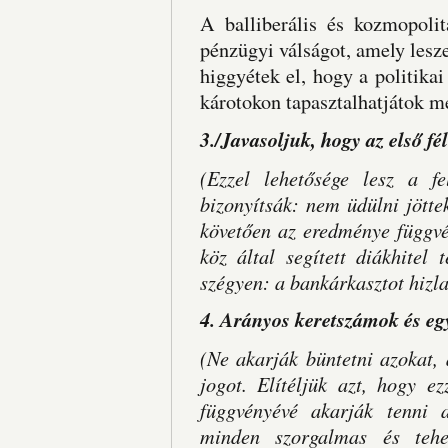
A balliberális és kozmopolit
pénzügyi válságot, amely lesze
higgyétek el, hogy a politika
károtokon tapasztalhatjátok m
3./Javasoljuk, hogy az első f
(Ezzel lehetősége lesz a fe
bizonyítsák: nem üdülni jötte
követően az eredménye függvén
köz által segített diákhitel 
szégyen: a bankárkasztot hizl
4. Arányos keretszámok és eg
(Ne akarják büntetni azokat,
jogot. Elítéljük azt, hogy e
függvényévé akarják tenni a
minden szorgalmas és tehe