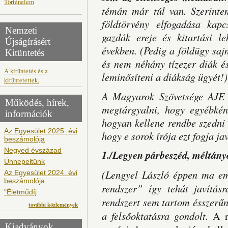
Történelem
témán már túl van. Szerinte
földtörvény elfogadása kap
Nemzeti
gazdák ereje és kitartási l
Újságírásért
években.
(Pedig a földügy saj
Kitüntetés
és nem néhány tízezer diák é
A kitüntetés és a
leminősíteni a diákság ügyét!)
kitüntetettek.
A Magyarok Szövetsége AJE 
Működés, hírek,
megtárgyalni, hogy egyébként
információk
hogyan kellene rendbe szedni 
Az Egyesület 2025. évi
hogy e sorok írója ezt fogja ja
beszámolója
Negyed évszázad
1./Legyen párbeszéd, méltányo
Ünnepeltünk
(Lengyel László éppen ma em
Az Egyesület 2024. évi
beszámolója
rendszer” így tehát javításr
"Életműdíj
rendszert sem tartom ésszerű
további közlemények
a felsőoktatásra gondolt.
A r
Kiadványok