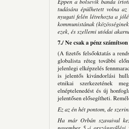
Éppen a bolsevik banda irtot
tudására épülhetett volna az
nyugati felén létrehozta a jól
kommunistának
(közösséginek
ezek, és szellemi utódai akarn
7./ Ne csak a pénz számítso
(A fizetős felsőoktatás a ren
globalista réteg további elő
jelenlegi elképzelés fennmarad
is jelentős kivándorlási hul
etnikai szerkezetének meg
elnéptelenedést és új honfogl
jelentősen elősegítheti. Remé
Ez az én hét pontom, de szerin
Ha már Orbán szavaival kez
november 5.-i országgyűlési 