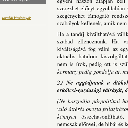
egyéni haszon alapján kell
szerezhet előnyt egyoldalúan 
szegényeket támogató rendsze
további kiadványok
szabályok kellenek, amik nem 
Ha a tandíj kiválthatóvá vál
szabad elleneznünk. Ha v
kiváltságává fog válni az eg
aktuális hatalom kiszolgálta
,
nem is írok
pedig ott is szü
kormány pedig gondolja át, mi
2./ Ne aggódjanak a diákok
erkölcsi-gazdasági válságát, 
(
Ne használja párpolitikai ha
való áttérés okozta fellazításo
könnyen
összehasonlítható
nemcsak előnyei, de hibái és k