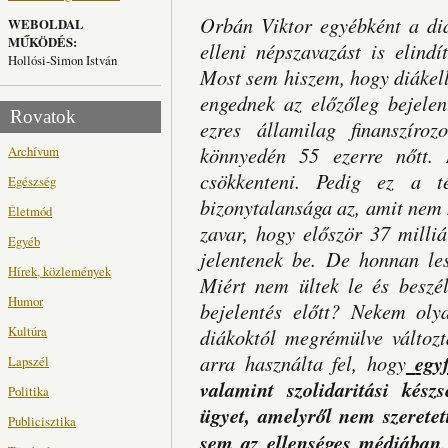
Orbán Viktor egyébként a diá
WEBOLDAL
MŰKÖDÉS:
elleni népszavazást is elindí
Hollósi-Simon István
Most sem hiszem, hogy diákell
engednek az előzőleg bejelen
Rovatok
ezres államilag finanszíro
könnyedén 55 ezerre nőtt.
Archívum
csökkenteni. Pedig ez a té
Egészség
bizonytalansága az, amit nem n
Életmód
zavar, hogy először 37 milli
Egyéb
jelentenek be. De honnan les
Hírek, közlemények
Miért nem ültek le és beszé
Humor
bejelentés előtt? Nekem ol
Kultúra
diákoktól megrémülve változt
arra használta fel, hogy
egyf
Lapszél
valamint szolidaritási kész
Politika
ügyet, amelyről nem szeretet
Publicisztika
sem az ellenséges médiában