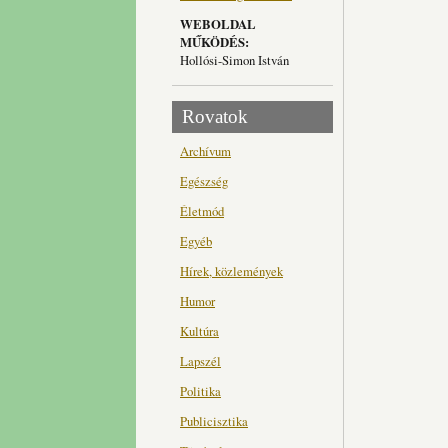
WEBOLDAL
MŰKÖDÉS:
Hollósi-Simon István
Rovatok
Archívum
Egészség
Életmód
Egyéb
Hírek, közlemények
Humor
Kultúra
Lapszél
Politika
Publicisztika