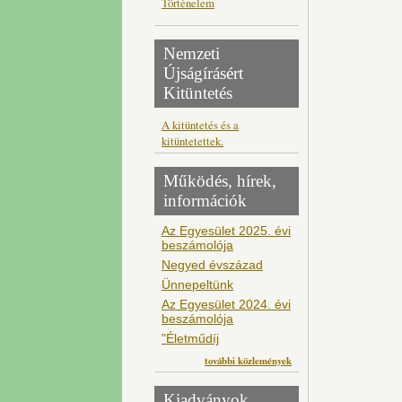
Történelem
Nemzeti
Újságírásért
Kitüntetés
A kitüntetés és a
kitüntetettek.
Működés, hírek,
információk
Az Egyesület 2025. évi
beszámolója
Negyed évszázad
Ünnepeltünk
Az Egyesület 2024. évi
beszámolója
"Életműdíj
további közlemények
Kiadványok