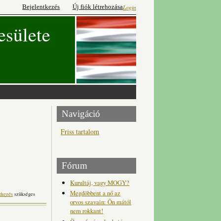
Bejelentkezés
Új fiók létrehozása
Login
esülete
Navigáció
Friss tartalom
Fórum
Kurultáj, vagy MOGY?
Megdöbbent a nő az
tkezés
szükséges
orvos szavain: Ön mától
nem rokkant!