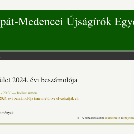
pát-Medencei Újságírók Egy
s
 hely
let 2024. évi beszámolója
 - 20:30
—
hollosisimon
024. évi beszámolója innen letöltve olvashatják el.
lemények
»
A hozzászóláshoz
regisztráció
és
bejelen