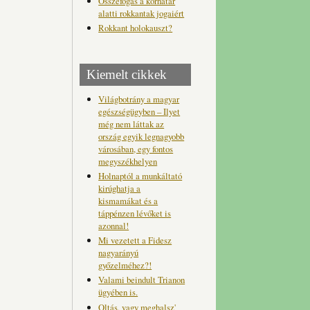
Összefogás a korhatár
alatti rokkantak jogaiért
Rokkant holokauszt?
Kiemelt cikkek
Világbotrány a magyar
egészségügyben – Ilyet
még nem láttak az
ország egyik legnagyobb
városában, egy fontos
megyszékhelyen
Holnaptól a munkáltató
kirúghatja a
kismamákat és a
táppénzen lévőket is
azonnal!
Mi vezetett a Fidesz
nagyarányú
győzelméhez?!
Valami beindult Trianon
ügyében is.
Oltás, vagy meghalsz'