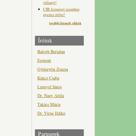
villanyt!
CIB lizinggel szemben
nyertes ítélet!
további kiemelt cikkek
Íróink
Balogh Bertalan
Egmont
Gyöngyösi Zsuzsa
Káncz Csaba
Lengyel János
Dr. Nagy Attila
Takács Mária
Dr. Virág Ildikó
Partnerek