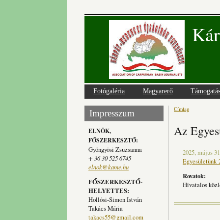
Kár
Fotógaléria
Magyarerő
Támogatá
Címlap
Jelenlegi
Impresszum
Az Egyesü
ELNÖK,
FŐSZERKESZTŐ:
Gyöngyösi Zsuzsanna
2025, május 31
+ 36 30 525 6745
Egyesületünk 2
elnok@kame.hu
Rovatok:
FŐSZERKESZTŐ-
Hivatalos köz
HELYETTES:
Hollósi-Simon István
Takács Mária
takacs55@gmail.com