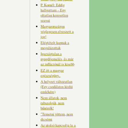
P. Kornél: Eddig
hallgattam – Egy
oltatlan keresetlen
szavai
Magyarországon
véglegesen elveszett a
jog!
Elégtételt kapnak a
megalázottak
Igazságtalan a
nyugdíjemelés, és már
az inflációnál is kisebb
EZ itt a magyar
egészségügy..
A helyzet változatlan
(Egy csodálatos kisfiú
emlékére)
Nem állatok, nem
rabszolgák, nem
bűnözők!
"Temetni jöttem, nem
dicsérni
Az utolsó kapcsolja le a