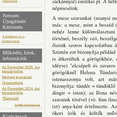
sárkánnyal) emlékei pl. A hétf
Történelem
népmeséink.
Nemzeti
A mese szavunkat (manysi moj
Újságírásért
más: a mese, mint a beszéd (
Kitüntetés
nehéz lenne különválasztan
A kitüntetés és a
történet, beszély szó, beszé
kitüntetettek.
őseink szoros kapcsolatban á
Szintén ezt bizonyítja példáu
Működés, hírek,
is átkerültek a görögökhöz,
információk
idézve) "elcsépelt és zavaro
Az Egyesület 2025. évi
görögöknél Helena Tündaris
beszámolója
Negyed évszázad
istenasszonya volt, azt má
Ünnepeltünk
bizonyítja: tündér = tündöklő
Az Egyesület 2024. évi
dingir = isten); az Ilona név
beszámolója
szavaink tövével (vö. finn il
"Életműdíj
(et) anya-ként értelmezte. A
további közlemények
ókori írók és költők mű
Kiadványok