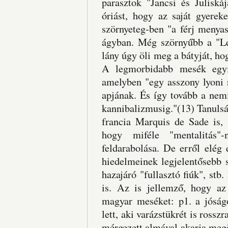
parasztok "Jancsi és Juliská
óriást, hogy az saját gyerek
szörnyeteg-ben "a férj menyas
ágyban. Még szörnyűbb a "Le
lány úgy öli meg a bátyját, h
A legmorbidabb mesék egyi
amelyben "egy asszony lyoni ra
apjának. És így tovább a nemi
kannibalizmusig."(13) Tanulsá
francia Marquis de Sade is, 
hogy miféle "mentalitás"
feldarabolása. De erről elé
hiedelmeinek legjelentősebb 
hazajáró "fullasztó fiúk", st
is. Az is jellemző, hogy az
magyar meséket: p1. a jóság
lett, aki varázstükrét is rossz
mérgezett almával akarja meg