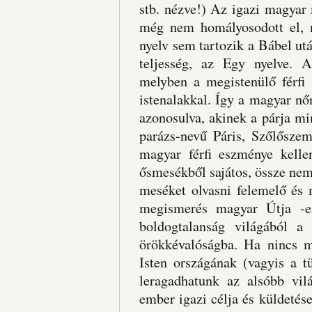
stb. nézve!) Az igazi magyar
még nem homályosodott el, 
nyelv sem tartozik a Bábel ut
teljesség, az Egy nyelve. 
melyben a megistenülő férfi
istenalakkal. Így a magyar nő
azonosulva, akinek a párja mi
parázs-nevű Páris, Szőlőszem
magyar férfi eszménye kelle
ősmesékből sajátos, össze nem 
meséket olvasni felemelő és 
megismerés magyar Útja -ez
boldogtalanság világából a
örökkévalóságba. Ha nincs m
Isten országának (vagyis a 
leragadhatunk az alsóbb vi
ember igazi célja és küldetése