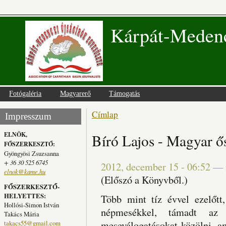
Kárpát-Medenc
Fotógaléria
Magyarerő
Támogatás
Címlap
Jelenlegi hely
Impresszum
ELNÖK,
Bíró Lajos - Magyar 
FŐSZERKESZTŐ:
Gyöngyösi Zsuzsanna
+ 36 30 525 6745
2012, december 15 - 06:52
—
elnok@kame.hu
(Előszó a Könyvből.)
FŐSZERKESZTŐ-
HELYETTES:
Több mint tíz évvel ezelőtt
Hollósi-Simon István
népmesékkel, támadt az
Takács Mária
takacs55@gmail.com
meseválogatásokat közölni, a