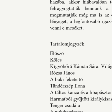
hazába, akkor hiábavalóan 
felragyogtatják bennünk a
megmutatják még ma is az o
lényeget, a legfontosabb iga
venni e meséket.
Tartalomjegyzék
Előszó
Köles
Kígyóbőrű Kámán Sára: Világ
Rózsa János
A büki fekete tó
Tündérszép Ilona
A táltos kanca és a libapászto
Harmatból gyűjtött királykisa
Tenger csudája
A pulykapásztor