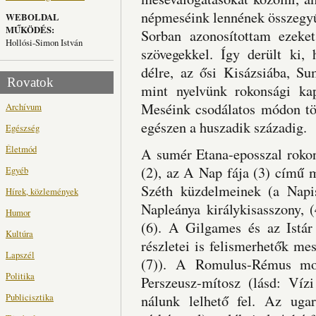
népmeséink lennének összegyű
WEBOLDAL
MŰKÖDÉS:
Sorban azonosítottam ezeke
Hollósi-Simon István
szövegekkel. Így derült ki
délre, az ősi Kisázsiába, S
Rovatok
mint nyelvünk rokonsági ka
Meséink csodálatos módon tö
Archívum
egészen a huszadik századig.
Egészség
Életmód
A sumér Etana-eposszal rokono
(2), az A Nap fája (3) című
Egyéb
Széth küzdelmeinek (a Napi
Hírek, közlemények
Napleánya királykisasszony,
Humor
(6). A Gilgames és az Istár 
Kultúra
részletei is felismerhetők me
Lapszél
(7)). A Romulus-Rémus mon
Politika
Perszeusz-mítosz (lásd: Vízi
Publicisztika
nálunk lelhető fel. Az uga