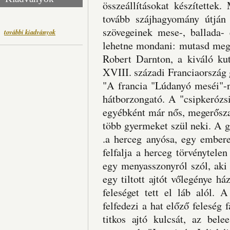
összeállításokat készítettek
tovább szájhagyomány útján
szövegeinek mese-, ballada- 
további kiadványok
lehetne mondani: mutasd meg
Robert Darnton, a kiváló ku
XVIII. századi Franciaország 
"A francia "Lúdanyó meséi"-ne
hátborzongató. A "csipkerózsi
egyébként már nős, megerősza
több gyermeket szül neki. A 
.a herceg anyósa, egy embere
felfalja a herceg törvénytele
egy menyasszonyról szól, aki 
egy tiltott ajtót vőlegénye 
feleséget tett el láb alól. 
felfedezi a hat előző feleség 
titkos ajtó kulcsát, az bel