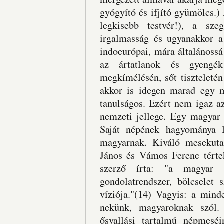
gyógyító és ifjító gyümölcs.) 
legkisebb testvér!), a sze
irgalmasság és ugyanakkor a
indoeurópai, mára általánossá 
az ártatlanok és gyengé
megkímélésén, sőt tiszteleté
akkor is idegen marad egy 
tanulságos. Ezért nem igaz a
nemzeti jellege. Egy magyar 
Saját népének hagyománya le
magyarnak. Kiváló mesekuta
János és Vámos Ferenc térte
szerző írta: "a magyar 
gondolatrendszer, bölcselet
víziója."(14) Vagyis: a min
nekünk, magyaroknak szól.
ősvallási tartalmú népmeséin