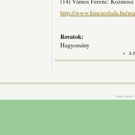
(14) Vámos Ferenc: Kozmosz a
http://www.kincseslada.hu/ma
Rovatok:
Hagyomány
»
A 
Drupal theme