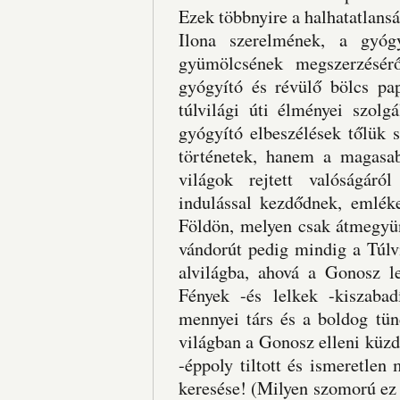
Ezek többnyire a halhatatlans
Ilona szerelmének, a gyógy
gyümölcsének megszerzésérő
gyógyító és révülő bölcs pap
túlvilági úti élményei szolg
gyógyító elbeszélések tőlük 
történetek, hanem a magasab
világok rejtett valóságáró
indulással kezdődnek, emlék
Földön, melyen csak átmegyün
vándorút pedig mindig a Túlv
alvilágba, ahová a Gonosz l
Fények -és lelkek -kiszaba
mennyei társ és a boldog tün
világban a Gonosz elleni küz
-éppoly tiltott és ismeretlen
keresése! (Milyen szomorú ez 