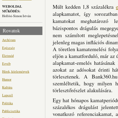
Múlt kedden 1,8 százalékra
WEBOLDAL
MŰKÖDÉS:
alapkamatot, így sorozatba
Hollósi-Simon István
kamatokat meghatározó l
bázispontos drágulás megegye
Rovatok
nem számított meglepetésne
Archívum
jelenleg magas inflációs dina
Egészség
A töretlen kamatemelési folya
eljön a kamatforduló, már az 
Életmód
alapkamat-emelés hatásának 
Egyéb
azokat az adósokat érinti há
Hírek, közlemények
törlesztenek. A Bank360.hu
Humor
szemléltetik, hogy milyen 
Kultúra
törlesztőrészlet alakulására.
Lapszél
Egy hat hónapos kamatperiódu
Politika
százalékos drágulást jelente
Publicisztika
vonatkozó referenciakamat,