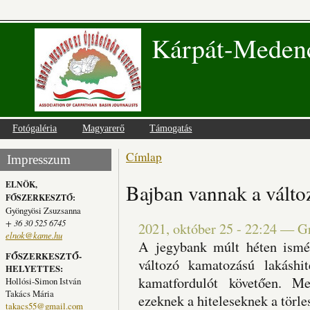
Kárpát-Medenc
Fotógaléria
Magyarerő
Támogatás
Címlap
Jelenlegi hely
Impresszum
ELNÖK,
Bajban vannak a válto
FŐSZERKESZTŐ:
Gyöngyösi Zsuzsanna
+ 36 30 525 6745
2021, október 25 - 22:24
—
G
elnok@kame.hu
A jegybank múlt héten ismé
FŐSZERKESZTŐ-
változó kamatozású lakáshit
HELYETTES:
kamatfordulót követően. M
Hollósi-Simon István
Takács Mária
ezeknek a hiteleseknek a törle
takacs55@gmail.com