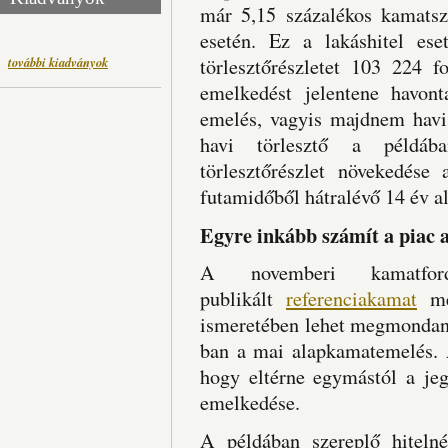
már 5,15 százalékos kamatsz
esetén. Ez a lakáshitel es
további kiadványok
törlesztőrészletet 103 224 f
emelkedést jelentene havon
emelés, vagyis majdnem havi 
havi törlesztő a példáb
törlesztőrészlet növekedése
futamidőből hátralévő 14 év ala
Egyre inkább számít a piac 
A novemberi kamatfo
publikált
referenciakamat
mér
ismeretében lehet megmondan
ban a mai alapkamatemelés. 
hogy eltérne egymástól a je
emelkedése.
A példában szereplő hiteln