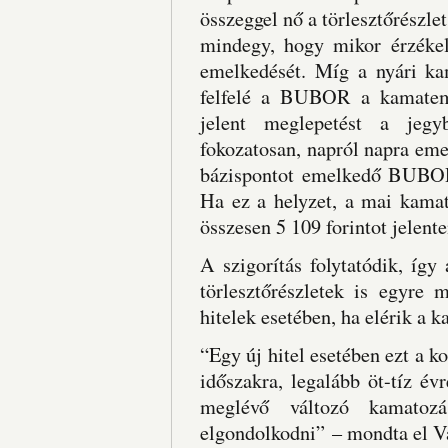
összeggel nő a törlesztőrészl
mindegy, hogy mikor érzékel
emelkedését. Míg a nyári ka
felfelé a BUBOR a kamateme
jelent meglepetést a jegyb
fokozatosan, napról napra eme
bázispontot emelkedő BUBOR
Ha ez a helyzet, a mai kamat
összesen 5 109 forintot jelent
A szigorítás folytatódik, íg
törlesztőrészletek is egyre
hitelek esetében, ha elérik a k
“Egy új hitel esetében ezt a k
időszakra, legalább öt-tíz évr
meglévő változó kamatozá
elgondolkodni” – mondta el V