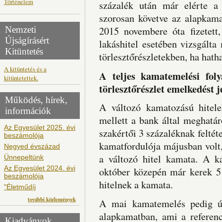
Történelem
százalék után már elérte a
szorosan követve az alapkam
Nemzeti
2015 novembere óta fizetett,
Újságírásért
lakáshitel esetében vizsgált
Kitüntetés
törlesztőrészletekben, ha hath
A kitüntetés és a
A teljes kamatemelési fol
kitüntetettek.
törlesztőrészlet emelkedést j
Működés, hírek,
A változó kamatozású hitele
információk
mellett a bank által meghatár
Az Egyesület 2025. évi
szakértői 3 százaléknak feltét
beszámolója
kamatfordulója májusban volt,
Negyed évszázad
a változó hitel kamata. A k
Ünnepeltünk
Az Egyesület 2024. évi
október közepén már kerek 5 
beszámolója
hitelnek a kamata.
"Életműdíj
további közlemények
A mai kamatemelés pedig új
alapkamatban, ami a referen
Kiadványok