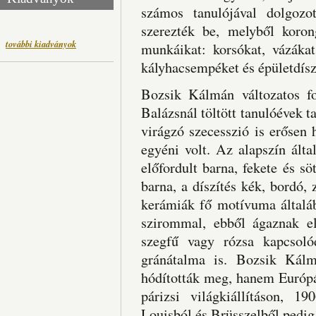
számos tanulójával dolgozo
szerezték be, melyből koron
további kiadványok
munkáikat: korsókat, vázákat,
kályhacsempéket és épületdísz
Bozsik Kálmán változatos f
Balázsnál töltött tanulóévek t
virágzó szecesszió is erősen 
egyéni volt. Az alapszín álta
előfordult barna, fekete és 
barna, a díszítés kék, bordó, 
kerámiák fő motívuma általáb
szirommal, ebből ágaznak el
szegfű vagy rózsa kapcsoló
gránátalma is. Bozsik Kál
hódították meg, hanem Európát
párizsi világkiállításon, 1
Louisból és Brüsszelből pedig