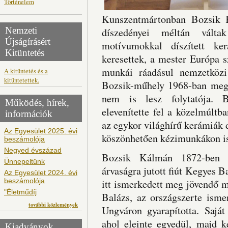
Történelem
Kunszentmártonban Bozsik K
Nemzeti
díszedényei méltán válta
Újságírásért
motívumokkal díszített ke
Kitüntetés
keresettek, a mester Európa 
munkái ráadásul nemzetközi 
A kitüntetés és a
kitüntetettek.
Bozsik-műhely 1968-ban megs
nem is lesz folytatója. B
Működés, hírek,
elevenítette fel a közelmúltb
információk
az egykor világhírű kerámiák 
Az Egyesület 2025. évi
köszönhetően kézimunkákon is
beszámolója
Negyed évszázad
Bozsik Kálmán 1872-ben s
Ünnepeltünk
árvaságra jutott fiút Kegyes B
Az Egyesület 2024. évi
beszámolója
itt ismerkedett meg jövendő m
"Életműdíj
Balázs, az országszerte isme
további közlemények
Ungváron gyarapította. Saját
ahol eleinte egyedül, majd k
Kiadványok