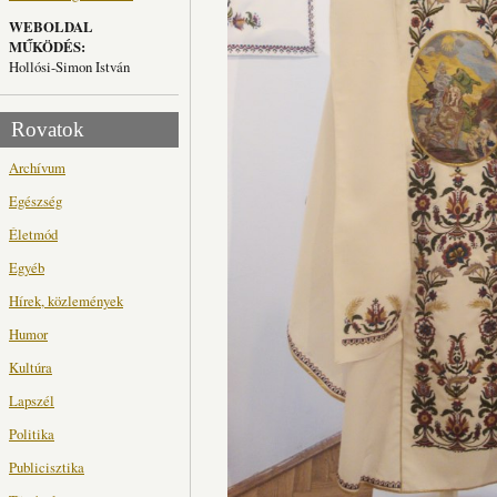
WEBOLDAL
MŰKÖDÉS:
Hollósi-Simon István
Rovatok
Archívum
Egészség
Életmód
Egyéb
Hírek, közlemények
Humor
Kultúra
Lapszél
Politika
Publicisztika