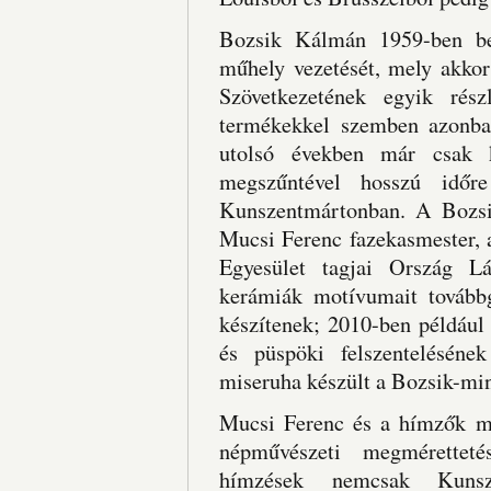
Bozsik Kálmán 1959-ben bek
műhely vezetését, mely akko
Szövetkezetének egyik rész
termékekkel szemben azonban
utolsó években már csak k
megszűntével hosszú időre
Kunszentmártonban. A Bozsik
Mucsi Ferenc fazekasmester,
Egyesület tagjai Ország L
kerámiák motívumait tovább
készítenek; 2010-ben például
és püspöki felszenteléséne
miseruha készült a Bozsik-min
Mucsi Ferenc és a hímzők m
népművészeti megmérettet
hímzések nemcsak Kunsz