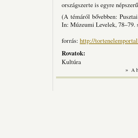
országszerte is egyre népszer
(A témáról bővebben: Pusztai
In: Múzeumi Levelek, 78–79. s
forrás:
http://tortenelemporta
Rovatok:
Kultúra
»
A 