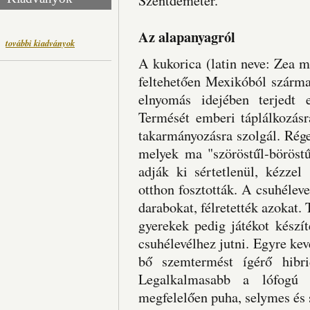
Szentdemeter.
Az alapanyagról
további kiadványok
A kukorica (latin neve: Zea ma
feltehetően Mexikóból szárma
elnyomás idejében terjedt 
Termését emberi táplálkozásr
takarmányozásra szolgál. Rég
melyek ma "szöröstűl-böröstű
adják ki sértetlenül, kézzel
otthon fosztották. A csuhéleve
darabokat, félretették azokat. 
gyerekek pedig játékot kész
csuhélevélhez jutni. Egyre kev
bő szemtermést ígérő hibri
Legalkalmasabb a lófogú 
megfelelően puha, selymes és 