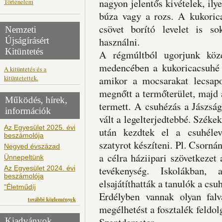
nagyon jelentős kivételek, ily
Történelem
búza vagy a rozs. A kukorica
csövet borító levelet is so
Nemzeti
Újságírásért
használni.
Kitüntetés
A régmúltból ugorjunk köz
medencében a kukoricacsuhé f
A kitüntetés és a
kitüntetettek.
amikor a mocsarakat lecsapol
megnőtt a termőterület, majd
Működés, hírek,
termett. A csuhézás a Jászsá
információk
vált a legelterjedtebbé. Székek
Az Egyesület 2025. évi
után kezdtek el a csuhélevé
beszámolója
szatyrot készíteni. Pl. Csorná
Negyed évszázad
a célra háziipari szövetkezet 
Ünnepeltünk
Az Egyesület 2024. évi
tevékenység. Iskolákban, 
beszámolója
elsajátíthatták a tanulók a csu
"Életműdíj
Erdélyben vannak olyan fal
további közlemények
megélhetést a fosztalék feldo
Kiadványok