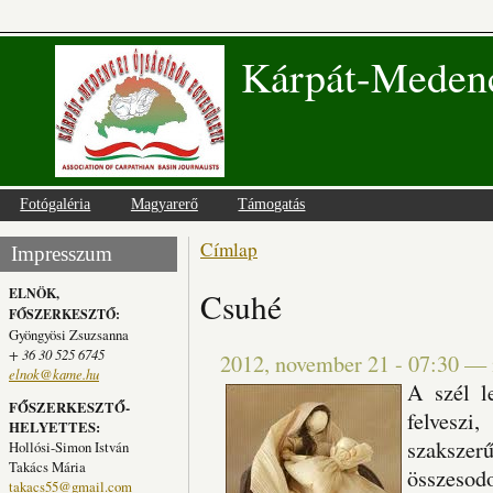
Kárpát-Medenc
Fotógaléria
Magyarerő
Támogatás
Címlap
Jelenlegi hely
Impresszum
ELNÖK,
Csuhé
FŐSZERKESZTŐ:
Gyöngyösi Zsuzsanna
+ 36 30 525 6745
2012, november 21 - 07:30
—
elnok@kame.hu
A szél l
FŐSZERKESZTŐ-
felvesz
HELYETTES:
szakszerű
Hollósi-Simon István
Takács Mária
összeso
takacs55@gmail.com