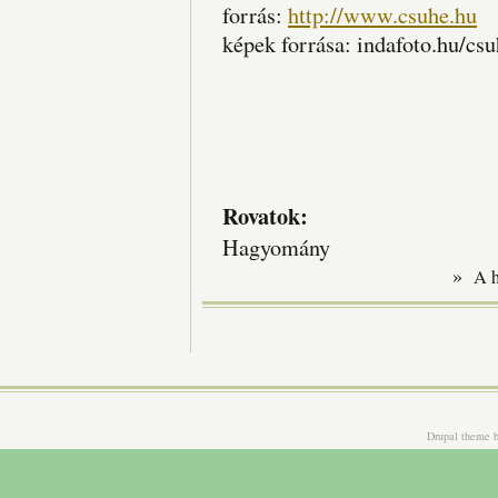
forrás:
http://www.csuhe.hu
képek forrása: indafoto.hu/cs
Rovatok:
Hagyomány
»
A 
Drupal theme