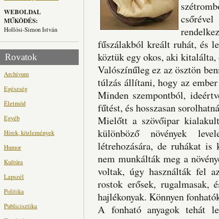
szétrombo
WEBOLDAL
csőréve
MŰKÖDÉS:
Hollósi-Simon István
rendelkez
fűszálakból kreált ruhát, és le
köztük egy okos, aki kitalálta,
Rovatok
Valószínűleg ez az ösztön be
Archívum
túlzás állítani, hogy az ember
Egészség
Minden szempontból, ideértve
Életmód
fűtést, és hosszasan sorolhatn
Egyéb
Mielőtt a szövőipar kialakul
különböző növények levele
Hírek, közlemények
létrehozására, de ruhákat is
Humor
nem munkálták meg a növénye
Kultúra
voltak, úgy használták fel a
Lapszél
rostok erősek, rugalmasak, 
Politika
hajlékonyak. Könnyen fonhatók
Publicisztika
A fonható anyagok tehát l