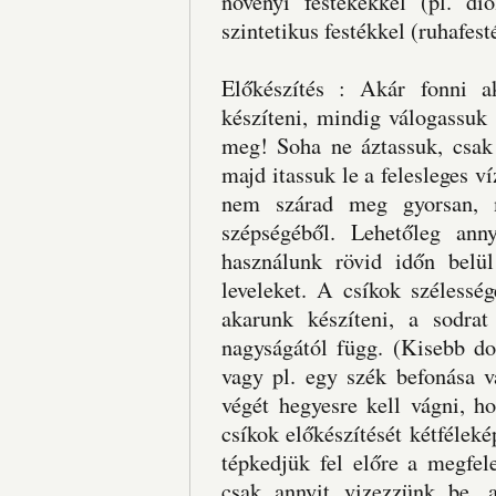
növényi festékekkel (pl. dió
szintetikus festékkel (ruhafest
Előkészítés : Akár fonni a
készíteni, mindig válogassuk
meg! Soha ne áztassuk, csak 
majd itassuk le a felesleges v
nem szárad meg gyorsan, m
szépségéből. Lehetőleg ann
használunk rövid időn belü
leveleket. A csíkok szélessé
akarunk készíteni, a sodrat
nagyságától függ. (Kisebb d
vagy pl. egy szék befonása v
végét hegyesre kell vágni, h
csíkok előkészítését kétféleké
tépkedjük fel előre a megfe
csak annyit vizezzünk be, 