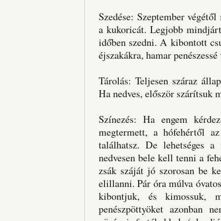
Szedése: Szeptember végétől 
a kukoricát. Legjobb mindjárt
időben szedni. A kibontott c
éjszakákra, hamar penészessé 
Tárolás: Teljesen száraz álla
Ha nedves, először szárítsuk 
Színezés: Ha engem kérdeze
megtermett, a hófehértől az
találhatsz. De lehetséges a
nedvesen bele kell tenni a feh
zsák száját jó szorosan be ke
elillanni. Pár óra múlva óvato
kibontjuk, és kimossuk, m
penészpöttyöket azonban ne