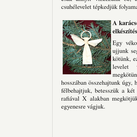
csuhélevelet tépkedjük folyama
A karácso
elkészíté
Egy véko
ujjunk se
kötünk, e
levelet 
megkötünk
hosszában összehajtunk úgy, h
félbehajtjuk, betesszük a két
rafiával X alakban megkötjük
egyenesre vágjuk.