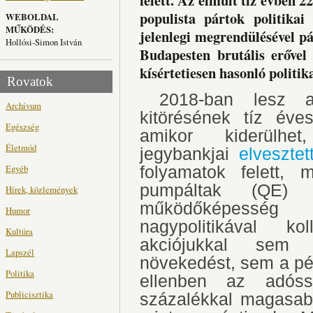
felett. Az elmúlt tíz évben 
populista pártok politikai
WEBOLDAL
MŰKÖDÉS:
jelenlegi megrendülésével 
Hollósi-Simon István
Budapesten brutális erővel
kísértetiesen hasonló politi
Rovatok
2018-ban lesz a 
Archívum
kitörésének tíz éve
Egészség
amikor kiderül
Életmód
jegybankjai
elvesztet
Egyéb
folyamatok felett, m
pumpáltak (QE)
Hírek, közlemények
működőképesség l
Humor
nagypolitikával k
Kultúra
akciójukkal sem 
Lapszél
növekedést, sem a pén
Politika
ellenben az adóss
Publicisztika
százalékkal magasabb