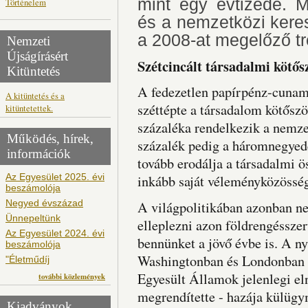
mint egy évtizede. 
Történelem
és a nemzetközi kere
a 2008-at megelőző t
Nemzeti
Újságírásért
Szétcincált társadalmi kötős
Kitüntetés
A fedezetlen papírpénz-cunami
A kitüntetés és a
széttépte a társadalom kötősz
kitüntetettek.
százaléka rendelkezik a nemze
Működés, hírek,
százalék pedig a háromnegyedé
információk
tovább erodálja a társadalmi ö
Az Egyesület 2025. évi
inkább saját véleményközösség
beszámolója
Negyed évszázad
A világpolitikában azonban n
Ünnepeltünk
elleplezni azon földrengésszer
Az Egyesület 2024. évi
bennünket a jövő évbe is. A ny
beszámolója
Washingtonban és Londonban t
"Életműdíj
Egyesült Államok jelenlegi el
további közlemények
megrendítette - hazája külügy
Kiadványok