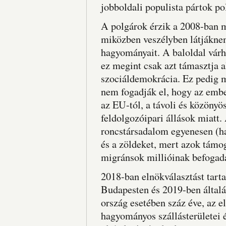
jobboldali populista pártok po
A polgárok érzik a 2008-ban 
miközben veszélyben látjáknem
hagyományait. A baloldal vár
ez megint csak azt támasztja a
szociáldemokrácia. Ez pedig m
nem fogadják el, hogy az embe
az EU-tól, a távoli és közönyös
feldolgozóipari állások miatt
roncstársadalom egyenesen (ha
és a zöldeket, mert azok tám
migránsok millióinak befogadá
2018-ban elnökválasztást tart
Budapesten és 2019-ben által
ország esetében száz éve, az e
hagyományos szállásterületei é