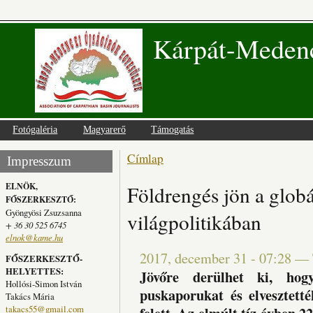
Kárpát-Medenc
Fotógaléria
Magyarerő
Támogatás
Címlap
Jelenlegi hely
Impresszum
ELNÖK,
Földrengés jön a globá
FŐSZERKESZTŐ:
Gyöngyösi Zsuzsanna
világpolitikában
+ 36 30 525 6745
elnok@kame.hu
2017, december 31 - 07:28
—
FŐSZERKESZTŐ-
HELYETTES:
Jövőre derülhet ki, ho
Hollósi-Simon István
puskaporukat és elvesztett
Takács Mária
takacs55@gmail.com