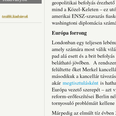
geopolitikai befolyás érezhető
mind a Közel-Keleten – ez utó
amerikai ENSZ-szavazás fias
további kiadványok
washingtoni diplomácia számá
Európa forrong
Londonban egy teljesen lebén
amely számára most válik világ
pad alá esett és a brit befoly
belátható jövőben. A rendszer
felültette őket Merkel kancel
másodikuk a kancellár távozásá
akár
megtisztulásként
is hatha
Európa vezető szerepét – azt v
reform-erőfeszítései Berlin né
tornyosuló problémáit kellene
Márpedig az elmúlt tíz évben