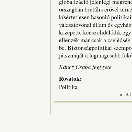
globalizáció jelenlegi megre
országban brutális erővel térn
kísértetiesen hasonló politika
választóvonal állam és egyház
közepette konszolidálódik egy
ellenzék már csak a cselédség és
be. Biztonságpolitikai szemp
játszmáját a legmagasabb fokú
Káncz Csaba jegyzete
Rovatok:
Politika
»
A 