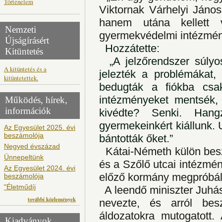
Történelem
Viktornak Várhelyi Jánoss
hanem utána kellett 
Nemzeti
gyermekvédelmi intézmé
Újságírásért
Hozzátette:
Kitüntetés
„A jelzőrendszer súlyos
A kitüntetés és a
jelezték a problémákat, 
kitüntetettek.
bedugták a fiókba csak
intézményeket mentsék,
Működés, hírek,
információk
kivédte? Senki. Han
gyermekeinkért kiállunk.
Az Egyesület 2025. évi
beszámolója
bántották őket.”
Negyed évszázad
Kátai-Németh külön besz
Ünnepeltünk
és a Szőlő utcai intézmén
Az Egyesület 2024. évi
előző kormány megpróbált
beszámolója
"Életműdíj
A leendő miniszter Juhás
további közlemények
nevezte, és arról bes
áldozatokra mutogatott.
Kiadványok