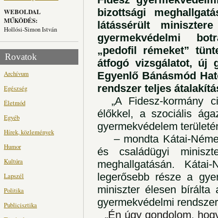
bizottsági meghallgat
WEBOLDAL
MŰKÖDÉS:
látássérült miniszte
Hollósi-Simon István
gyermekvédelmi botr
„pedofil rémeket” tünt
Rovatok
átfogó vizsgálatot, ú
Archívum
Egyenlő Bánásmód Hatós
rendszer teljes átalakítá
Egészség
„A Fidesz-kormány cini
Életmód
élőkkel, a szociális ág
Egyéb
gyermekvédelem területé
Hírek, közlemények
– mondta Kátai-Németh 
Humor
és családügyi miniszt
Kultúra
meghallgatásán. Kátai
legerősebb része a gy
Lapszél
miniszter élesen bírált
Politika
gyermekvédelmi rendszer
Publicisztika
„Én úgy gondolom, hogy 