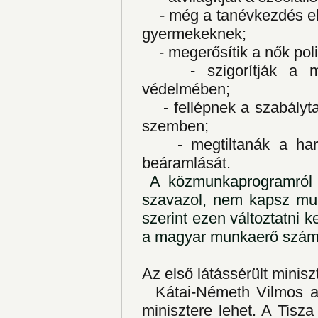
-
még a tanévkezdés el
gyermekeknek;
-
megerősítik a nők poli
-
szigorítják a 
védelmében;
-
fellépnek a szabály
szemben;
-
megtiltanák a ha
beáramlását.
A közmunkaprogramról 
szavazol, nem kapsz mun
szerint ezen változtatni ke
a magyar munkaerő szám
Az első látássérült minis
Kátai-Németh Vilmos a m
minisztere lehet. A Tisza