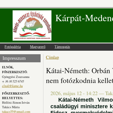
Kárpát-Medenc
Fotógaléria
Magyarerő
Támogatás
Címlap
Jelenlegi hely
Impresszum
ELNÖK,
Kátai-Németh: Orbán 
FŐSZERKESZTŐ:
Gyöngyösi Zsuzsanna
nem fotózkodnia kellet
+ 36 30 525 6745
elnok@kame.hu
2026, május 12 - 14:22
—
Tak
FŐSZERKESZTŐ-
HELYETTES:
Kátai-Németh Vilmos,
Hollósi-Simon István
családügyi minisztere 
Takács Mária
takacs55@gmail.com
Fidesz gyermekvédelmi 