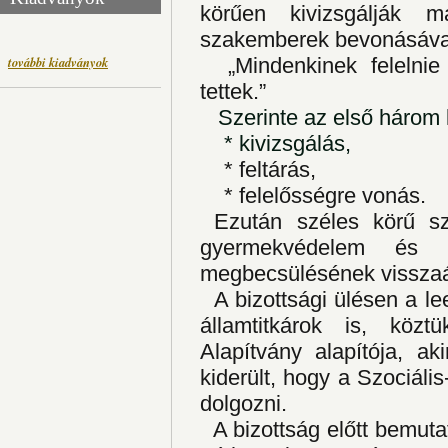
körűen kivizsgálják m
szakemberek bevonásáva
további kiadványok
„Mindenkinek felelnie 
tettek.”
Szerinte az első három 
* kivizsgálás,
* feltárás,
* felelősségre vonás.
Ezután széles körű sz
gyermekvédelem és a
megbecsülésének visszaál
A bizottsági ülésen a lee
államtitkárok is, köz
Alapítvány alapítója, a
kiderült, hogy a Szociáli
dolgozni.
A bizottság előtt bemutatk