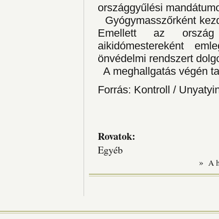
országgyűlési mandátumo
Gyógymasszőrként kezdte
Emellett az orszá
aikidómestereként eml
önvédelmi rendszert dolgo
A meghallgatás végén tap
Forrás: Kontroll / Unyaty
Rovatok:
Egyéb
»
A 