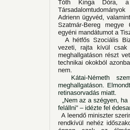
Tóth Kinga Dóra, a 
Társadalomtudományok
Adrienn ügyvéd, valamin
Szatmár-Bereg megye 06
egyéni mandátumot a Tisz
A hétfős Szociális Bi
vezeti, rajta kívül csa
meghallgatáson részt ve
technikai okokból azonba
nem.
Kátai-Németh személ
meghallgatáson. Elmondt
retinasorvadás miatt.
„Nem az a szégyen, ha 
felállni” – idézte fel édes
A leendő miniszter szeri
rendkívül nehéz időszak