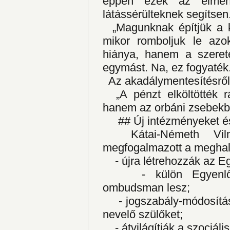
éppen ezek az élmén
látássérülteknek segítsen
„Magunknak építjük a ko
mikor romboljuk le azo
hiánya, hanem a szeret
egymást. Na, ez fogyaték
Az akadálymentesítésről
„A pénzt elköltötték r
hanem az orbáni zsebekbe
## Új intézményeket és 
Kátai-Németh Vilmo
megfogalmazott a meghallg
-
újra létrehozzák az 
-
külön Egyen
ombudsman lesz;
-
jogszabály-módosítá
nevelő szülőket;
-
átvilágítják a szociális