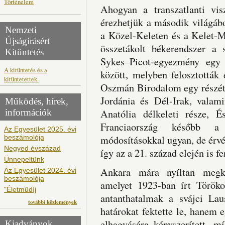
Történelem
Ahogyan a transzatlanti vi
érezhetjük a második világáb
Nemzeti
a Közel-Keleten és a Kelet-M
Újságírásért
összetákolt békerendszer a
Kitüntetés
Sykes–Picot-egyezmény egy 
A kitüntetés és a
között, melyben felosztották
kitüntetettek.
Oszmán Birodalom egy részét.
Jordánia és Dél-Irak, valami
Működés, hírek,
információk
Anatólia délkeleti része, É
Franciaország később a 
Az Egyesület 2025. évi
beszámolója
módosításokkal ugyan, de érvé
Negyed évszázad
így az a 21. század elején is fe
Ünnepeltünk
Ankara mára nyíltan meg
Az Egyesület 2024. évi
beszámolója
amelyet 1923-ban írt Töröko
"Életműdíj
antanthatalmak a svájci La
további közlemények
határokat fektette le, hanem 
elhagyására kényszerített,
Kiadványok