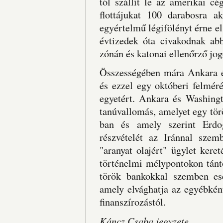
tól szállít le az amerikai c
flottájukat 100 darabosra a
egyértelmű légifölényt érne el
évtizedek óta civakodnak abb
zónán és katonai ellenőrző jo
Összességében mára Ankara
és ezzel egy októberi felméré
egyetért. Ankara és Washingt
tanúvallomás, amelyet egy tö
ban és amely szerint Erdo
részvételét az Iránnal sze
"aranyat olajért" ügylet kere
történelmi mélypontokon tánto
török bankokkal szemben ese
amely elvághatja az egyébként
finanszírozástól.
Káncz Csaba jegyzete