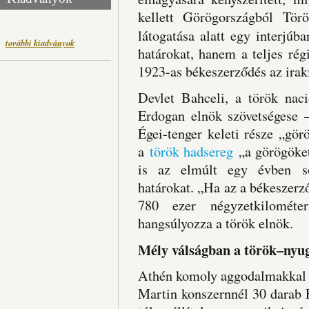
kellett Görögországból Tör
látogatása alatt egy interjúba
további kiadványok
határokat, hanem a teljes rég
1923-as békeszerződés az iraki 
Devlet Bahceli, a török nac
Erdogan elnök szövetségese –
Égei-tenger keleti része „gör
a
török hadsereg
„a görögöket
is az elmúlt egy évben s
határokat. „Ha az a békeszer
780 ezer négyzetkilomét
hangsúlyozza a török elnök.
Mély válságban a török–nyug
Athén komoly aggodalmakkal f
Martin konszernnél 30 darab 