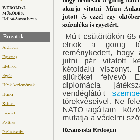
hogy nemcsak a görög határ
akarja vitatni. Mára Anka
WEBOLDAL
MŰKÖDÉS:
jutott és ezzel egy októbe
Hollósi-Simon István
százaléka is egyetért.
Múlt csütörtökön 65 é
Rovatok
elnök a görög f
Archívum
reménykedett, hogy a 
Egészség
jutni pár vitatott 
Életmód
kétoldalú viszonyt.
Egyéb
allűröket felvevő
diplomácia játék
Hírek, közlemények
vendéglátóit
szembes
Humor
törekvéseivel. Ne fel
Kultúra
NATO-tagállam közö
Lapszél
mutatja a védelmi szöv
Politika
Revansista Erdogan
Publicisztika