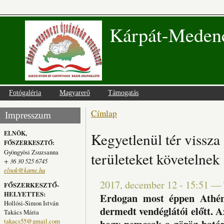
Kárpát-Medenc
Fotógaléria
Magyarerő
Támogatás
Címlap
Jelenlegi hely
Impresszum
ELNÖK,
Kegyetlenül tér vissza
FŐSZERKESZTŐ:
Gyöngyösi Zsuzsanna
területeket követelnek
+ 36 30 525 6745
elnok@kame.hu
2017, december 12 - 15:51
—
FŐSZERKESZTŐ-
HELYETTES:
Erdogan most éppen Athénb
Hollósi-Simon István
dermedt vendéglátói előtt. Az 
Takács Mária
takacs55@gmail.com