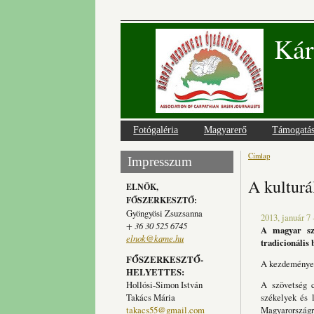
Kár
Fotógaléria
Magyarerő
Támogatá
Címlap
Jelenlegi
Impresszum
A kulturá
ELNÖK,
FŐSZERKESZTŐ:
Gyöngyösi Zsuzsanna
2013, január 7 
+ 36 30 525 6745
A magyar sze
elnok@kame.hu
tradicionális 
FŐSZERKESZTŐ-
A kezdeményezé
HELYETTES:
Hollósi-Simon István
A szövetség c
Takács Mária
székelyek és 
takacs55@gmail.com
Magyarországra