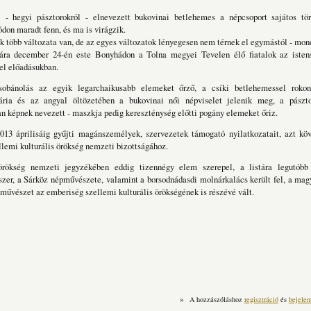
 - hegyi pásztorokról - elnevezett bukovinai betlehemes a népcsoport sajátos tö
don maradt fenn, és ma is virágzik.
 több változata van, de az egyes változatok lényegesen nem térnek el egymástól - mon
ára december 24-én este Bonyhádon a Tolna megyei Tevelen élő fiatalok az istens
fel előadásukban.
sobánolás az egyik legarchaikusabb elemeket őrző, a csíki betlehemessel rokon
ria és az angyal öltözetében a bukovinai női népviselet jelenik meg, a pászt
n képnek nevezett - maszkja pedig kereszténység előtti pogány elemeket őriz.
013 áprilisáig gyűjti magánszemélyek, szervezetek támogató nyilatkozatait, azt köv
ellemi kulturális örökség nemzeti bizottságához.
örökség nemzeti jegyzékében eddig tizennégy elem szerepel, a listára legutóbb
zer, a Sárköz népművészete, valamint a borsodnádasdi molnárkalács került fel, a ma
művészet az emberiség szellemi kulturális örökségének is részévé vált.
»
A hozzászóláshoz
regisztráció
és
bejelen