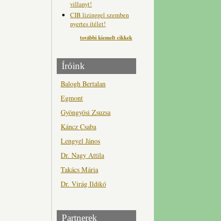
villanyt!
CIB lizinggel szemben
nyertes ítélet!
további kiemelt cikkek
Íróink
Balogh Bertalan
Egmont
Gyöngyösi Zsuzsa
Káncz Csaba
Lengyel János
Dr. Nagy Attila
Takács Mária
Dr. Virág Ildikó
Partnerek