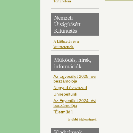
Történelem
Nemzeti
Újságírásért
Kitüntetés
A kitüntetés és a
kitüntetettek.
Működés, hírek,
információk
Az Egyesület 2025. évi
beszámolója
Negyed évszázad
Ünnepeltünk
Az Egyesület 2024. évi
beszámolója
"Életműdíj
további közlemények
Kiadványok