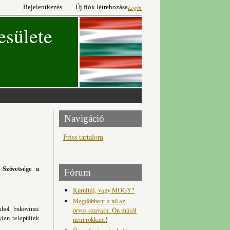
Bejelentkezés
Új fiók létrehozása
Login
esülete
Navigáció
Friss tartalom
 Szövetsége a
Fórum
Kurultáj, vagy MOGY?
Megdöbbent a nő az
ahol bukovinai
orvos szavain: Ön mától
ien települtek
nem rokkant!