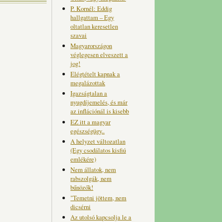
P. Kornél: Eddig
hallgattam – Egy
oltatlan keresetlen
szavai
Magyarországon
véglegesen elveszett a
jog!
Elégtételt kapnak a
megalázottak
Igazságtalan a
nyugdíjemelés, és már
az inflációnál is kisebb
EZ itt a magyar
egészségügy..
A helyzet változatlan
(Egy csodálatos kisfiú
emlékére)
Nem állatok, nem
rabszolgák, nem
bűnözők!
"Temetni jöttem, nem
dicsérni
Az utolsó kapcsolja le a