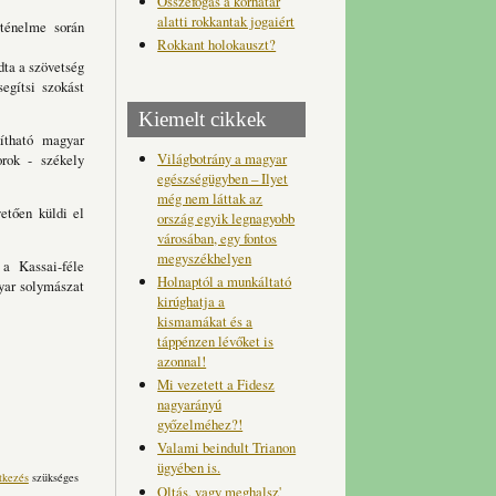
Összefogás a korhatár
alatti rokkantak jogaiért
rténelme során
Rokkant holokauszt?
dta a szövetség
egítsi szokást
Kiemelt cikkek
ítható magyar
Világbotrány a magyar
orok - székely
egészségügyben – Ilyet
még nem láttak az
etően küldi el
ország egyik legnagyobb
városában, egy fontos
megyszékhelyen
 a Kassai-féle
Holnaptól a munkáltató
gyar solymászat
kirúghatja a
kismamákat és a
táppénzen lévőket is
azonnal!
Mi vezetett a Fidesz
nagyarányú
győzelméhez?!
Valami beindult Trianon
ügyében is.
tkezés
szükséges
Oltás, vagy meghalsz'