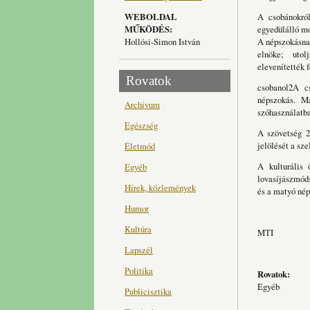
WEBOLDAL
A csobánokról
MŰKÖDÉS:
egyedülálló mó
Hollósi-Simon István
A népszokásnak
elnöke; utolj
elevenítették 
Rovatok
csobanol2A c
népszokás. Má
Archívum
szóhasználatba
Egészség
A szövetség 2
jelölését a sz
Életmód
A kulturális 
Egyéb
lovasíjászmóds
Hírek, közlemények
és a matyó nép
Humor
Kultúra
MTI
Lapszél
Politika
Rovatok:
Egyéb
Publicisztika