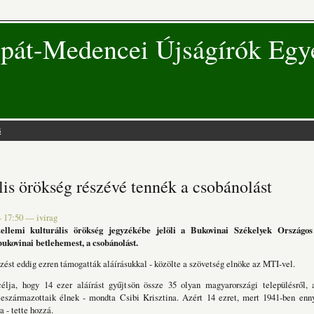
pát-Medencei Újságírók Egy
s
 hely
lis örökség részévé tennék a csobánolást
- 17:50
—
ivirag
llemi kulturális örökség jegyzékébe jelöli a Bukovinai Székelyek Országos
bukovinai betlehemest, a csobánolást.
st eddig ezren támogatták aláírásukkal - közölte a szövetség elnöke az MTI-vel.
élja, hogy 14 ezer aláírást gyűjtsön össze 35 olyan magyarországi településről, 
leszármazottaik élnek - mondta Csibi Krisztina. Azért 14 ezret, mert 1941-ben enny
 - tette hozzá.