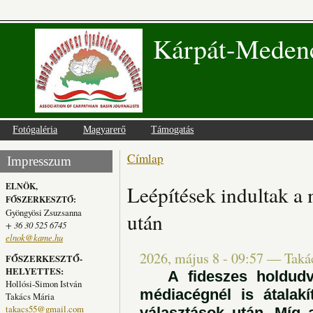
Kárpát-Medenc
Fotógaléria
Magyarerő
Támogatás
Címlap
Jelenlegi hely
Impresszum
ELNÖK,
Leépítések indultak a
FŐSZERKESZTŐ:
Gyöngyösi Zsuzsanna
után
+ 36 30 525 6745
elnok@kame.hu
2026, május 8 - 09:57
—
Taká
FŐSZERKESZTŐ-
HELYETTES:
A fideszes holdudvar
Hollósi-Simon István
médiacégnél is átalak
Takács Mária
takacs55@gmail.com
választások után. Míg