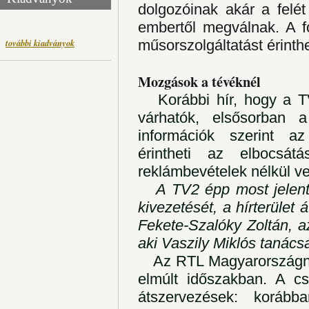
dolgozóinak akár a felét
embertől megválnak. A f
további kiadványok
műsorszolgáltatást érinthe
Mozgások a tévéknél
Korábbi hír, hogy a TV
várhatók, elsősorban a 
információk szerint a
érintheti az elbocsát
reklámbevételek nélkül v
A TV2 épp most jelente
kivezetését, a hírterület
Fekete-Szalóky Zoltán, a
aki Vaszily Miklós tanácsa
Az RTL Magyarországnál 
elmúlt időszakban. A cs
átszervezések: korább