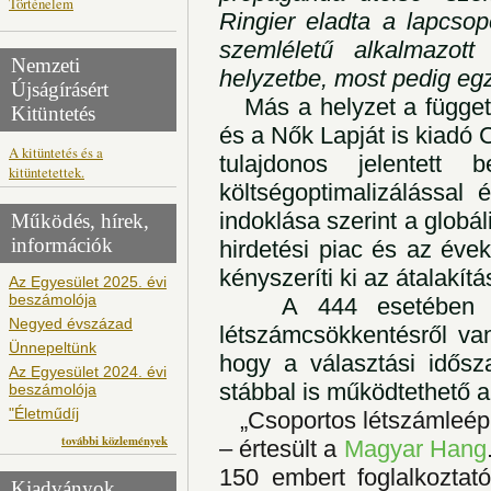
Történelem
Ringier eladta a lapcsop
szemléletű alkalmazott
Nemzeti
helyzetbe, most pedig egzi
Újságírásért
Más a helyzet a függetl
Kitüntetés
és a Nők Lapját is kiadó 
A kitüntetés és a
tulajdonos jelentett 
kitüntetettek.
költségoptimalizálással
indoklása szerint a globál
Működés, hírek,
információk
hirdetési piac és az éve
kényszeríti ki az átalakítá
Az Egyesület 2025. évi
beszámolója
A 444 esetében p
Negyed évszázad
létszámcsökkentésről va
Ünnepeltünk
hogy a választási idősz
Az Egyesület 2024. évi
stábbal is működtethető 
beszámolója
"Életműdíj
„Csoportos létszámleép
további közlemények
– értesült a
Magyar Hang
150 embert foglalkoztat
Kiadványok