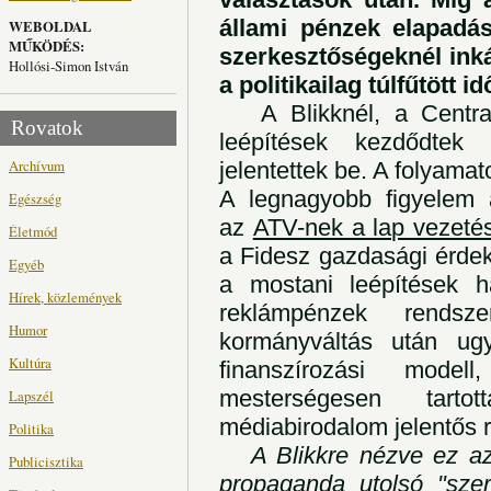
állami pénzek elapadás
WEBOLDAL
MŰKÖDÉS:
szerkesztőségeknél inká
Hollósi-Simon István
a politikailag túlfűtött i
A Blikknél, a Central
Rovatok
leépítések kezdődtek 
Archívum
jelentettek be. A folyamat
A legnagyobb figyelem a
Egészség
az
ATV-nek a lap vezetés
Életmód
a Fidesz gazdasági érdek
Egyéb
a mostani leépítések h
Hírek, közlemények
reklámpénzek rendsz
Humor
kormányváltás után ugy
Kultúra
finanszírozási mod
mesterségesen tarto
Lapszél
médiabirodalom jelentős r
Politika
A Blikkre nézve ez azér
Publicisztika
propaganda utolsó "szer