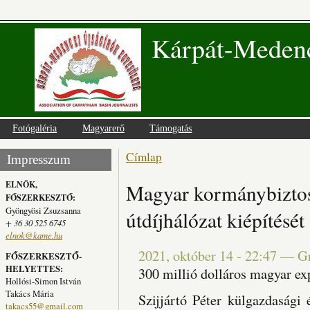
Kárpát-Medenc
Fotógaléria
Magyarerő
Támogatás
Címlap
Jelenlegi hely
Impresszum
ELNÖK,
Magyar kormánybiztos 
FŐSZERKESZTŐ:
Gyöngyösi Zsuzsanna
útdíjhálózat kiépítését
+ 36 30 525 6745
elnok@kame.hu
2021, október 14 - 22:47
—
G
FŐSZERKESZTŐ-
HELYETTES:
300 millió dolláros magyar exp
Hollósi-Simon István
Takács Mária
Szijjártó Péter külgazdasági
takacs55@gmail.com