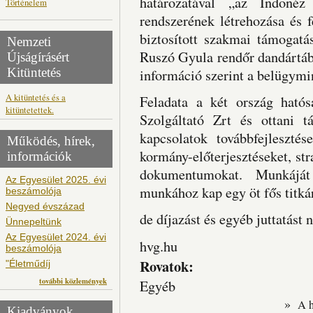
határozatával „az Indonéz 
Történelem
rendszerének létrehozása és f
biztosított szakmai támogatá
Nemzeti
Ruszó Gyula rendőr dandártáb
Újságírásért
Kitüntetés
információ szerint a belügymi
A kitüntetés és a
Feladata a két ország hatós
kitüntetettek.
Szolgáltató Zrt és ottani tá
kapcsolatok továbbfejleszté
Működés, hírek,
kormány-előterjesztéseket, st
információk
dokumentumokat. Munkáját
Az Egyesület 2025. évi
munkához kap egy öt fős titká
beszámolója
Negyed évszázad
de díjazást és egyéb juttatást 
Ünnepeltünk
Az Egyesület 2024. évi
hvg.hu
beszámolója
Rovatok:
"Életműdíj
további közlemények
Egyéb
»
A 
Kiadványok