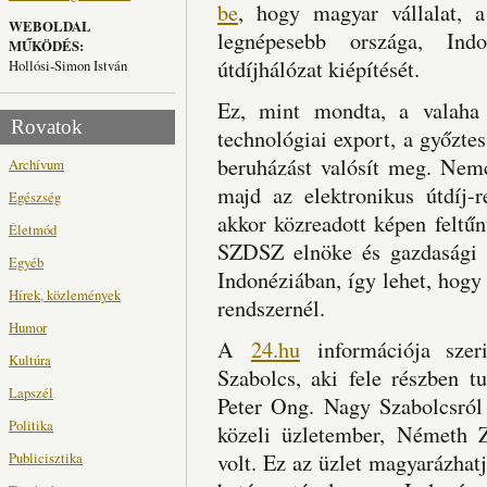
be
, hogy magyar vállalat, 
WEBOLDAL
legnépesebb országa, Indo
MŰKÖDÉS:
útdíjhálózat kiépítését.
Hollósi-Simon István
Ez, mint mondta, a valaha
Rovatok
technológiai export, a győzte
beruházást valósít meg. Nemc
Archívum
majd az elektronikus útdíj-r
Egészség
akkor közreadott képen feltű
Életmód
SZDSZ elnöke és gazdasági m
Egyéb
Indonéziában, így lehet, hogy 
Hírek, közlemények
rendszernél.
Humor
A
24.hu
információja szeri
Kultúra
Szabolcs, aki fele részben t
Lapszél
Peter Ong. Nagy Szabolcsró
Politika
közeli üzletember, Németh Z
Publicisztika
volt. Ez az üzlet magyarázhat