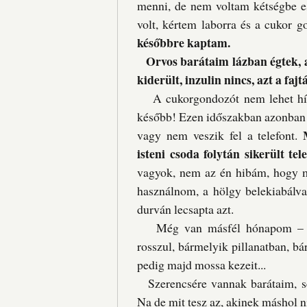
menni, de nem voltam kétségbe e
volt, kértem laborra és a cukor g
későbbre kaptam.
Orvos barátaim lázban égtek, 
kiderült, inzulin nincs, azt a faj
A cukorgondozót nem lehet hívni
később! Ezen időszakban azonban l
vagy nem veszik fel a telefont.
isteni csoda folytán sikerült te
vagyok, nem az én hibám, hogy m
használnom, a hölgy belekiabálva
durván lecsapta azt.
Még van másfél hónapom – inzu
rosszul, bármelyik pillanatban, b
pedig majd mossa kezeit...
Szerencsére vannak barátaim, s
Na de mit tesz az, akinek máshol n