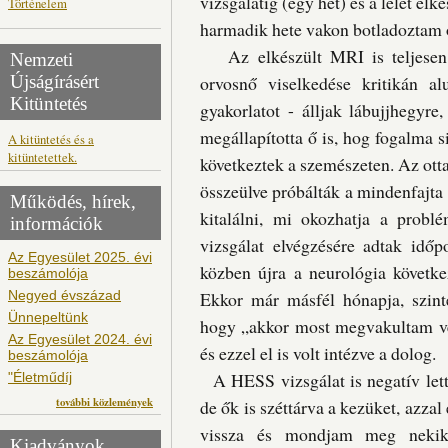
vizsgálatig (egy hét) és a lelet elk
Történelem
harmadik hete vakon botladoztam
Az elkészült MRI is teljesen ne
Nemzeti
Újságírásért
orvosnő viselkedése kritikán al
Kitüntetés
gyakorlatot - álljak lábujjhegyre
megállapította ő is, hog fogalma 
A kitüntetés és a
kitüntetettek.
következtek a szemészeten. Az otta
összeülve próbálták a mindenfajta v
Működés, hírek,
kitalálni, mi okozhatja a probl
információk
vizsgálat elvégzésére adtak idő
Az Egyesület 2025. évi
közben újra a neurológia követke
beszámolója
Negyed évszázad
Ekkor már másfél hónapja, szint
Ünnepeltünk
hogy „akkor most megvakultam végl
Az Egyesület 2024. évi
és ezzel el is volt intézve a dolog.
beszámolója
A HESS vizsgálat is negatív lett
"Életműdíj
további közlemények
de ők is széttárva a kezüket, azzal
vissza és mondjam meg nekik.
Kiadványok