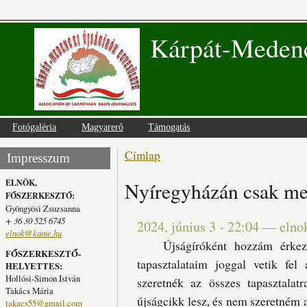
Kárpát-Medenc
Fotógaléria
Magyarerő
Támogatás
Címlap
Jelenlegi hely
Impresszum
ELNÖK,
Nyíregyházán csak meg
FŐSZERKESZTŐ:
Gyöngyösi Zsuzsanna
+ 36 30 525 6745
2024, június 3 - 22:04
—
elno
elnok@kame.hu
Újságíróként hozzám érkezett,
FŐSZERKESZTŐ-
tapasztalataim joggal vetik fe
HELYETTES:
Hollósi-Simon István
szeretnék az összes tapasztalat
Takács Mária
újságcikk lesz, és nem szeretném a
takacs55@gmail.com