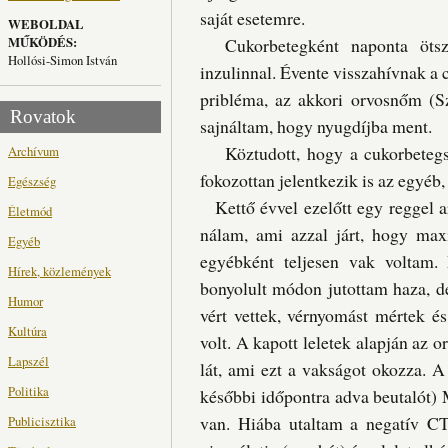
saját esetemre.
WEBOLDAL
MŰKÖDÉS:
Cukorbetegként naponta ötsz
Hollósi-Simon István
inzulinnal. Évente visszahívnak a 
pribléma, az akkori orvosnőm (Sz.
Rovatok
sajnáltam, hogy nyugdíjba ment.
Köztudott, hogy a cukorbetegsé
Archívum
fokozottan jelentkezik is az egyéb
Egészség
Kettő évvel ezelőtt egy reggel ar
Életmód
nálam, ami azzal járt, hogy max
Egyéb
egyébként teljesen vak voltam.
Hírek, közlemények
bonyolult módon jutottam haza, de
Humor
vért vettek, vérnyomást mértek é
Kultúra
volt. A kapott leletek alapján az 
Lapszél
lát, ami ezt a vakságot okozza. A
Politika
későbbi időpontra adva beutalót) 
van. Hiába utaltam a negatív C
Publicisztika