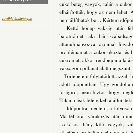
cukorbeteg vagyok, talán a cukor
elhárították, hogy az nem lehet
további kiadványok
nem állíthatok be… Kértem időpont
Kettő hónap vakság után felh
barátnőmet, aki bár szabadságon
áttanulmányozva, azonnal fogado
problémámat a cukor okozta, és ha
cukromat, akkor rendbejön a látás
vakságom pillanat alatt megszűnt.
Történetem folytatódott azzal, 
adott időpontban. Úgy gondolta
újságíró,- nem biztos, hogy megfe
Talán másik félére kell átállni, te
Időpontra mentem, a folyosón te
Másfél órás várakozás után mindj
szokásos: hány kiló vagyok, val
követően próbáltam elmondani, 