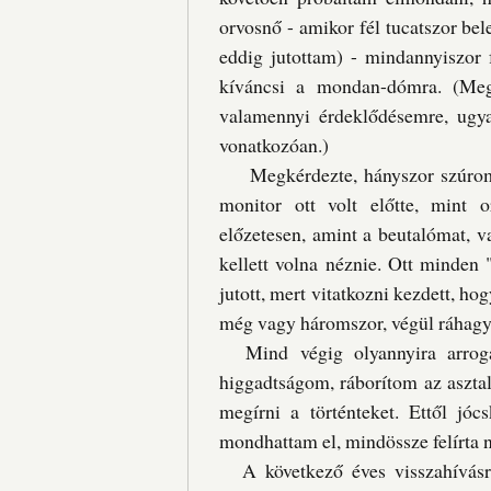
orvosnő - amikor fél tucatszor be
eddig jutottam) - mindannyiszor f
kíváncsi a mondan-dómra. (Meg
valamennyi érdeklődésemre, ugya
vonatkozóan.)
Megkérdezte, hányszor szúrom m
monitor ott volt előtte, mint o
előzetesen, amint a beutalómat, v
kellett volna néznie. Ott minde
jutott, mert vitatkozni kezdett, ho
még vagy háromszor, végül ráhagyt
Mind végig olyannyira arrogá
higgadtságom, ráborítom az aszta
megírni a történteket. Ettől jó
mondhattam el, mindössze felírta n
A következő éves visszahívásra