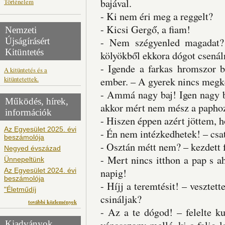
bajával.
Történelem
- Ki nem éri meg a reggelt?
- Kicsi Gergő, a fiam!
Nemzeti
Újságírásért
- Nem szégyenled magadat?
Kitüntetés
kölyökből ekkora dógot csenál
- Igende a farkas hromszor ba
A kitüntetés és a
kitüntetettek.
ember. – A gyerek nincs megke
- Ammá nagy baj! Igen nagy b
Működés, hírek,
akkor mért nem mész a paphoz
információk
- Hiszen éppen azért jöttem, h
Az Egyesület 2025. évi
- Én nem intézkedhetek! – csa
beszámolója
- Osztán métt nem? – kezdett f
Negyed évszázad
- Mert nincs itthon a pap s a
Ünnepeltünk
Az Egyesület 2024. évi
napig!
beszámolója
- Híjj a teremtésit! – veszte
"Életműdíj
csináljak?
további közlemények
- Az a te dógod! – felelte k
Kiadványok