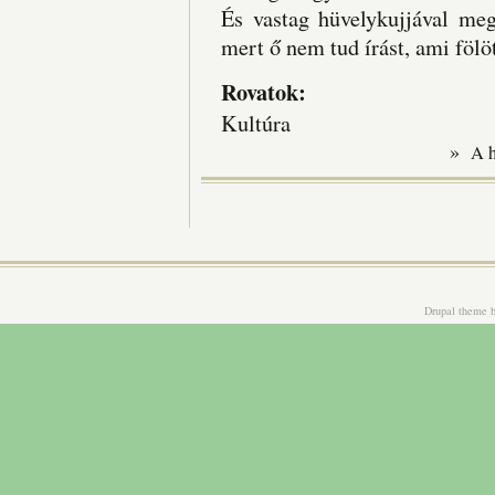
És vastag hüvelykujjával me
mert ő nem tud írást, ami föl
Rovatok:
Kultúra
»
A 
Drupal theme