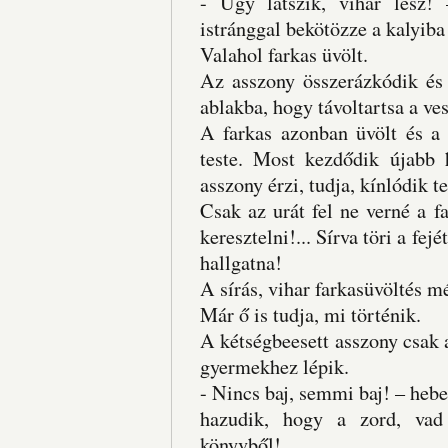
- Úgy látszik, vihar lesz!
istránggal bekötözze a kalyiba 
Valahol farkas üvölt.
Az asszony összerázkódik és 
ablakba, hogy távoltartsa a ve
A farkas azonban üvölt és a 
teste. Most kezdődik újabb h
asszony érzi, tudja, kínlódik t
Csak az urát fel ne verné a fa
keresztelni!... Sírva töri a fe
hallgatna!
A sírás, vihar farkasüvöltés mé
Már ő is tudja, mi történik.
A kétségbeesett asszony csak ak
gyermekhez lépik.
- Nincs baj, semmi baj! – hebe
hazudik, hogy a zord, vad
könyvből!...