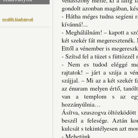
vénasszony mellé, ki a falig l
gondolt azonban magában, ké
- Hátha méges tudna segíeni r
további kiadványok
kívánná!...
- Meghálálnám! – kapott a sz
két szekér fát megeresztenék
Ettől a vénember is megereszk
- Szítsd fel a tüzet s füttözzé
- Nem es tudod eléggé meg
rajtatok! – járt a szája a v
szájjal. – Mi az a két szekér 
az énuram melyen értő, tanól
van a templom s az egy 
hozzányúlnia…
Ásítva, szuszogva öltözködött
beszél a felesége. Aztán k
kulcsát s tekintélyesen azt mo
- Mehetünk.