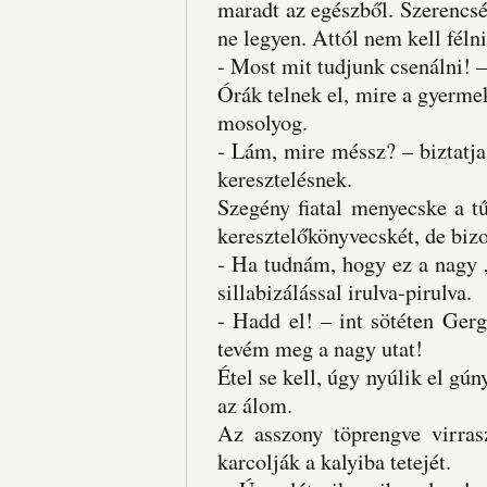
maradt az egészből. Szerencsé
ne legyen. Attól nem kell féln
- Most mit tudjunk csenálni! 
Órák telnek el, mire a gyermek
mosolyog.
- Lám, mire méssz? – biztatja
keresztelésnek.
Szegény fiatal menyecske a tű
keresztelőkönyvecskét, de bizo
- Ha tudnám, hogy ez a nagy 
sillabizálással irulva-pirulva.
- Hadd el! – int sötéten Ge
tevém meg a nagy utat!
Étel se kell, úgy nyúlik el gún
az álom.
Az asszony töprengve virras
karcolják a kalyiba tetejét.