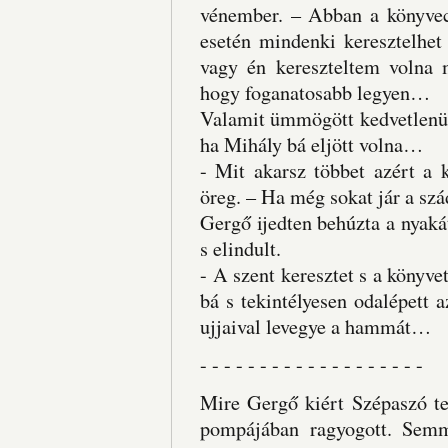
vénember. – Abban a könyvec
esetén mindenki keresztelhet
vagy én kereszteltem volna m
hogy foganatosabb legyen…
Valamit ümmögött kedvetlenül
ha Mihály bá eljött volna…
- Mit akarsz többet azért a 
öreg. – Ha még sokat jár a s
Gergő ijedten behúzta a nyakát
s elindult.
- A szent keresztet s a könyve
bá s tekintélyesen odalépett 
ujjaival levegye a hammát…
- - - - - - - - - - - - - - - - - - -
Mire Gergő kiért Szépaszó te
pompájában ragyogott. Semm