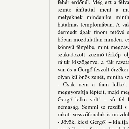
fehér erdőnél. Még ezt a félva
szinte áhítattal ment a ma
melyeknek mindenike minth
hatalmas templomában. A vakí
dermedt ágak finom tetővé s
hóban mozdulatlan minden, cs
könnyű fényébe, mint megzava
szakadozott zuzmó-térkép ol
rájuk kiszögezve. a fák ravat
van és a Gergő feszült érzéke
olyan különös zenét, mintha sz
- Csak nem a fiam lelke!.
meggyorsítja lépteit, majd meg
Gergő lelke volt! – sír fel
némaság. Semmi se rezdül s 
rakott vesszőfonalak is mozdu
- Jövök, kicsi Gergő! – kiáltja