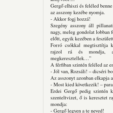
Gergő elhiszi és feléled benne
az asszony kezébe nyomja.
- Akkor fogj hozzá!
Szegény asszony áll pillanat
nagy, meleg gondolat lobban f
előtt, egyik kezében a feszület
Forró csókkal megtisztítja k
rajzol rá és mondja, a
megkeresztellek…”
A férfiban szintén feléled az 
- Jól van, Rozsáli! – dicséri b
Az asszonyt azonban elkapja a 
- Most kied következik! – para
Erdei Gergő pedig szintén ki
szenteltvizet, ő is keresztet
mondja:
- Gergő legyen a te neved!