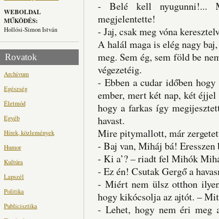
- Belé kell nyugunni!...
WEBOLDAL
megjelentette!
MŰKÖDÉS:
Hollósi-Simon István
- Jaj, csak meg vóna keresztel
A halál maga is elég nagy baj, 
meg. Sem ég, sem föld be nem f
Rovatok
végezetéig.
Archívum
- Ebben a cudar időben hogy 
Egészség
ember, mert két nap, két éjjel 
Életmód
hogy a farkas így megijesztet
Egyéb
havast.
Mire pitymallott, már zergetet
Hírek, közlemények
- Baj van, Miháj bá! Eresszen 
Humor
- Ki a’? – riadt fel Mihók Mih
Kultúra
- Ez én! Csutak Gergő a havas
Lapszél
- Miért nem ülsz otthon ilye
Politika
hogy kikócsolja az ajtót. – Mi
Publicisztika
- Lehet, hogy nem éri meg a