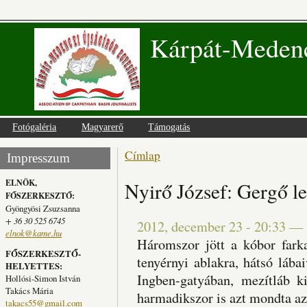
Kárpát-Medenc
Fotógaléria
Magyarerő
Támogatás
Címlap
Jelenlegi hely
Impresszum
ELNÖK,
Nyirő József: Gergő le
FŐSZERKESZTŐ:
Gyöngyösi Zsuzsanna
+ 36 30 525 6745
2012, december 23 - 20:33
—
elnok@kame.hu
Háromszor jött a kóbor farka
FŐSZERKESZTŐ-
tenyérnyi ablakra, hátsó lábai
HELYETTES:
Ingben-gatyában, mezítláb ki
Hollósi-Simon István
Takács Mária
harmadikszor is azt mondta a
takacs55@gmail.com