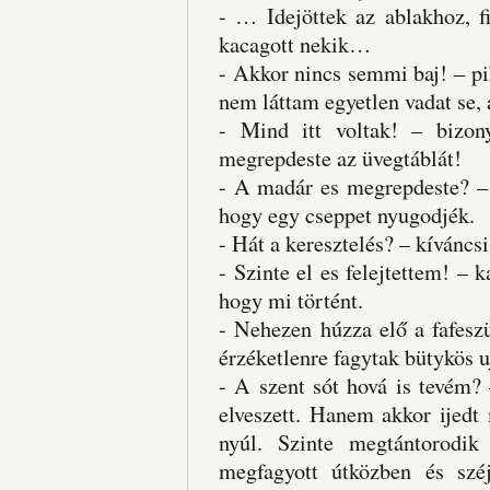
- … Idejöttek az ablakhoz, f
kacagott nekik…
- Akkor nincs semmi baj! – pi
nem láttam egyetlen vadat se, 
- Mind itt voltak! – bizo
megrepdeste az üvegtáblát!
- A madár es megrepdeste? – 
hogy egy cseppet nyugodjék.
- Hát a keresztelés? – kíváncsi
- Szinte el es felejtettem! –
hogy mi történt.
- Nehezen húzza elő a fafeszü
érzéketlenre fagytak bütykös u
- A szent sót hová is tevém? 
elveszett. Hanem akkor ijedt
nyúl. Szinte megtántorodik
megfagyott útközben és szé