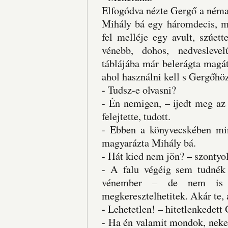
Elfogódva nézte Gergő a néma
Mihály bá egy háromdecis, mo
fel melléje egy avult, szúett
vénebb, dohos, nedveslevel
táblájába már belerágta magát
ahol használni kell s Gergőhöz
- Tudsz-e olvasni?
- Én nemigen, – ijedt meg az
felejtette, tudott.
- Ebben a könyvecskében min
magyarázta Mihály bá.
- Hát kied nem jön? – szontyo
- A falu végéig sem tudnék 
vénember – de nem is 
megkeresztelhetitek. Akár te, 
- Lehetetlen! – hitetlenkedett
- Ha én valamit mondok, neked