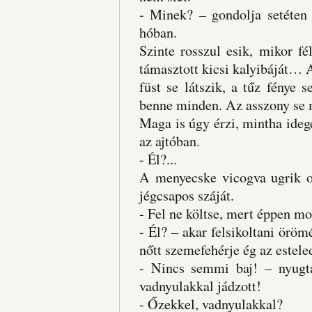
- Minek? – gondolja setéten 
hóban.
Szinte rosszul esik, mikor f
támasztott kicsi kalyibáját…
füst se látszik, a tűz fénye s
benne minden. Az asszony se
Maga is úgy érzi, mintha ideg
az ajtóban.
- Él?...
A menyecske vicogva ugrik o
jégcsapos száját.
- Fel ne költse, mert éppen mo
- Él? – akar felsikoltani örö
nőtt szemefehérje ég az estele
- Nincs semmi baj! – nyugta
vadnyulakkal jádzott!
- Őzekkel, vadnyulakkal?