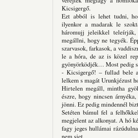
verejték megfagy a homloká
Kicsigergő.
Ezt abból is lehet tudni, h
ilyenkor a madarak le szok
háromujj jeleikkel teleírják
megállni, hogy ne tegyék. Ép
szarvasok, farkasok, a vaddisz
le a hóra, de az is közel re
gyönyörködjék… Most pedig s
- Kicsigergő! – fullad bele 
lelkem s magát Urunkjézust h
Hirtelen megáll, mintha gyök
észre, hogy nincsen árnyéka,
jönni. Ez pedig mindennél bi
Setéten bámul fel a felhőkke
megjelent az alkonyat. A hó ké
fagy jeges hullámai rázúduln
nem siet.