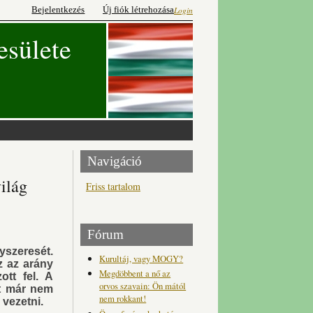
Bejelentkezés
Új fiók létrehozása
Login
esülete
Navigáció
világ
Friss tartalom
Fórum
yszeresét.
Kurultáj, vagy MOGY?
z az arány
Megdöbbent a nő az
tt fel. A
orvos szavain: Ön mától
at már nem
nem rokkant!
 vezetni.