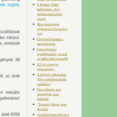
P. Kornél: Eddig
ék hajtott,
hallgattam – Egy
oltatlan keresetlen
szavai
Magyarországon
véglegesen elveszett a
szállítások
jog!
ba irányul.
Elégtételt kapnak a
le, amelyek
megalázottak
Igazságtalan a
nyugdíjemelés, és már
az inflációnál is kisebb
 igények 38
EZ itt a magyar
egészségügy..
A helyzet változatlan
t, az árak
(Egy csodálatos kisfiú
emlékére)
Nem állatok, nem
 virtuális
rabszolgák, nem
atlanpiaci
bűnözők!
"Temetni jöttem, nem
dicsérni
 alatt 6556
Az utolsó kapcsolja le a