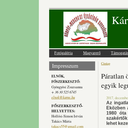
Kár
Fotógaléria
Magyarerő
Támogatá
Címlap
Jelenlegi
Impresszum
Páratlan 
ELNÖK,
FŐSZERKESZTŐ:
egyik le
Gyöngyösi Zsuzsanna
+ 36 30 525 6745
elnok@kame.hu
2017, december
Az ingatl
FŐSZERKESZTŐ-
Eközben a
HELYETTES:
1980 óta
Hollósi-Simon István
szakértők
Takács Mária
lehet kez
takacs55@gmail.com