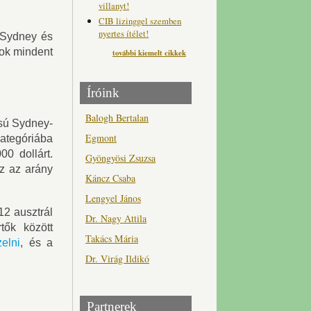
villanyt!
CIB lizinggel szemben
nyertes ítélet!
a Sydney és
tok mindent
további kiemelt cikkek
Íróink
Balogh Bertalan
osú Sydney-
Egmont
kategóriába
0 dollárt.
Gyöngyösi Zsuzsa
z az arány
Káncz Csaba
Lengyel János
12 ausztrál
Dr. Nagy Attila
tők között
Takács Mária
elni
, és a
Dr. Virág Ildikó
Partnerek