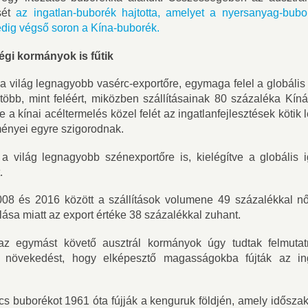
sét
az ingatlan-buborék hajtotta, amelyet a nyersanyag-bubor
dig végső soron a Kína-buborék.
égi kormányok is fűtik
 a világ legnagyobb vasérc-exportőre, egymaga felel a globális 
több, mint feléért, miközben szállításainak 80 százaléka Kíná
e a kínai acéltermelés közel felét az ingatlanfejlesztések kötik 
ményei egyre szigorodnak.
 a világ legnagyobb szénexportőre is, kielégítve a globális
.
08 és 2016 között a szállítások volumene 49 százalékkal nőt
ása miatt az export értéke 38 százalékkal zuhant.
z egymást követő ausztrál kormányok úgy tudtak felmutatni
 növekedést, hogy elképesztő magasságokba fújták az ing
cs buborékot 1961 óta fújják a kenguruk földjén, amely időszak