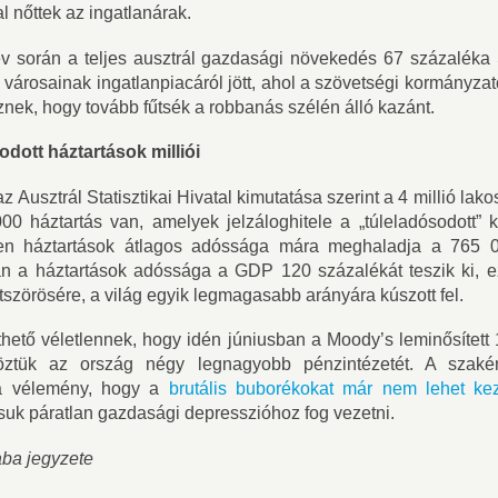
l nőttek az ingatlanárak.
év során a teljes ausztrál gazdasági növekedés 67 százalék
városainak ingatlanpiacáról jött, ahol a szövetségi kormányza
znek, hogy tovább fűtsék a robbanás szélén álló kazánt.
dott háztartások milliói
 Ausztrál Statisztikai Hivatal kimutatása szerint a 4 millió lak
0 háztartás van, amelyek jelzáloghitele a „túleladósodott” 
zen háztartások átlagos adóssága mára meghaladja a 765 00
n a háztartások adóssága a GDP 120 százalékát teszik ki, e
tszörösére, a világ egyik legmagasabb arányára kúszott fel.
hető véletlennek, hogy idén júniusban a Moody’s leminősített 
öztük az ország négy legnagyobb pénzintézetét. A szakér
a vélemény, hogy a
brutális buborékokat már nem lehet kez
uk páratlan gazdasági depresszióhoz fog vezetni.
ba jegyzete