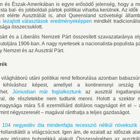
 és Észak-Amerikában is egyre erősödő jelenség, hogy a mú
sta bal- és jobboldali pártok politikai viharba kerülnek. Az idő
int elérte Ausztráliát is, ahol Queensland szövetségi állam
 lezajlott választások eredményeképpen
mindkét tradicionáli
sága összecsuklott.
rt és a Liberális Nemzeti Párt összesített szavazataránya o
 utoljára 1906-ban. A nagy nyertesek a nacionalista-populista pá
y Nemzet és az Ausztrál Párt.
rék
világháború utáni politikai rend felborulása azonban babazsú
kihíváshoz képest, amellyel a kontinensnyi ország 
lhet.
Júniusban már foglalkoztunk
az ausztrál ingatlanpi
al, de részletekbe nem tudtunk menni. Holott a szektor 
agysága mára 5.6 ezermilliárd dolláros nagyságot ért el – 
int négyszeresét – magával ránthatja a teljes gazdaságot.
g
104 negyedév óta mindenfajta recesszió nélkül növekszik
–
Hollandiától a világcsúcsot. Igen ám, de ezalatt az időszak ala
 egy irtózatos buborékká alakult. Összességében az ausztrá