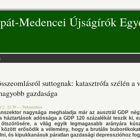
pát-Medencei Újságírók Egy
s
 hely
összeomlásról suttognak: katasztrófa szélén a 
gnagyobb gazdasága
 2 - 21:29
—
Türkménbasi
anszektor nagysága meghaladja már az ausztrál GDP nég
 háztartások adóssága a GDP 120 százalékát teszik ki, e
 ötszörösére, a világ egyik legmagasabb arányára kúszo
 között erősödik a vélemény, hogy a brutális buborékok
elni, és kipukkanásuk páratlan gazdasági depresszióhoz fog