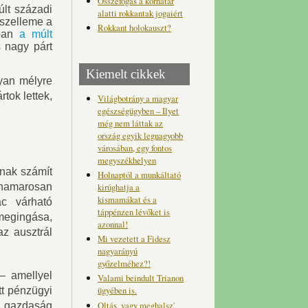
Összefogás a korhatár
lt századi
alatti rokkantak jogaiért
k szelleme a
Rokkant holokauszt?
ban
a múlt
s nagy párt
Kiemelt cikkek
lyan mélyre
rtok lettek,
Világbotrány a magyar
egészségügyben – Ilyet
még nem láttak az
ország egyik legnagyobb
városában, egy fontos
megyszékhelyen
rnak számít
Holnaptól a munkáltató
kirúghatja a
hamarosan
kismamákat és a
ac várható
táppénzen lévőket is
megingása,
azonnal!
az ausztrál
Mi vezetett a Fidesz
nagyarányú
győzelméhez?!
 amellyel
Valami beindult Trianon
ügyében is.
tt pénzügyi
Oltás, vagy meghalsz'
l gazdaság