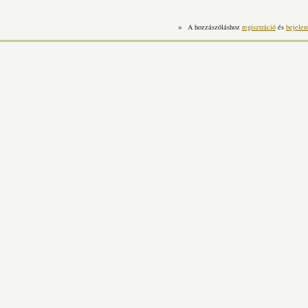
»
A hozzászóláshoz
regisztráció
és
bejelen