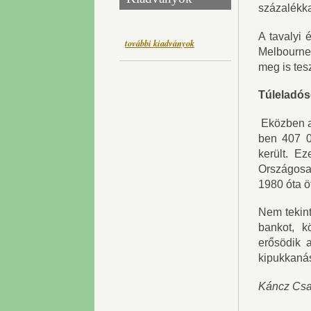
százalékka
A tavalyi 
további kiadványok
Melbourne 
meg is tes
Túleladóso
Eközben az
ben 407 00
került. E
Országosa
1980 óta ö
Nem tekint
bankot, k
erősödik 
kipukkanás
Káncz Csa