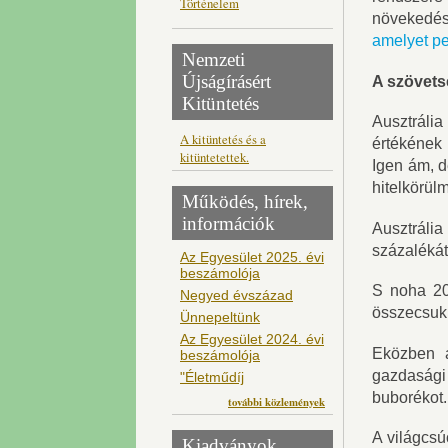
Történelem
növekedé
amelyet pe
Nemzeti
Újságírásért
A szövets
Kitüntetés
Ausztrália
A kitüntetés és a
értékének 
kitüntetettek.
Igen ám, d
hitelkörül
Működés, hírek,
információk
Ausztrália
százalékát
Az Egyesület 2025. évi
beszámolója
S noha 20
Negyed évszázad
összecsukl
Ünnepeltünk
Az Egyesület 2024. évi
Eközben a
beszámolója
gazdasági
"Életműdíj
buborékot.
további közlemények
A világcsú
Kiadványok