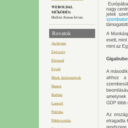
Európában
WEBOLDAL
nagy centri
MŰKÖDÉS:
jelek szer
Hollósi-Simon István
szombaton
támogatott
Rovatok
A Munkáspá
esett, mint
Archívum
mint az Eg
Egészség
Gigabubo
Életmód
Egyéb
A második 
Hírek, közlemények
ahhoz a 
szembesü
Humor
beomlásáv
Kultúra
amelynek n
GDP több m
Lapszél
Politika
Az orszá
Publicisztika
elragadta 
rendszere