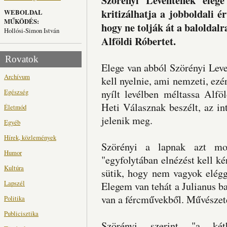
Szörényi Leventének eleg
kritizálhatja a jobboldali é
WEBOLDAL
MŰKÖDÉS:
hogy ne tolják át a baloldalr
Hollósi-Simon István
Alföldi Róbertet.
Rovatok
Elege van abból Szörényi Lev
Archívum
kell nyelnie, ami nemzeti, ezé
Egészség
nyílt levélben méltassa Alfö
Heti Válasznak beszélt, az in
Életmód
jelenik meg.
Egyéb
Hírek, közlemények
Szörényi a lapnak azt mo
Humor
"egyfolytában elnézést kell k
Kultúra
sütik, hogy nem vagyok eléggé
Lapszél
Elegem van tehát a Julianus b
van a fércművekből. Művészete
Politika
Publicisztika
Szörényi szerint "a két