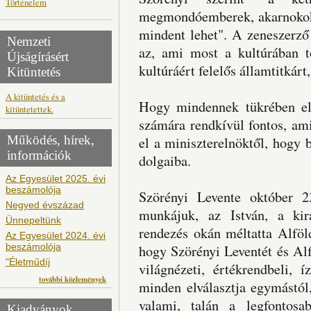
Történelem
megmondóemberek, akarnokok é
mindent lehet". A zeneszerző
Nemzeti
az, ami most a kultúrában tö
Újságírásért
kultúráért felelős államtitkárt
Kitüntetés
A kitüntetés és a
Hogy mindennek tükrében eleg
kitüntetettek.
számára rendkívül fontos, am
Működés, hírek,
el a miniszterelnöktől, hogy 
információk
dolgaiba.
Az Egyesület 2025. évi
beszámolója
Szörényi Levente október 23
Negyed évszázad
munkájuk, az István, a kir
Ünnepeltünk
rendezés okán méltatta Alföld
Az Egyesület 2024. évi
beszámolója
hogy Szörényi Leventét és Al
"Életműdíj
világnézeti, értékrendbeli, íz
további közlemények
minden elválasztja egymástó
valami, talán a legfontos
Kiadványok