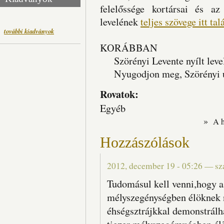
felelőssége kortársai és a
levelének
teljes szövege itt tal
további kiadványok
KORÁBBAN
Szörényi Levente nyílt level
Nyugodjon meg, Szörényi úr
Rovatok:
Egyéb
»
A 
Hozzászólások
2012, december 19 - 05:26
—
sz
Tudomásul kell venni,hogy a 
mélyszegénységben élöknek ni
éhségsztrájkkal demonstrálh