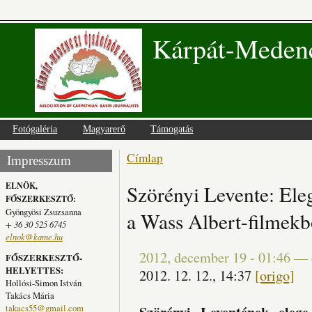
Kárpát-Medenc
Fotógaléria
Magyarerő
Támogatás
Címlap
Jelenlegi hely
Impresszum
ELNÖK,
Szörényi Levente: Ele
FŐSZERKESZTŐ:
Gyöngyösi Zsuzsanna
a Wass Albert-filmekb
+ 36 30 525 6745
elnok@kame.hu
2012, december 19 - 01:46
—
FŐSZERKESZTŐ-
HELYETTES:
2012. 12. 12., 14:37
[origo]
Hollósi-Simon István
Takács Mária
takacs55@gmail.com