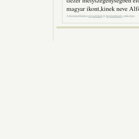
tiezer mélyszegénységben élõ
magyar ikont,kinek neve Alf
A hozzászóláshoz
regisztráció
és
bejelentkezés
szükséges