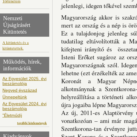
Történelem
jelenlegi, idegen tőkével szem
Magyarország akkor is szakrál
Nemzeti
mert az ország és a nép is ör
Újságírásért
Kitüntetés
Ez a tulajdonjog jelenleg sú
tudatilag eltávolították a 
A kitüntetés és a
kifejteni irányító és összet
kitüntetettek.
Isteni Erőket sugároz az ors
Működés, hírek,
Magyarországnak szól. Idegen
információk
lehetne (ezt érzékelték az am
Az Egyesület 2025. évi
Koronát a Magyar Népne
beszámolója
alkotmánynak a Szentkorona-
Negyed évszázad
helyreállítása a történeti al
Ünnepeltünk
újra jogaiba lépne Magyarors
Az Egyesület 2024. évi
beszámolója
Az új, 2011-es Alaptörvény 
"Életműdíj
vonatkozóan – ami már magá
további közlemények
Szentkorona-tan érvényre jut
Szent Korona és a Szentkoron
Kiadványok