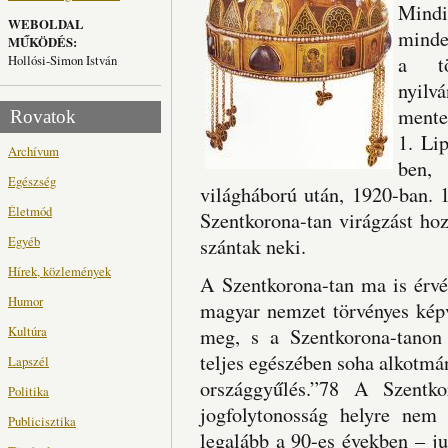
Mindi
WEBOLDAL
minde
MŰKÖDÉS:
Hollósi-Simon István
a tö
nyilv
mente
Rovatok
1. Li
Archívum
ben,
Egészség
világháború után, 1920-ban. 
Életmód
Szentkorona-tan virágzást hoz
Egyéb
szántak neki.
Hírek, közlemények
A Szentkorona-tan ma is érvé
Humor
magyar nemzet törvényes képv
Kultúra
meg, s a Szentkorona-tanon 
teljes egészében soha alkotm
Lapszél
országgyűlés.”78 A Szentko
Politika
jogfolytonosság helyre nem 
Publicisztika
legalább a 90-es években – j