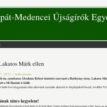
pát-Medencei Újságírók Egy
s
 hely
Lakatos Márk ellen
7 - 23:11
—
hollosisimon
26-án, szombaton Ábrahám Róbert tüntetést szervezett a Batthyány téren, Lakatos Márk
ett a Mi Hazánk is kiállt.
kettő éves kisgyermek ellen elkövetett szexuális aktusról és fényképekről beszél, továbbá 70
iának nincs kegyelem!
állástól függetlenül el kell ítélni és ki kell állni! Széles körben kell megosztani a hírt, hogy ne t