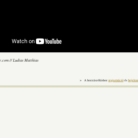
e.com // Ludias Matthias
»
A hozzászóláshoz
regisztráció
és
bejelen