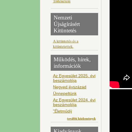
Történelem
Nemzeti
Újságírásért
Kitüntetés
A kitüntetés és a
kitüntetettek.
Működés, hírek,
információk
Az Egyesület 2025. évi
beszámolója
Negyed évszázad
Ünnepeltünk
Az Egyesület 2024. évi
beszámolója
"Életműdíj
további közlemények
Kiadványok