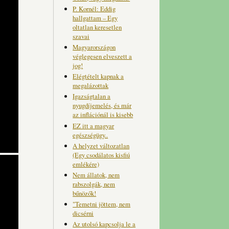
P. Kornél: Eddig
hallgattam – Egy
oltatlan keresetlen
szavai
Magyarországon
véglegesen elveszett a
jog!
Elégtételt kapnak a
megalázottak
Igazságtalan a
nyugdíjemelés, és már
az inflációnál is kisebb
EZ itt a magyar
egészségügy..
A helyzet változatlan
(Egy csodálatos kisfiú
emlékére)
Nem állatok, nem
rabszolgák, nem
bűnözők!
"Temetni jöttem, nem
dicsérni
Az utolsó kapcsolja le a