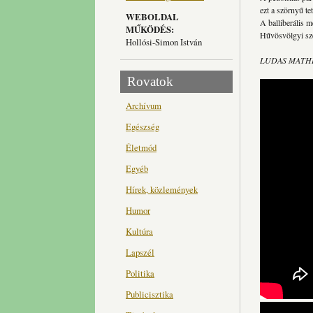
ezt a szörnyű tet
WEBOLDAL
A balliberális 
MŰKÖDÉS:
Hűvösvölgyi sze
Hollósi-Simon István
LUDAS MATH
Rovatok
Archívum
Egészség
Életmód
Egyéb
Hírek, közlemények
Humor
Kultúra
Lapszél
Politika
Publicisztika