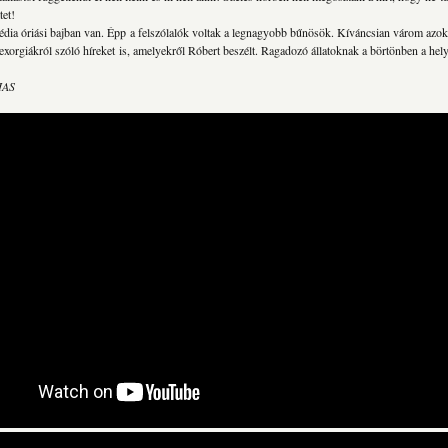
tet!
média óriási bajban van. Épp a felszólalók voltak a legnagyobb bűnösök. Kíváncsian várom azok
xorgiákról szóló híreket is, amelyekről Róbert beszélt. Ragadozó állatoknak a börtönben a hel
IAS