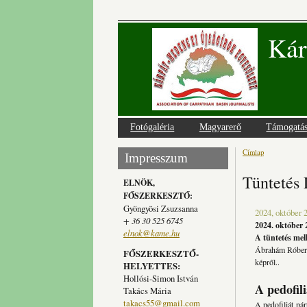
Kár
Fotógaléria
Magyarerő
Támogatá
Címlap
Jelenlegi
Impresszum
Tüntetés 
ELNÖK,
FŐSZERKESZTŐ:
Gyöngyösi Zsuzsanna
2024, október 2
+ 36 30 525 6745
2024. október 
elnok@kame.hu
A tüntetés mell
Ábrahám Róbert 
FŐSZERKESZTŐ-
képről..
HELYETTES:
Hollósi-Simon István
A pedofil
Takács Mária
takacs55@gmail.com
A pedofiliát párt