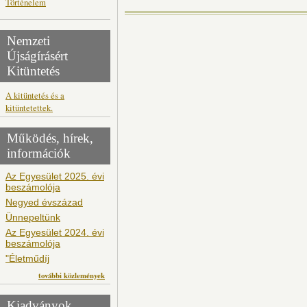
Történelem
Nemzeti
Újságírásért
Kitüntetés
A kitüntetés és a
kitüntetettek.
Működés, hírek,
információk
Az Egyesület 2025. évi
beszámolója
Negyed évszázad
Ünnepeltünk
Az Egyesület 2024. évi
beszámolója
"Életműdíj
további közlemények
Kiadványok