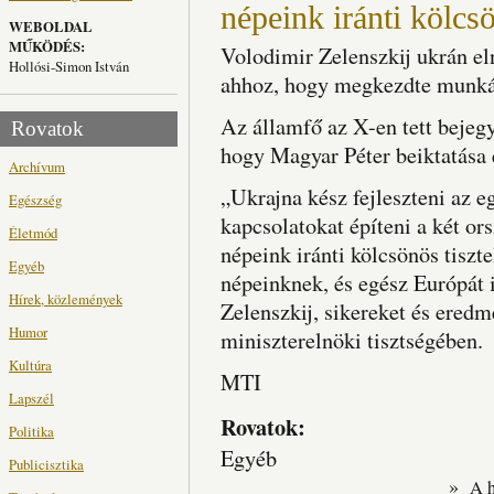
népeink iránti kölcsö
WEBOLDAL
MŰKÖDÉS:
Volodimir Zelenszkij ukrán e
Hollósi-Simon István
ahhoz, hogy megkezdte munká
Az államfő az X-en tett bejeg
Rovatok
hogy Magyar Péter beiktatása 
Archívum
„Ukrajna kész fejleszteni az 
Egészség
kapcsolatokat építeni a két or
Életmód
népeink iránti kölcsönös tiszt
Egyéb
népeinknek, és egész Európát 
Hírek, közlemények
Zelenszkij, sikereket és ere
Humor
miniszterelnöki tisztségében.
Kultúra
MTI
Lapszél
Rovatok:
Politika
Egyéb
Publicisztika
»
A 