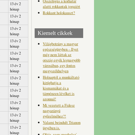
Összefogás a korhatár
13 év 2
alatti rokkantak jogaiért
hónap
Rokkant holokauszt?
13 év 2
hónap
13 év 2
Kiemelt cikkek
hónap
13 év 2
Világbotrány a magyar
hónap
egészségügyben – Ilyet
13 év 2
még nem láttak az
hónap
ország egyik legnagyobb
városában, egy fontos
13 év 2
megyszékhelyen
hónap
Holnaptól a munkáltató
13 év 2
kirúghatja a
hónap
kismamákat és a
13 év 2
táppénzen lévőket is
hónap
azonnal!
13 év 2
Mi vezetett a Fidesz
hónap
nagyarányú
13 év 2
győzelméhez?!
hónap
Valami beindult Trianon
13 év 2
ügyében is.
hónap
Oltás, vagy meghalsz'