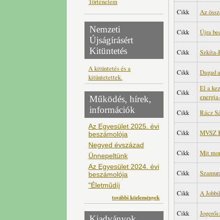
Történelem
Cikk
Az össz
Nemzeti
Cikk
Újra be
Újságírásért
Kitüntetés
Cikk
Szkíta
A kitüntetés és a
Cikk
Dagad a 
kitüntetettek.
El a ke
Cikk
energia
Működés, hírek,
információk
Cikk
Rácz Sá
Az Egyesület 2025. évi
Cikk
MVSZ 
beszámolója
Negyed évszázad
Cikk
Mit mon
Ünnepeltünk
Az Egyesület 2024. évi
Cikk
Szamur
beszámolója
"Életműdíj
Cikk
A Jobbi
további közlemények
Cikk
Jogerős
Kiadványok