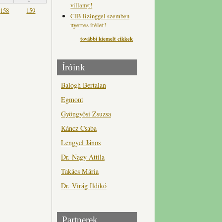
villanyt!
158
159
CIB lizinggel szemben
nyertes ítélet!
további kiemelt cikkek
Íróink
Balogh Bertalan
Egmont
Gyöngyösi Zsuzsa
Káncz Csaba
Lengyel János
Dr. Nagy Attila
Takács Mária
Dr. Virág Ildikó
Partnerek