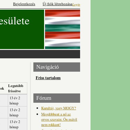
Bejelentkezés
Új fiók létrehozása
Login
esülete
Navigáció
Friss tartalom
Legutóbb
zok
frissítve
Fórum
13 év 2
hónap
Kurultáj, vagy MOGY?
13 év 2
Megdöbbent a nő az
hónap
orvos szavain: Ön mától
13 év 2
nem rokkant!
hónap