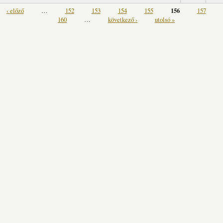
‹ előző
…
152
153
154
155
156
157
160
…
következő ›
utolsó »