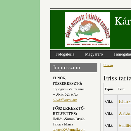
Kár
Fotógaléria
Magyarerő
Támogatá
Címlap
Jelenlegi
Impresszum
Friss tar
ELNÖK,
FŐSZERKESZTŐ:
Gyöngyösi Zsuzsanna
Típus
Cím
+ 36 30 525 6745
elnok@kame.hu
Cikk
Hátha v
FŐSZERKESZTŐ-
Cikk
A Fides
HELYETTES:
Hollósi-Simon István
Takács Mária
Cikk
6 milli
takacs55@gmail.com