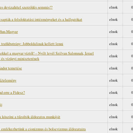
es devizahitel szerződés semmis!?
elnok
0
csapták a felsőoktatási intézményeket és a hallgatókat
elnok
0
-Hun-Magyar
elnok
0
trafikbotrány: Jobboldalinak kellett lenni
elnok
0
zekkel a magyar víztől! – Nyílt levél Szilvan Salomnak, Izrael
elnok
0
- és vízügyi miniszterének
ndor temetése
elnok
0
Közlemény
elnok
0
d erre a Fidesz?
elnok
0
áj
elnok
0
k köszöni a tűzoltók áldozatos munkáját
elnok
0
: emlékezhetünk a cionizmus és bolsevizmus áldozataira
elnok
0