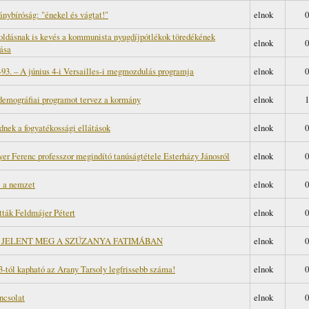
nybíróság: "énekel és vágtat!"
elnok
0
ldásnak is kevés a kommunista nyugdíjpótlékok töredékének
elnok
0
ása
-93. – A június 4-i Versailles-i megmozdulás programja
elnok
0
demográfiai programot tervez a kormány
elnok
1
nek a fogyatékossági ellátások
elnok
0
er Ferenc professzor megindító tanúságtétele Esterházy Jánosról
elnok
0
 a nemzet
elnok
0
tták Feldmájer Pétert
elnok
0
E JELENT MEG A SZŰZANYA FATIMÁBAN
elnok
0
3-tól kapható az Arany Tarsoly legfrissebb száma!
elnok
0
ncsolat
elnok
0