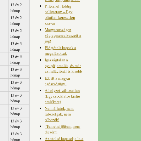
13 év 2
P. Kornél: Eddig
hónap
hallgattam – Egy
oltatlan keresetlen
13 év 2
szavai
hónap
Magyarországon
13 év 2
véglegesen elveszett a
hónap
jog!
13 év 3
Elégtételt kapnak a
hónap
megalázottak
13 év 3
Igazságtalan a
hónap
nyugdíjemelés, és már
13 év 3
az inflációnál is kisebb
hónap
EZ itt a magyar
13 év 3
egészségügy..
hónap
A helyzet változatlan
13 év 3
(Egy csodálatos kisfiú
hónap
emlékére)
13 év 3
Nem állatok, nem
hónap
rabszolgák, nem
bűnözők!
13 év 3
"Temetni jöttem, nem
hónap
dicsérni
13 év 3
Az utolsó kapcsolja le a
hónap