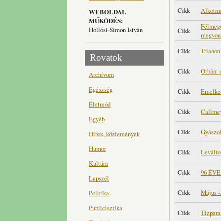
Cikk
Alkotmá
WEBOLDAL
MŰKÖDÉS:
Félmego
Hollósi-Simon István
Cikk
megvon
Cikk
Trianon
Rovatok
Cikk
Orbán: 
Archívum
Egészség
Cikk
Emelked
Életmód
Cikk
Callmey
Egyéb
Cikk
Gyászol
Hírek, közlemények
Humor
Cikk
Leválto
Kultúra
Cikk
96 ÉV
Lapszél
Cikk
Május -
Politika
Publicisztika
Cikk
Tízpara