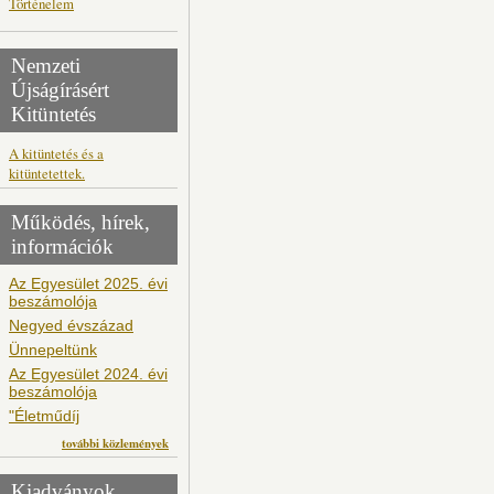
Történelem
Nemzeti
Újságírásért
Kitüntetés
A kitüntetés és a
kitüntetettek.
Működés, hírek,
információk
Az Egyesület 2025. évi
beszámolója
Negyed évszázad
Ünnepeltünk
Az Egyesület 2024. évi
beszámolója
"Életműdíj
további közlemények
Kiadványok