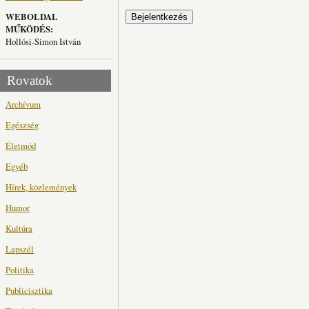
WEBOLDAL
MŰKÖDÉS:
Hollósi-Simon István
Rovatok
Archívum
Egészség
Életmód
Egyéb
Hírek, közlemények
Humor
Kultúra
Lapszél
Politika
Publicisztika