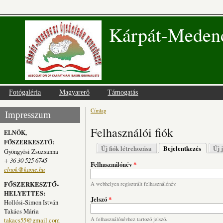
Kárpát-Medenc
Fotógaléria
Magyarerő
Támogatás
Címlap
Jelenlegi hely
Impresszum
Felhasználói fiók
ELNÖK,
FŐSZERKESZTŐ:
Elsődleges fülek
Új fiók létrehozása
Bejelentkezés
(aktív fü
Új 
Gyöngyösi Zsuzsanna
+ 36 30 525 6745
Felhasználónév
*
elnok@kame.hu
FŐSZERKESZTŐ-
A webhelyen regisztrált felhasználónév.
HELYETTES:
Jelszó
*
Hollósi-Simon István
Takács Mária
takacs55@gmail.com
A felhasználónévhez tartozó jelszó.