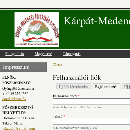
Kárpát-Medenc
Fotógaléria
Magyarerő
Támogatás
Címlap
Jelenlegi hely
Impresszum
Felhasználói fiók
ELNÖK,
FŐSZERKESZTŐ:
Elsődleges fülek
Új fiók létrehozása
Bejelentkezés
(aktív fü
Új 
Gyöngyösi Zsuzsanna
+ 36 30 525 6745
Felhasználónév
*
elnok@kame.hu
FŐSZERKESZTŐ-
A webhelyen regisztrált felhasználónév.
HELYETTES:
Jelszó
*
Hollósi-Simon István
Takács Mária
takacs55@gmail.com
A felhasználónévhez tartozó jelszó.