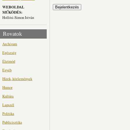
WEBOLDAL
MŰKÖDÉS:
Hollósi-Simon István
Rovatok
Archívum
Egészség
Életmód
Egyéb
Hírek, közlemények
Humor
Kultúra
Lapszél
Politika
Publicisztika