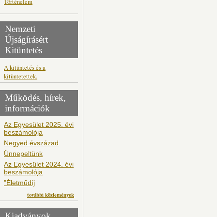
Történelem
Nemzeti
Újságírásért
Kitüntetés
A kitüntetés és a
kitüntetettek.
Működés, hírek,
információk
Az Egyesület 2025. évi
beszámolója
Negyed évszázad
Ünnepeltünk
Az Egyesület 2024. évi
beszámolója
"Életműdíj
további közlemények
Kiadványok