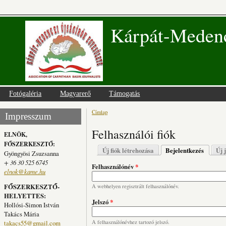
Kárpát-Medenc
Fotógaléria
Magyarerő
Támogatás
Címlap
Jelenlegi hely
Impresszum
Felhasználói fiók
ELNÖK,
FŐSZERKESZTŐ:
Elsődleges fülek
Új fiók létrehozása
Bejelentkezés
(aktív fü
Új 
Gyöngyösi Zsuzsanna
+ 36 30 525 6745
Felhasználónév
*
elnok@kame.hu
FŐSZERKESZTŐ-
A webhelyen regisztrált felhasználónév.
HELYETTES:
Jelszó
*
Hollósi-Simon István
Takács Mária
takacs55@gmail.com
A felhasználónévhez tartozó jelszó.