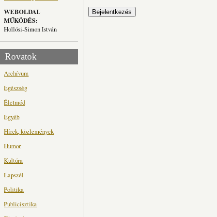
WEBOLDAL
MŰKÖDÉS:
Hollósi-Simon István
Rovatok
Archívum
Egészség
Életmód
Egyéb
Hírek, közlemények
Humor
Kultúra
Lapszél
Politika
Publicisztika