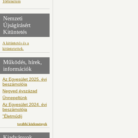
Történelem
Nemzeti
Újságírásért
Kitüntetés
A kitüntetés és a
kitüntetettek.
Működés, hírek,
információk
Az Egyesület 2025. évi
beszámolója
Negyed évszázad
Ünnepeltünk
Az Egyesület 2024. évi
beszámolója
"Életműdíj
további közlemények
Kiadványok