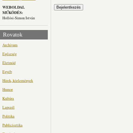
WEBOLDAL
MŰKÖDÉS:
Hollósi-Simon István
Rovatok
Archívum
Egészség
Életmód
Egyéb
Hírek, közlemények
Humor
Kultúra
Lapszél
Politika
Publicisztika