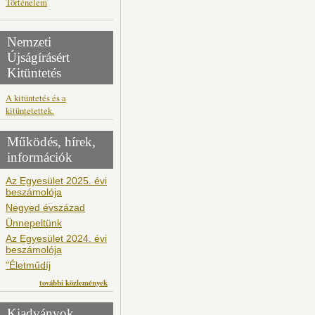
Történelem
Nemzeti
Újságírásért
Kitüntetés
A kitüntetés és a
kitüntetettek.
Működés, hírek,
információk
Az Egyesület 2025. évi
beszámolója
Negyed évszázad
Ünnepeltünk
Az Egyesület 2024. évi
beszámolója
"Életműdíj
további közlemények
Kiadványok