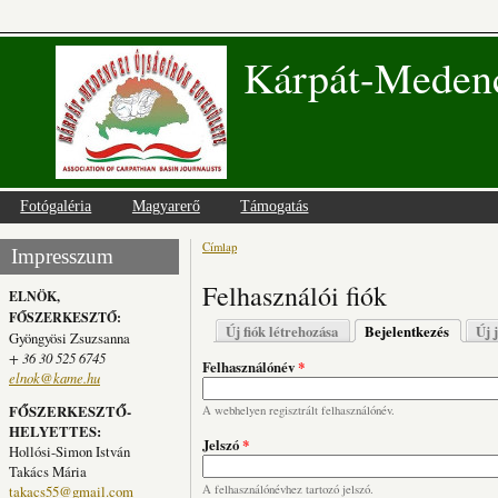
Kárpát-Medenc
Fotógaléria
Magyarerő
Támogatás
Címlap
Jelenlegi hely
Impresszum
Felhasználói fiók
ELNÖK,
FŐSZERKESZTŐ:
Elsődleges fülek
Új fiók létrehozása
Bejelentkezés
(aktív fü
Új 
Gyöngyösi Zsuzsanna
+ 36 30 525 6745
Felhasználónév
*
elnok@kame.hu
FŐSZERKESZTŐ-
A webhelyen regisztrált felhasználónév.
HELYETTES:
Jelszó
*
Hollósi-Simon István
Takács Mária
takacs55@gmail.com
A felhasználónévhez tartozó jelszó.