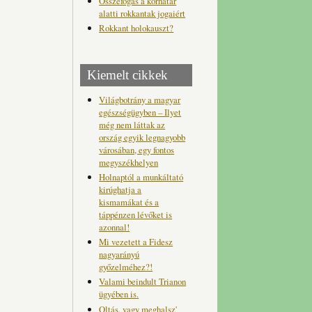
Összefogás a korhatár
alatti rokkantak jogaiért
Rokkant holokauszt?
Kiemelt cikkek
Világbotrány a magyar
egészségügyben – Ilyet
még nem láttak az
ország egyik legnagyobb
városában, egy fontos
megyszékhelyen
Holnaptól a munkáltató
kirúghatja a
kismamákat és a
táppénzen lévőket is
azonnal!
Mi vezetett a Fidesz
nagyarányú
győzelméhez?!
Valami beindult Trianon
ügyében is.
Oltás, vagy meghalsz'