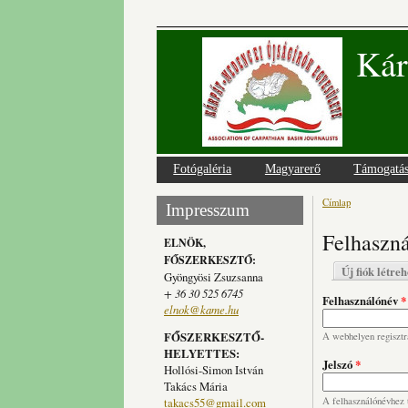
Kár
Fotógaléria
Magyarerő
Támogatá
Címlap
Jelenlegi
Impresszum
Felhaszná
ELNÖK,
FŐSZERKESZTŐ:
Elsődlege
Új fiók létre
Gyöngyösi Zsuzsanna
+ 36 30 525 6745
Felhasználónév
*
elnok@kame.hu
FŐSZERKESZTŐ-
A webhelyen regisztrá
HELYETTES:
Jelszó
*
Hollósi-Simon István
Takács Mária
takacs55@gmail.com
A felhasználónévhez t