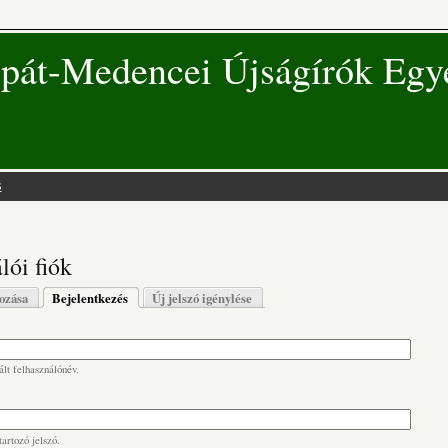
pát-Medencei Újságírók Egy
s
 hely
lói fiók
s fülek
hozása
Bejelentkezés
(aktív fül)
Új jelszó igénylése
lt felhasználónév.
artozó jelszó.