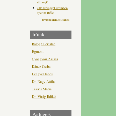
villanyt!
CIB lizinggel szemben
nyertes ítélet!
további kiemelt cikkek
Íróink
Balogh Bertalan
Egmont
Gyöngyösi Zsuzsa
Káncz Csaba
Lengyel János
Dr. Nagy Attila
Takács Mária
Dr. Virág Ildikó
Partnerek