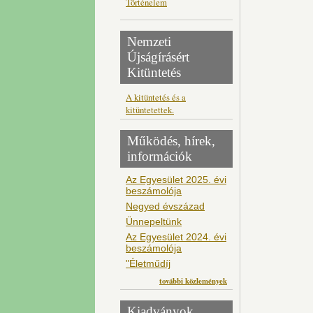
Történelem
Nemzeti
Újságírásért
Kitüntetés
A kitüntetés és a
kitüntetettek.
Működés, hírek,
információk
Az Egyesület 2025. évi
beszámolója
Negyed évszázad
Ünnepeltünk
Az Egyesület 2024. évi
beszámolója
"Életműdíj
további közlemények
Kiadványok