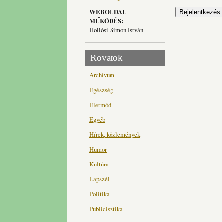
WEBOLDAL
MŰKÖDÉS:
Hollósi-Simon István
Rovatok
Archívum
Egészség
Életmód
Egyéb
Hírek, közlemények
Humor
Kultúra
Lapszél
Politika
Publicisztika