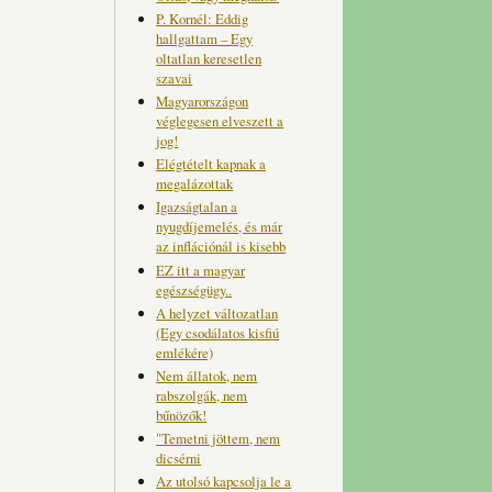
P. Kornél: Eddig
hallgattam – Egy
oltatlan keresetlen
szavai
Magyarországon
véglegesen elveszett a
jog!
Elégtételt kapnak a
megalázottak
Igazságtalan a
nyugdíjemelés, és már
az inflációnál is kisebb
EZ itt a magyar
egészségügy..
A helyzet változatlan
(Egy csodálatos kisfiú
emlékére)
Nem állatok, nem
rabszolgák, nem
bűnözők!
"Temetni jöttem, nem
dicsérni
Az utolsó kapcsolja le a