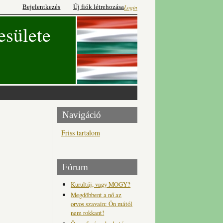
Bejelentkezés
Új fiók létrehozása
Login
esülete
Navigáció
Friss tartalom
Fórum
Kurultáj, vagy MOGY?
Megdöbbent a nő az
orvos szavain: Ön mától
nem rokkant!