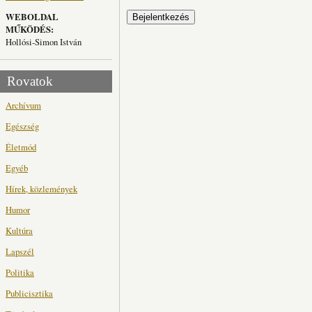
WEBOLDAL
MŰKÖDÉS:
Hollósi-Simon István
Rovatok
Archívum
Egészség
Életmód
Egyéb
Hírek, közlemények
Humor
Kultúra
Lapszél
Politika
Publicisztika