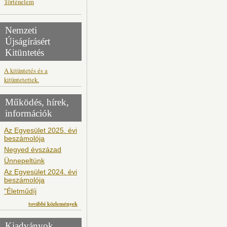
Történelem
Nemzeti
Újságírásért
Kitüntetés
A kitüntetés és a
kitüntetettek.
Működés, hírek,
információk
Az Egyesület 2025. évi
beszámolója
Negyed évszázad
Ünnepeltünk
Az Egyesület 2024. évi
beszámolója
"Életműdíj
további közlemények
Kiadványok