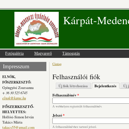
Kárpát-Medenc
Fotógaléria
Magyarerő
Támogatás
Címlap
Jelenlegi hely
Impresszum
Felhasználói fiók
ELNÖK,
FŐSZERKESZTŐ:
Elsődleges fülek
Új fiók létrehozása
Bejelentkezés
(aktív fü
Új 
Gyöngyösi Zsuzsanna
+ 36 30 525 6745
Felhasználónév
*
elnok@kame.hu
FŐSZERKESZTŐ-
A webhelyen regisztrált felhasználónév.
HELYETTES:
Jelszó
*
Hollósi-Simon István
Takács Mária
takacs55@gmail.com
A felhasználónévhez tartozó jelszó.