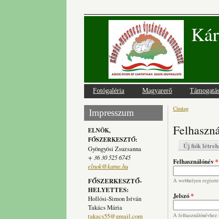
Kár
Fotógaléria
Magyarerő
Támogatá
Címlap
Jelenlegi
Impresszum
Felhaszná
ELNÖK,
FŐSZERKESZTŐ:
Elsődlege
Új fiók létre
Gyöngyösi Zsuzsanna
+ 36 30 525 6745
Felhasználónév
*
elnok@kame.hu
FŐSZERKESZTŐ-
A webhelyen regisztrá
HELYETTES:
Jelszó
*
Hollósi-Simon István
Takács Mária
takacs55@gmail.com
A felhasználónévhez t