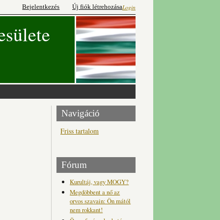
Bejelentkezés
Új fiók létrehozása
Login
esülete
Navigáció
Friss tartalom
Fórum
Kurultáj, vagy MOGY?
Megdöbbent a nő az
orvos szavain: Ön mától
nem rokkant!