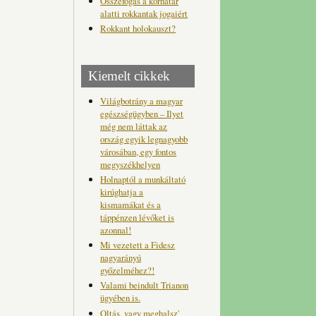
Összefogás a korhatár
alatti rokkantak jogaiért
Rokkant holokauszt?
Kiemelt cikkek
Világbotrány a magyar
egészségügyben – Ilyet
még nem láttak az
ország egyik legnagyobb
városában, egy fontos
megyszékhelyen
Holnaptól a munkáltató
kirúghatja a
kismamákat és a
táppénzen lévőket is
azonnal!
Mi vezetett a Fidesz
nagyarányú
győzelméhez?!
Valami beindult Trianon
ügyében is.
Oltás, vagy meghalsz'