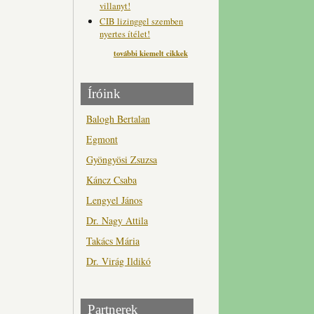
villanyt!
CIB lizinggel szemben
nyertes ítélet!
további kiemelt cikkek
Íróink
Balogh Bertalan
Egmont
Gyöngyösi Zsuzsa
Káncz Csaba
Lengyel János
Dr. Nagy Attila
Takács Mária
Dr. Virág Ildikó
Partnerek