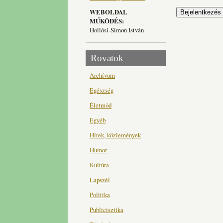
WEBOLDAL
MŰKÖDÉS:
Hollósi-Simon István
Rovatok
Archívum
Egészség
Életmód
Egyéb
Hírek, közlemények
Humor
Kultúra
Lapszél
Politika
Publicisztika