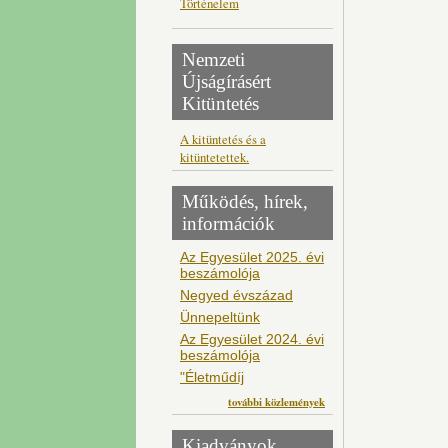
Történelem
Nemzeti
Újságírásért
Kitüntetés
A kitüntetés és a
kitüntetettek.
Működés, hírek,
információk
Az Egyesület 2025. évi
beszámolója
Negyed évszázad
Ünnepeltünk
Az Egyesület 2024. évi
beszámolója
"Életműdíj
további közlemények
Kiadványok