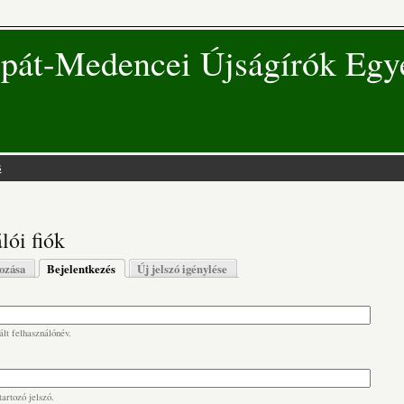
pát-Medencei Újságírók Egy
s
 hely
lói fiók
s fülek
hozása
Bejelentkezés
(aktív fül)
Új jelszó igénylése
lt felhasználónév.
artozó jelszó.