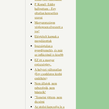
P. Kornél: Eddig
hallgattam – Egy
oltatlan keresetlen
szavai
Magyarországon
véglegesen elveszett a
jog!
Elégtételt kapnak a
megalázottak
Igazságtalan a
nyugdíjemelés, és már
az inflációnál is kisebb
EZ itt a magyar
egészségügy..
A helyzet változatlan
(Egy csodálatos kisfiú
emlékére)
Nem állatok, nem
rabszolgák, nem
bűnözők!
"Temetni jöttem, nem
dicsérni
Az utolsó kapcsolja le a