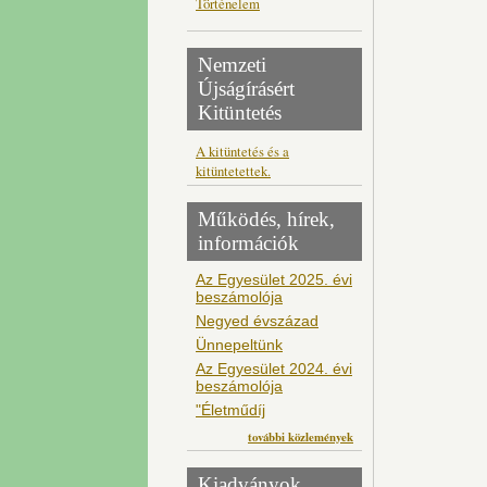
Történelem
Nemzeti
Újságírásért
Kitüntetés
A kitüntetés és a
kitüntetettek.
Működés, hírek,
információk
Az Egyesület 2025. évi
beszámolója
Negyed évszázad
Ünnepeltünk
Az Egyesület 2024. évi
beszámolója
"Életműdíj
további közlemények
Kiadványok