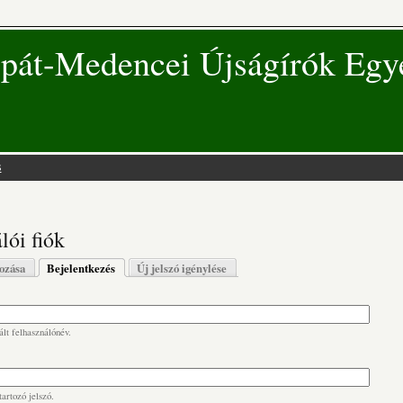
pát-Medencei Újságírók Egy
s
 hely
lói fiók
s fülek
hozása
Bejelentkezés
(aktív fül)
Új jelszó igénylése
lt felhasználónév.
artozó jelszó.