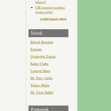
villanyt!
CIB lizinggel szemben
nyertes ítélet!
további kiemelt cikkek
Íróink
Balogh Bertalan
Egmont
Gyöngyösi Zsuzsa
Káncz Csaba
Lengyel János
Dr. Nagy Attila
Takács Mária
Dr. Virág Ildikó
Partnerek