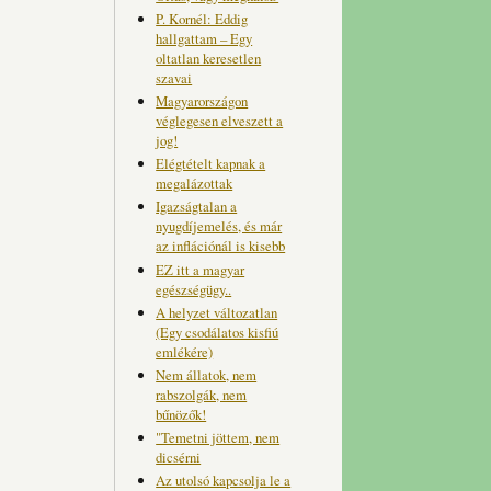
P. Kornél: Eddig
hallgattam – Egy
oltatlan keresetlen
szavai
Magyarországon
véglegesen elveszett a
jog!
Elégtételt kapnak a
megalázottak
Igazságtalan a
nyugdíjemelés, és már
az inflációnál is kisebb
EZ itt a magyar
egészségügy..
A helyzet változatlan
(Egy csodálatos kisfiú
emlékére)
Nem állatok, nem
rabszolgák, nem
bűnözők!
"Temetni jöttem, nem
dicsérni
Az utolsó kapcsolja le a