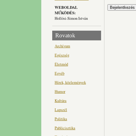
WEBOLDAL
MŰKÖDÉS:
Hollósi-Simon István
Rovatok
Archívum
Egészség
Életmód
Egyéb
Hírek, közlemények
Humor
Kultúra
Lapszél
Politika
Publicisztika