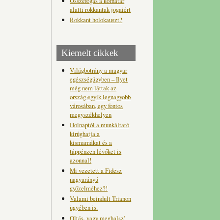
Összefogás a korhatár
alatti rokkantak jogaiért
Rokkant holokauszt?
Kiemelt cikkek
Világbotrány a magyar
egészségügyben – Ilyet
még nem láttak az
ország egyik legnagyobb
városában, egy fontos
megyszékhelyen
Holnaptól a munkáltató
kirúghatja a
kismamákat és a
táppénzen lévőket is
azonnal!
Mi vezetett a Fidesz
nagyarányú
győzelméhez?!
Valami beindult Trianon
ügyében is.
Oltás, vagy meghalsz'