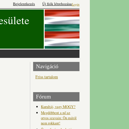
Bejelentkezés
Új fiók létrehozása
Login
esülete
Navigáció
Friss tartalom
Fórum
Kurultáj, vagy MOGY?
Megdöbbent a nő az
orvos szavain: Ön mától
nem rokkant!