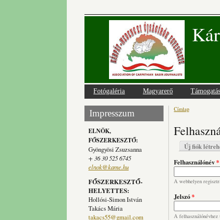
Kár
Fotógaléria
Magyarerő
Támogatá
Címlap
Jelenlegi
Impresszum
Felhaszná
ELNÖK,
FŐSZERKESZTŐ:
Elsődlege
Új fiók létre
Gyöngyösi Zsuzsanna
+ 36 30 525 6745
Felhasználónév
*
elnok@kame.hu
FŐSZERKESZTŐ-
A webhelyen regisztrá
HELYETTES:
Jelszó
*
Hollósi-Simon István
Takács Mária
takacs55@gmail.com
A felhasználónévhez t