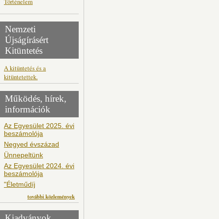
Történelem
Nemzeti
Újságírásért
Kitüntetés
A kitüntetés és a
kitüntetettek.
Működés, hírek,
információk
Az Egyesület 2025. évi
beszámolója
Negyed évszázad
Ünnepeltünk
Az Egyesület 2024. évi
beszámolója
"Életműdíj
további közlemények
Kiadványok