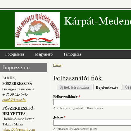
Kárpát-Medenc
Fotógaléria
Magyarerő
Támogatás
Címlap
Jelenlegi hely
Impresszum
Felhasználói fiók
ELNÖK,
FŐSZERKESZTŐ:
Elsődleges fülek
Új fiók létrehozása
Bejelentkezés
(aktív fü
Új 
Gyöngyösi Zsuzsanna
+ 36 30 525 6745
Felhasználónév
*
elnok@kame.hu
FŐSZERKESZTŐ-
A webhelyen regisztrált felhasználónév.
HELYETTES:
Jelszó
*
Hollósi-Simon István
Takács Mária
takacs55@gmail.com
A felhasználónévhez tartozó jelszó.