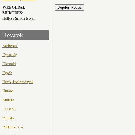
WEBOLDAL
MŰKÖDÉS:
Hollósi-Simon István
Rovatok
Archívum
Egészség
Életmód
Egyéb
Hírek, közlemények
Humor
Kultúra
Lapszél
Politika
Publicisztika