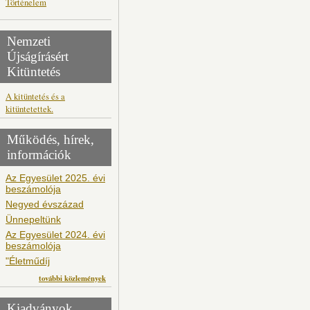
Történelem
Nemzeti
Újságírásért
Kitüntetés
A kitüntetés és a
kitüntetettek.
Működés, hírek,
információk
Az Egyesület 2025. évi
beszámolója
Negyed évszázad
Ünnepeltünk
Az Egyesület 2024. évi
beszámolója
"Életműdíj
további közlemények
Kiadványok