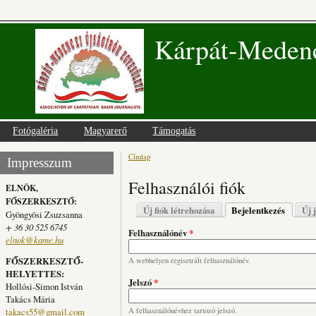
Kárpát-Medenc
Fotógaléria
Magyarerő
Támogatás
Címlap
Jelenlegi hely
Impresszum
Felhasználói fiók
ELNÖK,
FŐSZERKESZTŐ:
Elsődleges fülek
Új fiók létrehozása
Bejelentkezés
(aktív fü
Új 
Gyöngyösi Zsuzsanna
+ 36 30 525 6745
Felhasználónév
*
elnok@kame.hu
FŐSZERKESZTŐ-
A webhelyen regisztrált felhasználónév.
HELYETTES:
Jelszó
*
Hollósi-Simon István
Takács Mária
takacs55@gmail.com
A felhasználónévhez tartozó jelszó.