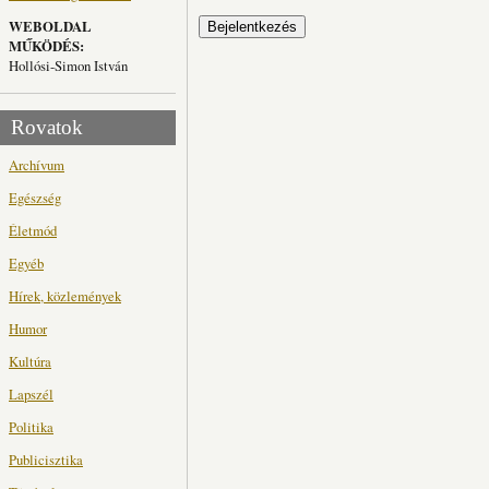
WEBOLDAL
MŰKÖDÉS:
Hollósi-Simon István
Rovatok
Archívum
Egészség
Életmód
Egyéb
Hírek, közlemények
Humor
Kultúra
Lapszél
Politika
Publicisztika