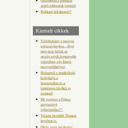
Összefogás a korhatár
alatti rokkantak jogaiért
Rokkant holokauszt?
Kiemelt cikkek
Világbotrány a magyar
egészségügyben – Ilyet
még nem láttak az
ország egyik legnagyobb
városában, egy fontos
megyszékhelyen
Holnaptól a munkáltató
kirúghatja a
kismamákat és a
táppénzen lévőket is
azonnal!
Mi vezetett a Fidesz
nagyarányú
győzelméhez?!
Valami beindult Trianon
ügyében is.
Oltás, vagy meghalsz'