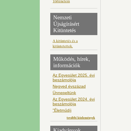
Történelem
Nemzeti
Újságírásért
Kitüntetés
A kitüntetés és a
kitüntetettek.
Működés, hírek,
információk
Az Egyesület 2025. évi
beszámolója
Negyed évszázad
Ünnepeltünk
Az Egyesület 2024. évi
beszámolója
"Életműdíj
további közlemények
Kiadványok