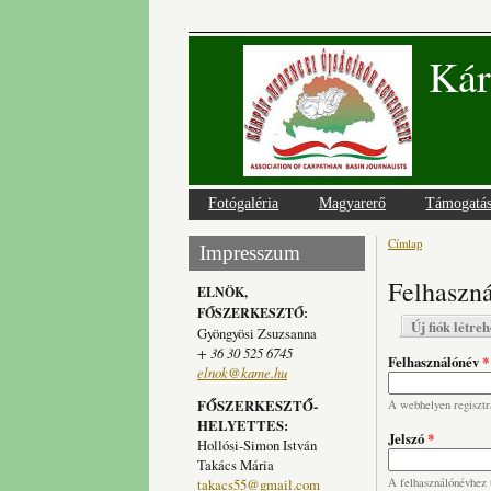
Kár
Fotógaléria
Magyarerő
Támogatá
Címlap
Jelenlegi
Impresszum
Felhaszná
ELNÖK,
FŐSZERKESZTŐ:
Elsődlege
Új fiók létre
Gyöngyösi Zsuzsanna
+ 36 30 525 6745
Felhasználónév
*
elnok@kame.hu
FŐSZERKESZTŐ-
A webhelyen regisztrá
HELYETTES:
Jelszó
*
Hollósi-Simon István
Takács Mária
takacs55@gmail.com
A felhasználónévhez t