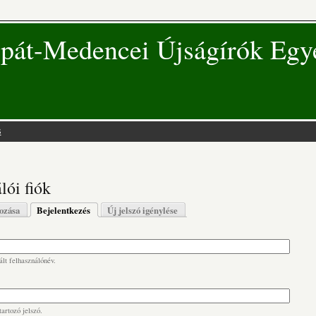
pát-Medencei Újságírók Egy
s
 hely
lói fiók
s fülek
hozása
Bejelentkezés
(aktív fül)
Új jelszó igénylése
lt felhasználónév.
artozó jelszó.