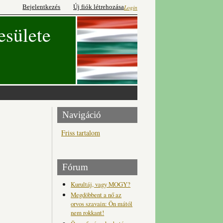
Bejelentkezés
Új fiók létrehozása
Login
esülete
Navigáció
Friss tartalom
Fórum
Kurultáj, vagy MOGY?
Megdöbbent a nő az
orvos szavain: Ön mától
nem rokkant!