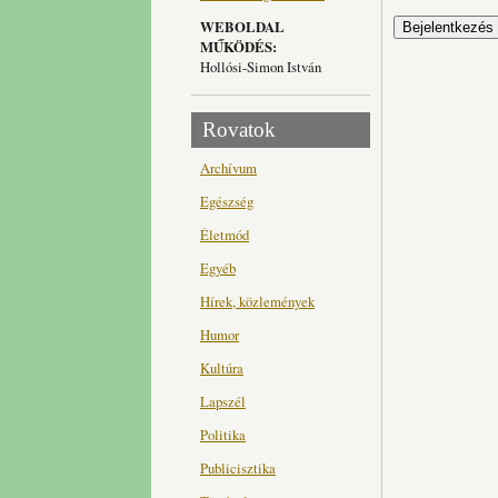
WEBOLDAL
MŰKÖDÉS:
Hollósi-Simon István
Rovatok
Archívum
Egészség
Életmód
Egyéb
Hírek, közlemények
Humor
Kultúra
Lapszél
Politika
Publicisztika