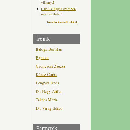
villanyt!
CIB lizinggel szemben
nyertes ítélet!
további kiemelt cikkek
Íróink
Balogh Bertalan
Egmont
Gyöngyösi Zsuzsa
Káncz Csaba
Lengyel János
Dr. Nagy Attila
Takács Mária
Dr. Virág Ildikó
Partnerek