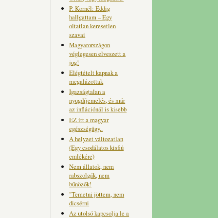
P. Kornél: Eddig
hallgattam – Egy
oltatlan keresetlen
szavai
Magyarországon
véglegesen elveszett a
jog!
Elégtételt kapnak a
megalázottak
Igazságtalan a
nyugdíjemelés, és már
az inflációnál is kisebb
EZ itt a magyar
egészségügy..
A helyzet változatlan
(Egy csodálatos kisfiú
emlékére)
Nem állatok, nem
rabszolgák, nem
bűnözők!
"Temetni jöttem, nem
dicsérni
Az utolsó kapcsolja le a