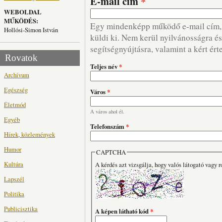
E-mail cím
*
WEBOLDAL
MŰKÖDÉS:
Egy mindenképp működő e-mail cím, m
Hollósi-Simon István
küldi ki. Nem kerül nyilvánosságra és 
segítségnyújtásra, valamint a kért ért
Rovatok
Teljes név
*
Archívum
Egészség
Város
*
Életmód
A város ahol él.
Egyéb
Telefonszám
*
Hírek, közlemények
Humor
CAPTCHA
Kultúra
A kérdés azt vizsgálja, hogy valós látogató vagy r
Lapszél
Politika
Publicisztika
A képen látható kód
*