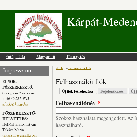
Kárpát-Medenc
Fotógaléria
Magyarerő
Támogatás
Címlap
»
Felhasználói fiók
Jelenlegi hely
Impresszum
Felhasználói fiók
ELNÖK,
FŐSZERKESZTŐ:
Elsődleges fülek
Új fiók létrehozása
(aktív fül)
Bejelentkezés
Új 
Gyöngyösi Zsuzsanna
+ 36 30 525 6745
Felhasználónév
*
elnok@kame.hu
FŐSZERKESZTŐ-
Szóköz használata megengedett. Az írá
HELYETTES:
Hollósi-Simon István
használható.
Takács Mária
takacs55@gmail.com