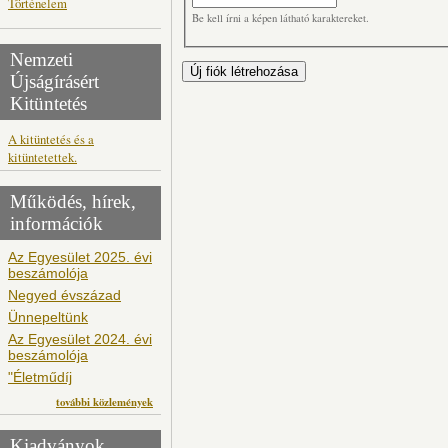
Történelem
Be kell írni a képen látható karaktereket.
Nemzeti
Újságírásért
Kitüntetés
A kitüntetés és a
kitüntetettek.
Működés, hírek,
információk
Az Egyesület 2025. évi
beszámolója
Negyed évszázad
Ünnepeltünk
Az Egyesület 2024. évi
beszámolója
"Életműdíj
további közlemények
Kiadványok