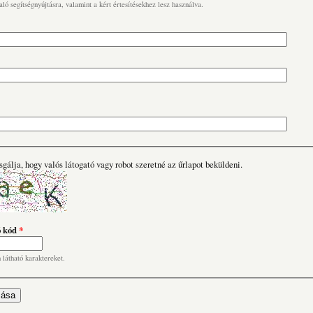
való segítségnyújtásra, valamint a kért értesítésekhez lesz használva.
sgálja, hogy valós látogató vagy robot szeretné az űrlapot beküldeni.
ó kód
*
n látható karaktereket.