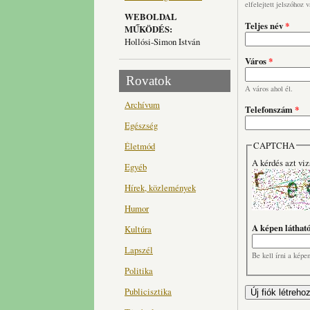
elfelejtett jelszóhoz 
WEBOLDAL
Teljes név
*
MŰKÖDÉS:
Hollósi-Simon István
Város
*
Rovatok
A város ahol él.
Archívum
Telefonszám
*
Egészség
CAPTCHA
Életmód
A kérdés azt viz
Egyéb
Hírek, közlemények
Humor
A képen láthat
Kultúra
Lapszél
Be kell írni a képe
Politika
Publicisztika