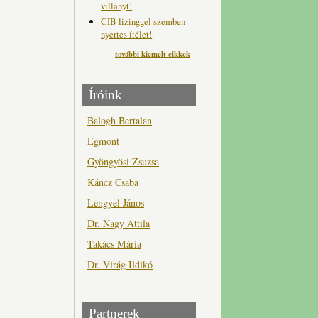
villanyt!
CIB lizinggel szemben
nyertes ítélet!
további kiemelt cikkek
Íróink
Balogh Bertalan
Egmont
Gyöngyösi Zsuzsa
Káncz Csaba
Lengyel János
Dr. Nagy Attila
Takács Mária
Dr. Virág Ildikó
Partnerek