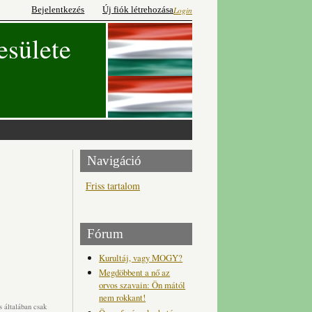
Bejelentkezés
Új fiók létrehozása
Login
esülete
Navigáció
Friss tartalom
Fórum
Kurultáj, vagy MOGY?
Megdöbbent a nő az
orvos szavain: Ön mától
nem rokkant!
 általában csak