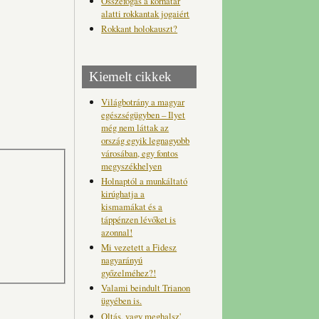
Összefogás a korhatár
alatti rokkantak jogaiért
Rokkant holokauszt?
Kiemelt cikkek
Világbotrány a magyar
egészségügyben – Ilyet
még nem láttak az
ország egyik legnagyobb
városában, egy fontos
megyszékhelyen
Holnaptól a munkáltató
kirúghatja a
kismamákat és a
táppénzen lévőket is
azonnal!
Mi vezetett a Fidesz
nagyarányú
győzelméhez?!
Valami beindult Trianon
ügyében is.
Oltás, vagy meghalsz'