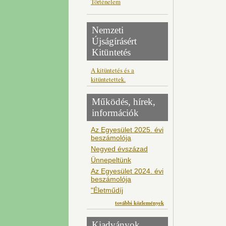
Történelem
Nemzeti
Újságírásért
Kitüntetés
A kitüntetés és a
kitüntetettek.
Működés, hírek,
információk
Az Egyesület 2025. évi
beszámolója
Negyed évszázad
Ünnepeltünk
Az Egyesület 2024. évi
beszámolója
"Életműdíj
további közlemények
Kiadványok