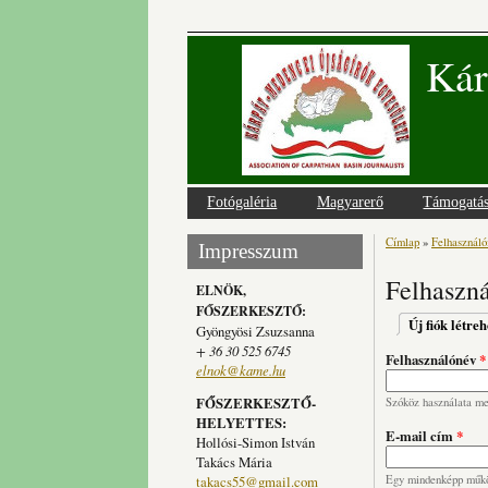
Kár
Fotógaléria
Magyarerő
Támogatá
Címlap
»
Felhasználói
Jelenlegi
Impresszum
Felhaszná
ELNÖK,
FŐSZERKESZTŐ:
Elsődlege
Új fiók létre
Gyöngyösi Zsuzsanna
+ 36 30 525 6745
Felhasználónév
*
elnok@kame.hu
FŐSZERKESZTŐ-
Szóköz használata meg
HELYETTES:
E-mail cím
*
Hollósi-Simon István
Takács Mária
takacs55@gmail.com
Egy mindenképp működ