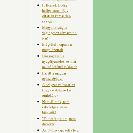
P. Kornél: Eddig
hallgattam – Egy
oltatlan keresetlen
szavai
Magyarországon
véglegesen elveszett a
jog!
Elégtételt kapnak a
megalázottak
Igazságtalan a
nyugdíjemelés, és már
az inflációnál is kisebb
EZ itt a magyar
egészségügy..
A helyzet változatlan
(Egy csodálatos kisfiú
emlékére)
Nem állatok, nem
rabszolgák, nem
bűnözők!
"Temetni jöttem, nem
dicsérni
Az utolsó kapcsolja le a