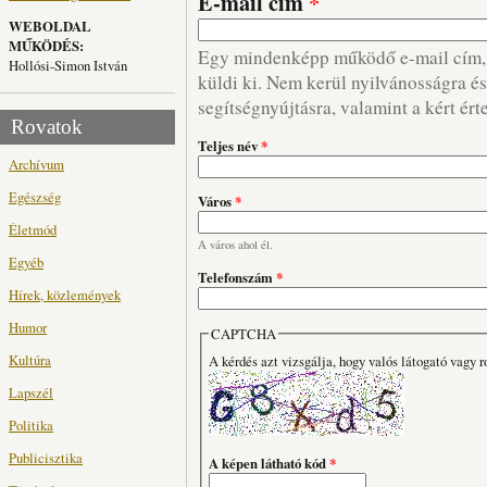
E-mail cím
*
WEBOLDAL
MŰKÖDÉS:
Egy mindenképp működő e-mail cím, m
Hollósi-Simon István
küldi ki. Nem kerül nyilvánosságra és 
segítségnyújtásra, valamint a kért ért
Rovatok
Teljes név
*
Archívum
Egészség
Város
*
Életmód
A város ahol él.
Egyéb
Telefonszám
*
Hírek, közlemények
Humor
CAPTCHA
Kultúra
A kérdés azt vizsgálja, hogy valós látogató vagy r
Lapszél
Politika
Publicisztika
A képen látható kód
*