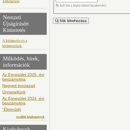
Történelem
Be kell írni a képen látható karaktereket.
Nemzeti
Újságírásért
Kitüntetés
A kitüntetés és a
kitüntetettek.
Működés, hírek,
információk
Az Egyesület 2025. évi
beszámolója
Negyed évszázad
Ünnepeltünk
Az Egyesület 2024. évi
beszámolója
"Életműdíj
további közlemények
Kiadványok