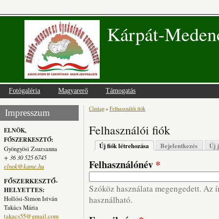
Kárpát-Medenc
Fotógaléria
Magyarerő
Támogatás
Címlap
»
Felhasználói fiók
Jelenlegi hely
Impresszum
Felhasználói fiók
ELNÖK,
FŐSZERKESZTŐ:
Elsődleges fülek
Új fiók létrehozása
(aktív fül)
Bejelentkezés
Új 
Gyöngyösi Zsuzsanna
+ 36 30 525 6745
Felhasználónév
*
elnok@kame.hu
FŐSZERKESZTŐ-
Szóköz használata megengedett. Az írá
HELYETTES:
Hollósi-Simon István
használható.
Takács Mária
takacs55@gmail.com