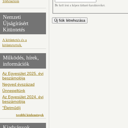
Történelem
Be kell írni a képen látható karaktereket.
Nemzeti
Újságírásért
Kitüntetés
A kitüntetés és a
kitüntetettek.
Működés, hírek,
információk
Az Egyesület 2025. évi
beszámolója
Negyed évszázad
Ünnepeltünk
Az Egyesület 2024. évi
beszámolója
"Életműdíj
további közlemények
Kiadványok