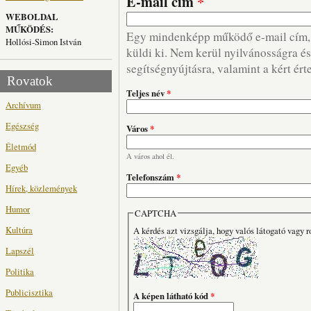
E-mail cím
*
WEBOLDAL
MŰKÖDÉS:
Egy mindenképp működő e-mail cím, m
Hollósi-Simon István
küldi ki. Nem kerül nyilvánosságra és 
segítségnyújtásra, valamint a kért ért
Rovatok
Teljes név
*
Archívum
Egészség
Város
*
Életmód
A város ahol él.
Egyéb
Telefonszám
*
Hírek, közlemények
Humor
CAPTCHA
Kultúra
A kérdés azt vizsgálja, hogy valós látogató vagy r
Lapszél
Politika
Publicisztika
A képen látható kód
*