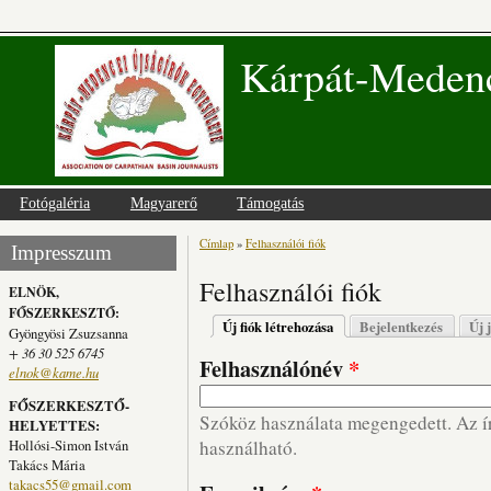
Kárpát-Medenc
Fotógaléria
Magyarerő
Támogatás
Címlap
»
Felhasználói fiók
Jelenlegi hely
Impresszum
Felhasználói fiók
ELNÖK,
FŐSZERKESZTŐ:
Elsődleges fülek
Új fiók létrehozása
(aktív fül)
Bejelentkezés
Új 
Gyöngyösi Zsuzsanna
+ 36 30 525 6745
Felhasználónév
*
elnok@kame.hu
FŐSZERKESZTŐ-
Szóköz használata megengedett. Az írá
HELYETTES:
Hollósi-Simon István
használható.
Takács Mária
takacs55@gmail.com