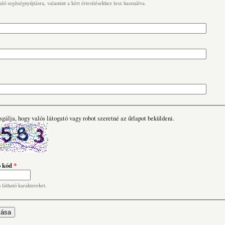
való segítségnyújtásra, valamint a kért értesítésekhez lesz használva.
sgálja, hogy valós látogató vagy robot szeretné az űrlapot beküldeni.
ó kód
*
n látható karaktereket.