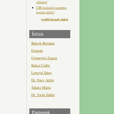
villanyt!
CIB lizinggel szemben
nyertes ítélet!
további kiemelt cikkek
Íróink
Balogh Bertalan
Egmont
Gyöngyösi Zsuzsa
Káncz Csaba
Lengyel János
Dr. Nagy Attila
Takács Mária
Dr. Virág Ildikó
Partnerek