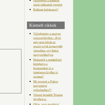
Összefogás a korhatár
alatti rokkantak jogaiért
Rokkant holokauszt?
Kiemelt cikkek
Világbotrány a magyar
egészségügyben – Ilyet
még nem láttak az
ország egyik legnagyobb
városában, egy fontos
megyszékhelyen
Holnaptól a munkáltató
kirúghatja a
kismamákat és a
táppénzen lévőket is
azonnal!
Mi vezetett a Fidesz
nagyarányú
győzelméhez?!
Valami beindult Trianon
ügyében is.
Oltás, vagy meghalsz'