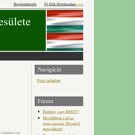
Bejelentkezés
Új fiók létrehozása
Login
esülete
Navigáció
Friss tartalom
Fórum
Kurultáj, vagy MOGY?
Megdöbbent a nő az
orvos szavain: Ön mától
nem rokkant!
 általában csak