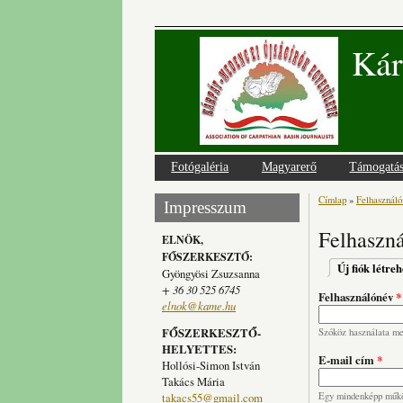
Kár
Fotógaléria
Magyarerő
Támogatá
Címlap
»
Felhasználói
Jelenlegi
Impresszum
Felhaszná
ELNÖK,
FŐSZERKESZTŐ:
Elsődlege
Új fiók létre
Gyöngyösi Zsuzsanna
+ 36 30 525 6745
Felhasználónév
*
elnok@kame.hu
FŐSZERKESZTŐ-
Szóköz használata meg
HELYETTES:
E-mail cím
*
Hollósi-Simon István
Takács Mária
takacs55@gmail.com
Egy mindenképp működ