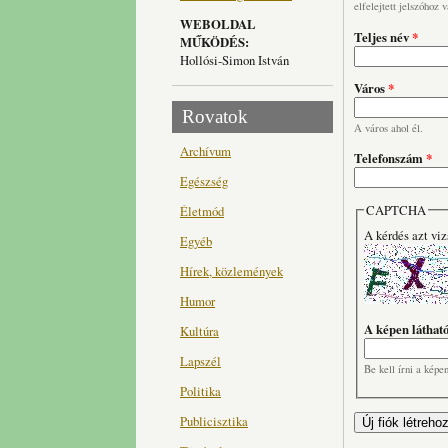
elfelejtett jelszóhoz 
WEBOLDAL
Teljes név
*
MŰKÖDÉS:
Hollósi-Simon István
Város
*
Rovatok
A város ahol él.
Archívum
Telefonszám
*
Egészség
CAPTCHA
Életmód
A kérdés azt viz
Egyéb
Hírek, közlemények
Humor
A képen láthat
Kultúra
Lapszél
Be kell írni a képe
Politika
Publicisztika