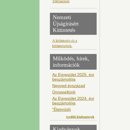
Történelem
Nemzeti
Újságírásért
Kitüntetés
A kitüntetés és a
kitüntetettek.
Működés, hírek,
információk
Az Egyesület 2025. évi
beszámolója
Negyed évszázad
Ünnepeltünk
Az Egyesület 2024. évi
beszámolója
"Életműdíj
további közlemények
Kiadványok