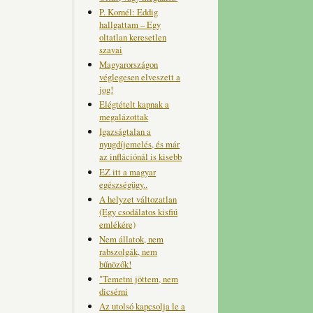
P. Kornél: Eddig
hallgattam – Egy
oltatlan keresetlen
szavai
Magyarországon
véglegesen elveszett a
jog!
Elégtételt kapnak a
megalázottak
Igazságtalan a
nyugdíjemelés, és már
az inflációnál is kisebb
EZ itt a magyar
egészségügy..
A helyzet változatlan
(Egy csodálatos kisfiú
emlékére)
Nem állatok, nem
rabszolgák, nem
bűnözők!
"Temetni jöttem, nem
dicsérni
Az utolsó kapcsolja le a