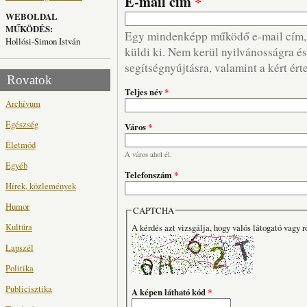
E-mail cím
*
WEBOLDAL
MŰKÖDÉS:
Egy mindenképp működő e-mail cím, m
Hollósi-Simon István
küldi ki. Nem kerül nyilvánosságra és 
segítségnyújtásra, valamint a kért ért
Rovatok
Teljes név
*
Archívum
Egészség
Város
*
Életmód
A város ahol él.
Egyéb
Telefonszám
*
Hírek, közlemények
Humor
CAPTCHA
Kultúra
A kérdés azt vizsgálja, hogy valós látogató vagy r
Lapszél
Politika
Publicisztika
A képen látható kód
*