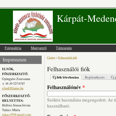
Kárpát-Medenc
Fotógaléria
Magyarerő
Támogatás
Címlap
»
Felhasználói fiók
Jelenlegi hely
Impresszum
Felhasználói fiók
ELNÖK,
FŐSZERKESZTŐ:
Elsődleges fülek
Új fiók létrehozása
(aktív fül)
Bejelentkezés
Új 
Gyöngyösi Zsuzsanna
+ 36 30 525 6745
Felhasználónév
*
elnok@kame.hu
FŐSZERKESZTŐ-
Szóköz használata megengedett. Az írá
HELYETTES:
Hollósi-Simon István
használható.
Takács Mária
takacs55@gmail.com