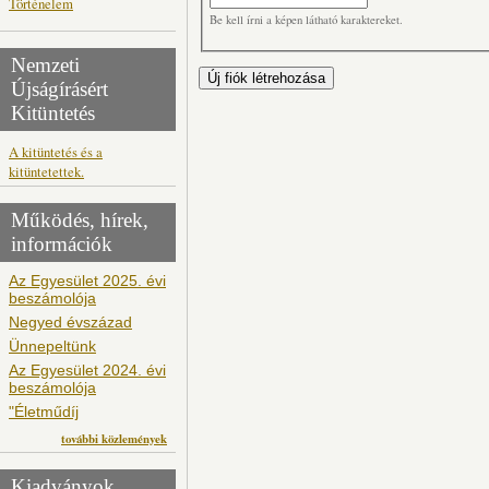
Történelem
Be kell írni a képen látható karaktereket.
Nemzeti
Újságírásért
Kitüntetés
A kitüntetés és a
kitüntetettek.
Működés, hírek,
információk
Az Egyesület 2025. évi
beszámolója
Negyed évszázad
Ünnepeltünk
Az Egyesület 2024. évi
beszámolója
"Életműdíj
további közlemények
Kiadványok