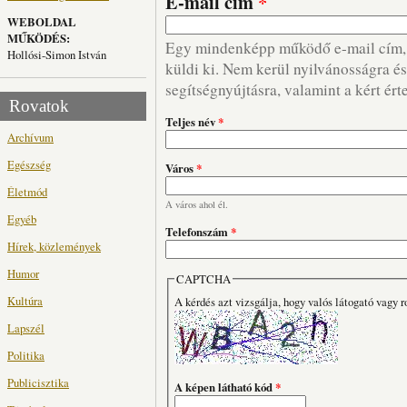
E-mail cím
*
WEBOLDAL
MŰKÖDÉS:
Egy mindenképp működő e-mail cím, m
Hollósi-Simon István
küldi ki. Nem kerül nyilvánosságra és 
segítségnyújtásra, valamint a kért ért
Rovatok
Teljes név
*
Archívum
Egészség
Város
*
Életmód
A város ahol él.
Egyéb
Telefonszám
*
Hírek, közlemények
Humor
CAPTCHA
Kultúra
A kérdés azt vizsgálja, hogy valós látogató vagy r
Lapszél
Politika
Publicisztika
A képen látható kód
*