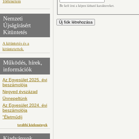
Történelem
Be kell írni a képen látható karaktereket.
Nemzeti
Újságírásért
Kitüntetés
A kitüntetés és a
kitüntetettek.
Működés, hírek,
információk
Az Egyesület 2025. évi
beszámolója
Negyed évszázad
Ünnepeltünk
Az Egyesület 2024. évi
beszámolója
"Életműdíj
további közlemények
Kiadványok