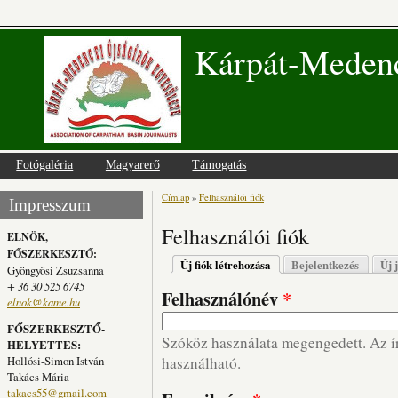
Kárpát-Medenc
Fotógaléria
Magyarerő
Támogatás
Címlap
»
Felhasználói fiók
Jelenlegi hely
Impresszum
Felhasználói fiók
ELNÖK,
FŐSZERKESZTŐ:
Elsődleges fülek
Új fiók létrehozása
(aktív fül)
Bejelentkezés
Új 
Gyöngyösi Zsuzsanna
+ 36 30 525 6745
Felhasználónév
*
elnok@kame.hu
FŐSZERKESZTŐ-
Szóköz használata megengedett. Az írá
HELYETTES:
Hollósi-Simon István
használható.
Takács Mária
takacs55@gmail.com