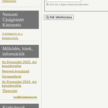
Történelem
Be kell írni a képen látható karaktereket.
Nemzeti
Újságírásért
Kitüntetés
A kitüntetés és a
kitüntetettek.
Működés, hírek,
információk
Az Egyesület 2025. évi
beszámolója
Negyed évszázad
Ünnepeltünk
Az Egyesület 2024. évi
beszámolója
"Életműdíj
további közlemények
Kiadványok