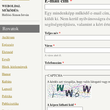
E-mail cím
*
WEBOLDAL
MŰKÖDÉS:
Egy mindenképp működő e-mail cím, m
Hollósi-Simon István
küldi ki. Nem kerül nyilvánosságra és 
segítségnyújtásra, valamint a kért ért
Rovatok
Teljes név
*
Archívum
Egészség
Város
*
Életmód
A város ahol él.
Egyéb
Telefonszám
*
Hírek, közlemények
Humor
CAPTCHA
Kultúra
A kérdés azt vizsgálja, hogy valós látogató vagy r
Lapszél
Politika
Publicisztika
A képen látható kód
*