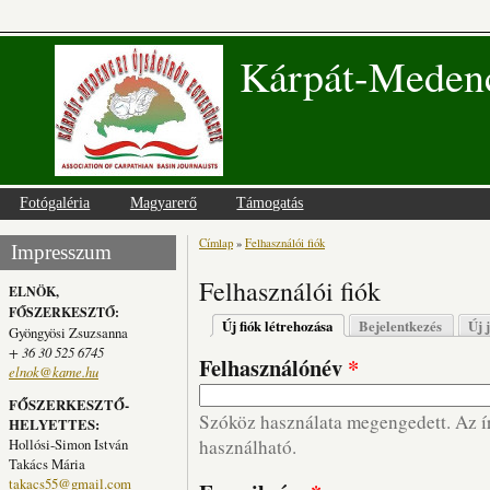
Kárpát-Medenc
Fotógaléria
Magyarerő
Támogatás
Címlap
»
Felhasználói fiók
Jelenlegi hely
Impresszum
Felhasználói fiók
ELNÖK,
FŐSZERKESZTŐ:
Elsődleges fülek
Új fiók létrehozása
(aktív fül)
Bejelentkezés
Új 
Gyöngyösi Zsuzsanna
+ 36 30 525 6745
Felhasználónév
*
elnok@kame.hu
FŐSZERKESZTŐ-
Szóköz használata megengedett. Az írá
HELYETTES:
Hollósi-Simon István
használható.
Takács Mária
takacs55@gmail.com