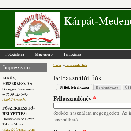
Kárpát-Medenc
Fotógaléria
Magyarerő
Támogatás
Címlap
»
Felhasználói fiók
Jelenlegi hely
Impresszum
Felhasználói fiók
ELNÖK,
FŐSZERKESZTŐ:
Elsődleges fülek
Új fiók létrehozása
(aktív fül)
Bejelentkezés
Új 
Gyöngyösi Zsuzsanna
+ 36 30 525 6745
Felhasználónév
*
elnok@kame.hu
FŐSZERKESZTŐ-
Szóköz használata megengedett. Az írá
HELYETTES:
Hollósi-Simon István
használható.
Takács Mária
takacs55@gmail.com