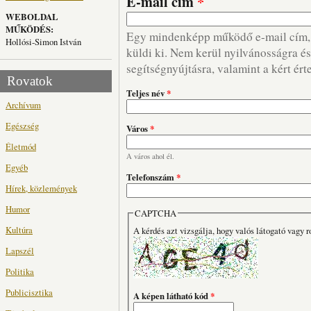
E-mail cím
*
WEBOLDAL
MŰKÖDÉS:
Egy mindenképp működő e-mail cím, m
Hollósi-Simon István
küldi ki. Nem kerül nyilvánosságra és 
segítségnyújtásra, valamint a kért ért
Rovatok
Teljes név
*
Archívum
Egészség
Város
*
Életmód
A város ahol él.
Egyéb
Telefonszám
*
Hírek, közlemények
Humor
CAPTCHA
Kultúra
A kérdés azt vizsgálja, hogy valós látogató vagy r
Lapszél
Politika
Publicisztika
A képen látható kód
*