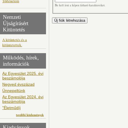
Történelem
Be kell írni a képen látható karaktereket.
Nemzeti
Újságírásért
Kitüntetés
A kitüntetés és a
kitüntetettek.
Működés, hírek,
információk
Az Egyesület 2025. évi
beszámolója
Negyed évszázad
Ünnepeltünk
Az Egyesület 2024. évi
beszámolója
"Életműdíj
további közlemények
Kiadványok