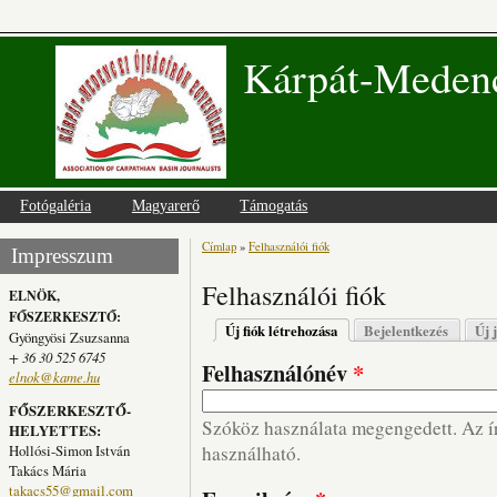
Kárpát-Medenc
Fotógaléria
Magyarerő
Támogatás
Címlap
»
Felhasználói fiók
Jelenlegi hely
Impresszum
Felhasználói fiók
ELNÖK,
FŐSZERKESZTŐ:
Elsődleges fülek
Új fiók létrehozása
(aktív fül)
Bejelentkezés
Új 
Gyöngyösi Zsuzsanna
+ 36 30 525 6745
Felhasználónév
*
elnok@kame.hu
FŐSZERKESZTŐ-
Szóköz használata megengedett. Az írá
HELYETTES:
Hollósi-Simon István
használható.
Takács Mária
takacs55@gmail.com