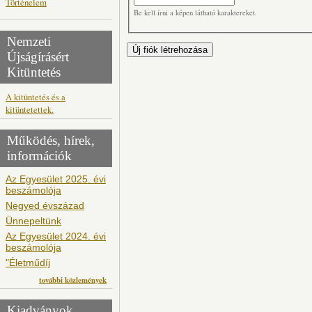
Történelem
Be kell írni a képen látható karaktereket.
Nemzeti
Újságírásért
Kitüntetés
A kitüntetés és a
kitüntetettek.
Működés, hírek,
információk
Az Egyesület 2025. évi
beszámolója
Negyed évszázad
Ünnepeltünk
Az Egyesület 2024. évi
beszámolója
"Életműdíj
további közlemények
Kiadványok