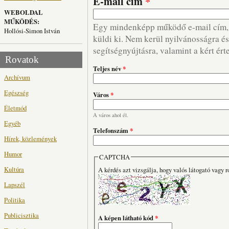
E-mail cím
*
WEBOLDAL
MŰKÖDÉS:
Egy mindenképp működő e-mail cím, m
Hollósi-Simon István
küldi ki. Nem kerül nyilvánosságra és 
segítségnyújtásra, valamint a kért ért
Rovatok
Teljes név
*
Archívum
Egészség
Város
*
Életmód
A város ahol él.
Egyéb
Telefonszám
*
Hírek, közlemények
Humor
CAPTCHA
Kultúra
A kérdés azt vizsgálja, hogy valós látogató vagy r
Lapszél
Politika
Publicisztika
A képen látható kód
*