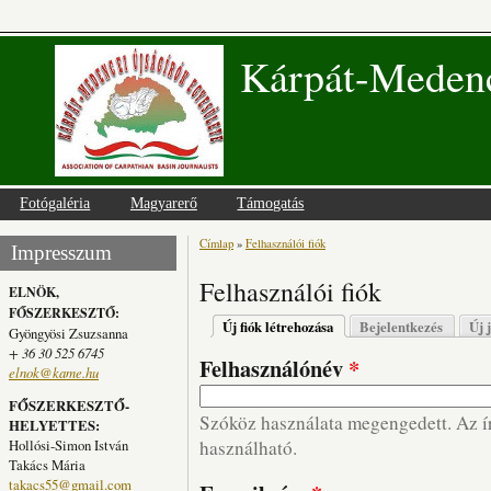
Kárpát-Medenc
Fotógaléria
Magyarerő
Támogatás
Címlap
»
Felhasználói fiók
Jelenlegi hely
Impresszum
Felhasználói fiók
ELNÖK,
FŐSZERKESZTŐ:
Elsődleges fülek
Új fiók létrehozása
(aktív fül)
Bejelentkezés
Új 
Gyöngyösi Zsuzsanna
+ 36 30 525 6745
Felhasználónév
*
elnok@kame.hu
FŐSZERKESZTŐ-
Szóköz használata megengedett. Az írá
HELYETTES:
Hollósi-Simon István
használható.
Takács Mária
takacs55@gmail.com