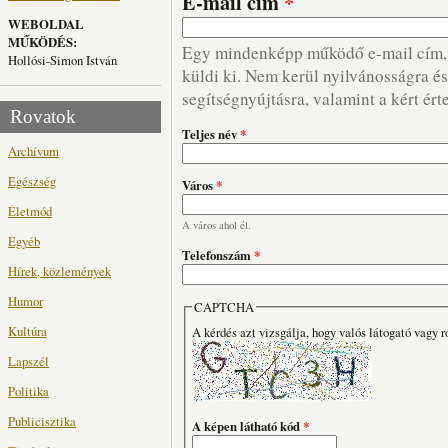
E-mail cím
*
WEBOLDAL
MŰKÖDÉS:
Egy mindenképp működő e-mail cím, m
Hollósi-Simon István
küldi ki. Nem kerül nyilvánosságra és 
segítségnyújtásra, valamint a kért ért
Rovatok
Teljes név
*
Archívum
Egészség
Város
*
Életmód
A város ahol él.
Egyéb
Telefonszám
*
Hírek, közlemények
Humor
CAPTCHA
Kultúra
A kérdés azt vizsgálja, hogy valós látogató vagy r
Lapszél
Politika
Publicisztika
A képen látható kód
*