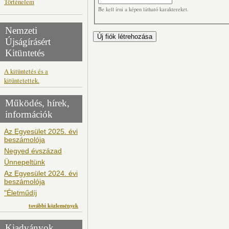
Történelem
Be kell írni a képen látható karaktereket.
Nemzeti
Újságírásért
Kitüntetés
A kitüntetés és a
kitüntetettek.
Működés, hírek,
információk
Az Egyesület 2025. évi
beszámolója
Negyed évszázad
Ünnepeltünk
Az Egyesület 2024. évi
beszámolója
"Életműdíj
további közlemények
Kiadványok