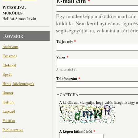
E-mail cím
*
WEBOLDAL
MŰKÖDÉS:
Egy mindenképp működő e-mail cím, m
Hollósi-Simon István
küldi ki. Nem kerül nyilvánosságra és 
segítségnyújtásra, valamint a kért ért
Rovatok
Teljes név
*
Archívum
Egészség
Város
*
Életmód
A város ahol él.
Egyéb
Telefonszám
*
Hírek, közlemények
Humor
CAPTCHA
Kultúra
A kérdés azt vizsgálja, hogy valós látogató vagy r
Lapszél
Politika
Publicisztika
A képen látható kód
*