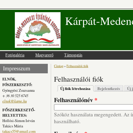
Kárpát-Medenc
Fotógaléria
Magyarerő
Támogatás
Címlap
»
Felhasználói fiók
Jelenlegi hely
Impresszum
Felhasználói fiók
ELNÖK,
FŐSZERKESZTŐ:
Elsődleges fülek
Új fiók létrehozása
(aktív fül)
Bejelentkezés
Új 
Gyöngyösi Zsuzsanna
+ 36 30 525 6745
Felhasználónév
*
elnok@kame.hu
FŐSZERKESZTŐ-
Szóköz használata megengedett. Az írá
HELYETTES:
Hollósi-Simon István
használható.
Takács Mária
takacs55@gmail.com