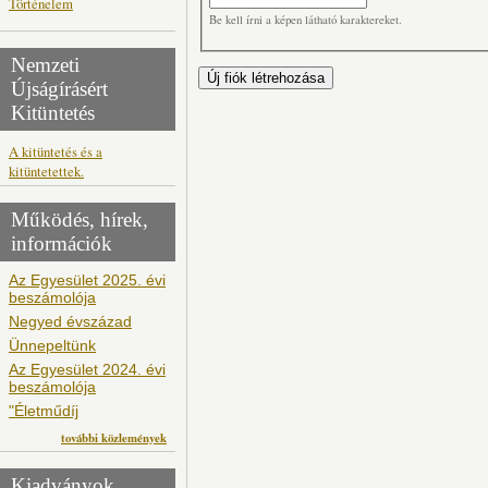
Történelem
Be kell írni a képen látható karaktereket.
Nemzeti
Újságírásért
Kitüntetés
A kitüntetés és a
kitüntetettek.
Működés, hírek,
információk
Az Egyesület 2025. évi
beszámolója
Negyed évszázad
Ünnepeltünk
Az Egyesület 2024. évi
beszámolója
"Életműdíj
további közlemények
Kiadványok