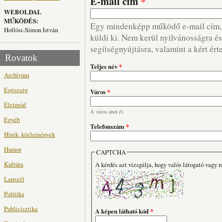
E-mail cím
*
WEBOLDAL
MŰKÖDÉS:
Egy mindenképp működő e-mail cím, m
Hollósi-Simon István
küldi ki. Nem kerül nyilvánosságra és 
segítségnyújtásra, valamint a kért ért
Rovatok
Teljes név
*
Archívum
Egészség
Város
*
Életmód
A város ahol él.
Egyéb
Telefonszám
*
Hírek, közlemények
Humor
CAPTCHA
Kultúra
A kérdés azt vizsgálja, hogy valós látogató vagy r
Lapszél
Politika
Publicisztika
A képen látható kód
*