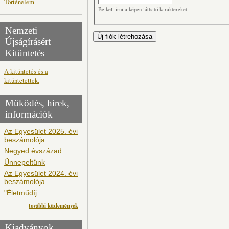
Történelem
Be kell írni a képen látható karaktereket.
Nemzeti
Újságírásért
Kitüntetés
A kitüntetés és a
kitüntetettek.
Működés, hírek,
információk
Az Egyesület 2025. évi
beszámolója
Negyed évszázad
Ünnepeltünk
Az Egyesület 2024. évi
beszámolója
"Életműdíj
további közlemények
Kiadványok