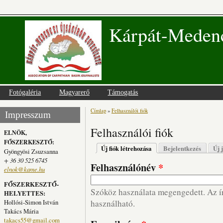
Kárpát-Medenc
Fotógaléria
Magyarerő
Támogatás
Címlap
»
Felhasználói fiók
Jelenlegi hely
Impresszum
Felhasználói fiók
ELNÖK,
FŐSZERKESZTŐ:
Elsődleges fülek
Új fiók létrehozása
(aktív fül)
Bejelentkezés
Új 
Gyöngyösi Zsuzsanna
+ 36 30 525 6745
Felhasználónév
*
elnok@kame.hu
FŐSZERKESZTŐ-
Szóköz használata megengedett. Az írá
HELYETTES:
Hollósi-Simon István
használható.
Takács Mária
takacs55@gmail.com