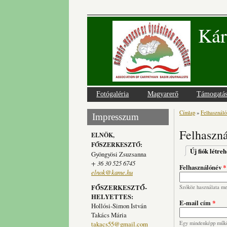
Kár
Fotógaléria
Magyarerő
Támogatá
Címlap
»
Felhasználói
Jelenlegi
Impresszum
Felhaszná
ELNÖK,
FŐSZERKESZTŐ:
Elsődlege
Új fiók létre
Gyöngyösi Zsuzsanna
+ 36 30 525 6745
Felhasználónév
*
elnok@kame.hu
FŐSZERKESZTŐ-
Szóköz használata meg
HELYETTES:
E-mail cím
*
Hollósi-Simon István
Takács Mária
takacs55@gmail.com
Egy mindenképp működ