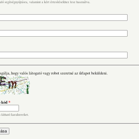
való segítségnyújtásra, valamint a kért értesítésekhez lesz használva.
sgálja, hogy valós látogató vagy robot szeretné az űrlapot beküldeni.
ó kód
*
n látható karaktereket.