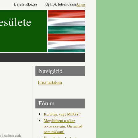
Bejelentkezés
Új fiók létrehozása
Login
esülete
Navigáció
Friss tartalom
Fórum
Kurultáj, vagy MOGY?
Megdöbbent a nő az
orvos szavain: Ön mától
nem rokkant!
 általában csak