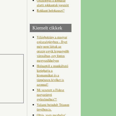
Összefogás a korhatár
alatti rokkantak jogaiért
Rokkant holokauszt?
Kiemelt cikkek
Világbotrány a magyar
egészségügyben – Ilyet
még nem láttak az
ország egyik legnagyobb
városában, egy fontos
megyszékhelyen
Holnaptól a munkáltató
kirúghatja a
kismamákat és a
táppénzen lévőket is
azonnal!
Mi vezetett a Fidesz
nagyarányú
győzelméhez?!
Valami beindult Trianon
ügyében is.
Oltás, vagy meghalsz'