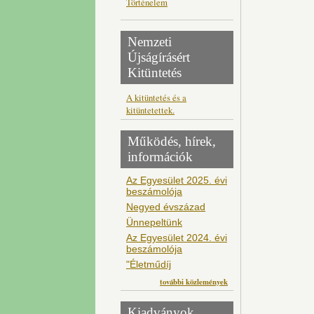
Történelem
Nemzeti
Újságírásért
Kitüntetés
A kitüntetés és a
kitüntetettek.
Működés, hírek,
információk
Az Egyesület 2025. évi
beszámolója
Negyed évszázad
Ünnepeltünk
Az Egyesület 2024. évi
beszámolója
"Életműdíj
további közlemények
Kiadványok