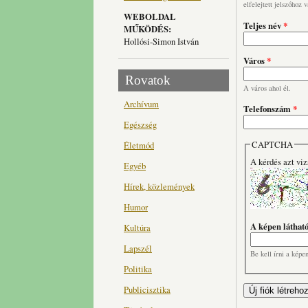
elfelejtett jelszóhoz 
WEBOLDAL
Teljes név
*
MŰKÖDÉS:
Hollósi-Simon István
Város
*
Rovatok
A város ahol él.
Archívum
Telefonszám
*
Egészség
CAPTCHA
Életmód
A kérdés azt viz
Egyéb
Hírek, közlemények
Humor
A képen láthat
Kultúra
Lapszél
Be kell írni a képe
Politika
Publicisztika