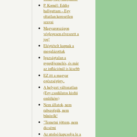
P. Kornél: Eddig
hallgattam – Egy
oltatlan keresetlen
szavai
Magyarországon
véglegesen elveszett a
jog!
Elégtételt kapnak a
megalázottak
Igazságtalan a
nyugdíjemelés, és már
az inflációnál is kisebb
EZ itt a magyar
egészségügy..
A helyzet változatlan
(Egy csodálatos kisfiú
emlékére)
Nem állatok, nem
rabszolgák, nem
bűnözők!
"Temetni jöttem, nem
dicsérni
Az utolsó kapcsolja le a