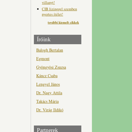
villanyt!
CIB lizinggel szemben
nyertes ítélet!
további kiemelt cikkek
Íróink
Balogh Bertalan
Egmont
Gyöngyösi Zsuzsa
Káncz Csaba
Lengyel János
Dr. Nagy Attila
Takács Mária
Dr. Virág Ildikó
Partnerek