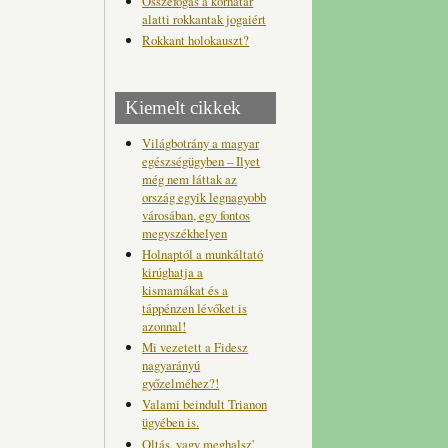
Összefogás a korhatár
alatti rokkantak jogaiért
Rokkant holokauszt?
Kiemelt cikkek
Világbotrány a magyar
egészségügyben – Ilyet
még nem láttak az
ország egyik legnagyobb
városában, egy fontos
megyszékhelyen
Holnaptól a munkáltató
kirúghatja a
kismamákat és a
táppénzen lévőket is
azonnal!
Mi vezetett a Fidesz
nagyarányú
győzelméhez?!
Valami beindult Trianon
ügyében is.
Oltás, vagy meghalsz'