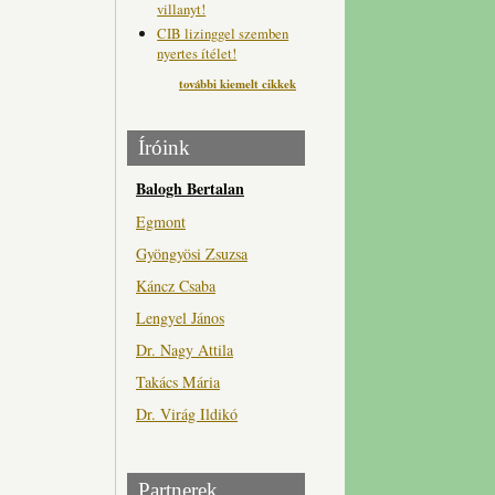
villanyt!
CIB lizinggel szemben
nyertes ítélet!
további kiemelt cikkek
Íróink
Balogh Bertalan
Egmont
Gyöngyösi Zsuzsa
Káncz Csaba
Lengyel János
Dr. Nagy Attila
Takács Mária
Dr. Virág Ildikó
Partnerek