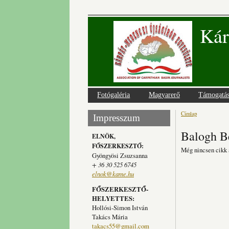
Kár
Fotógaléria
Magyarerő
Támogatá
Címlap
Jelenlegi
Impresszum
Balogh Be
ELNÖK,
FŐSZERKESZTŐ:
Még nincsen cikk 
Gyöngyösi Zsuzsanna
+ 36 30 525 6745
elnok@kame.hu
FŐSZERKESZTŐ-
HELYETTES:
Hollósi-Simon István
Takács Mária
takacs55@gmail.com