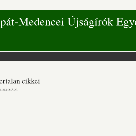
pát-Medencei Újságírók Egy
s
 hely
rtalan cikkei
a szerzőtől.