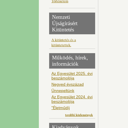
Történelem
Nemzeti
Újságírásért
Kitüntetés
A kitüntetés és a
kitüntetettek.
Működés, hírek,
információk
Az Egyesület 2025. évi
beszámolója
Negyed évszázad
Ünnepeltünk
Az Egyesület 2024. évi
beszámolója
"Életműdíj
további közlemények
Kiadványok