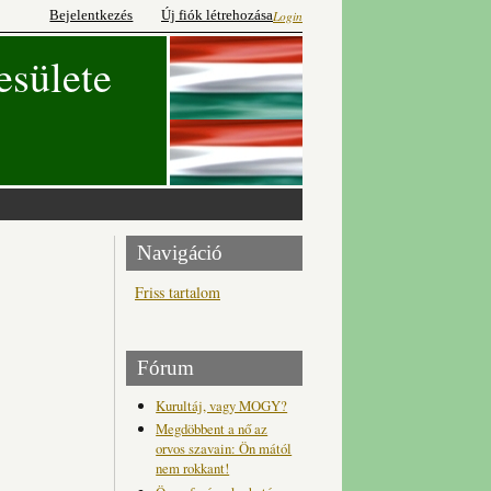
Bejelentkezés
Új fiók létrehozása
Login
esülete
Navigáció
Friss tartalom
Fórum
Kurultáj, vagy MOGY?
Megdöbbent a nő az
orvos szavain: Ön mától
nem rokkant!