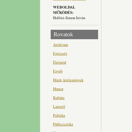
WEBOLDAL
MŰKÖDÉS:
Hollósi-Simon István
Rovatok
Archívum
Egészség
Életmód
Egyéb
Hírek, közlemények
Humor
Kultúra
Lapszél
Politika
Publicisztika