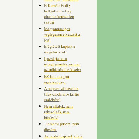
P. Kornél: Eddig
hallgattam – Egy
oltatlan keresetlen
szavai
Magyarországon
véglegesen elveszett a
jog!
Elégtételt kapnak a
megalázottak
Igazságtalan a
nyugdíjemelés, és már
az inflációnál is kisebb
EZ itt a magyar
egészségügy..
A helyzet változatlan
(Egy csodálatos kisfiú
emlékére)
Nem állatok, nem
rabszolgák, nem
bűnözők!
"Temetni jöttem, nem
dicsérni
Az utolsó kapcsolja le a