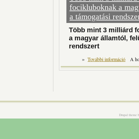
focikluboknak a magy
a támogatási rendsze
Több mint 3 milliárd f
a magyar államtól, fel
rendszert
»
Több
További információ
A h
Drupal theme