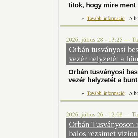
titok, hogy mire ment
»
Az FTC
További információ
A h
2026, július 28 - 13:25
—
Ta
Orbán tusványosi bes
vezér helyzetét a bün
Orbán tusványosi besz
vezér helyzetét a bün
»
Orbán t
További információ
A h
2026, július 26 - 12:08
—
Ta
Orbán Tusványoson m
balos rezsimet vizio