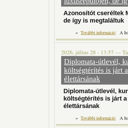
luxusrepülőjén, de íg
Azonosítót cseréltek 
de így is megtaláltuk
»
További információ
A h
2026, július 28 - 13:57
—
Ta
Diplomata-útlevél, ku
költségtérítés is járt
élettársának
Diplomata-útlevél, kur
költségtérítés is járt 
élettársának
»
Di
További információ
A h