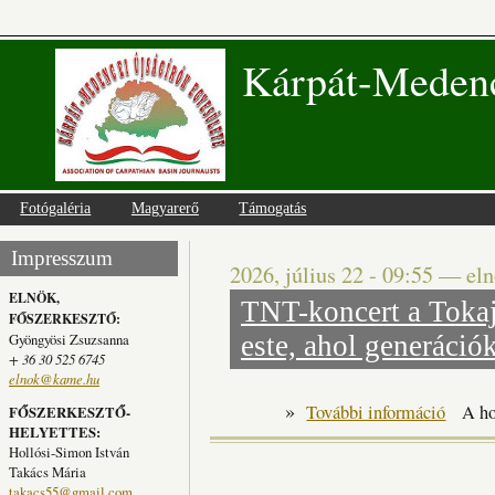
Kárpát-Medenc
Fotógaléria
Magyarerő
Támogatás
Impresszum
2026, július 22 - 09:55
—
el
ELNÖK,
TNT-koncert a Tokaj
FŐSZERKESZTŐ:
Gyöngyösi Zsuzsanna
este, ahol generáció
+ 36 30 525 6745
elnok@kame.hu
»
TNT-konc
További információ
A ho
FŐSZERKESZTŐ-
HELYETTES:
Hollósi-Simon István
Takács Mária
takacs55@gmail.com