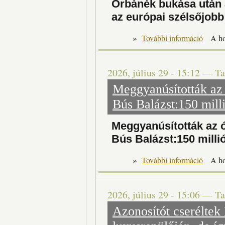
Orbánék bukása után 
az európai szélsőjobb
»
További információ
A h
2026, július 29 - 15:12
—
Ta
Meggyanúsították az 
Bús Balázst:150 milli
Meggyanúsították az 
Bús Balázst:150 millió
»
További információ
A h
2026, július 29 - 15:06
—
Ta
Azonosítót cseréltek