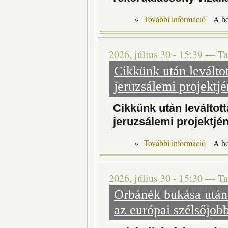
»
További információ
A h
2026, július 30 - 15:39
—
Ta
Cikkünk után leválto
jeruzsálemi projektjé
Cikkünk után leváltot
jeruzsálemi projektjé
»
Ci
További információ
A h
2026, július 30 - 15:30
—
Ta
Orbánék bukása után
az európai szélsőjob