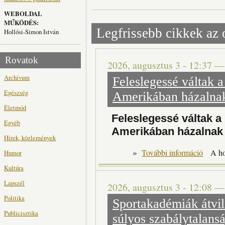
WEBOLDAL
MŰKÖDÉS:
Legfrissebb cikkek az 
Hollósi-Simon István
Rovatok
2026, augusztus 3 - 12:37
Archívum
Feleslegessé váltak a
Egészség
Amerikában házalnak
Életmód
Feleslegessé váltak a 
Egyéb
Amerikában házalnak 
Hírek, közlemények
»
Felesleg
További információ
A h
Humor
Kultúra
Lapszél
2026, augusztus 3 - 12:08
Politika
Sportakadémiák átvilá
Publicisztika
súlyos szabálytalans