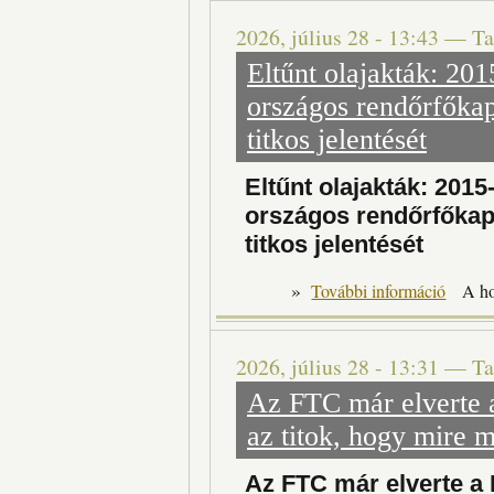
2026, július 28 - 13:43
—
Ta
Eltűnt olajakták: 20
országos rendőrfőkap
titkos jelentését
Eltűnt olajakták: 201
országos rendőrfőkapi
titkos jelentését
»
Eltűnt ol
További információ
A h
2026, július 28 - 13:31
—
Ta
Az FTC már elverte a
az titok, hogy mire 
Az FTC már elverte a F