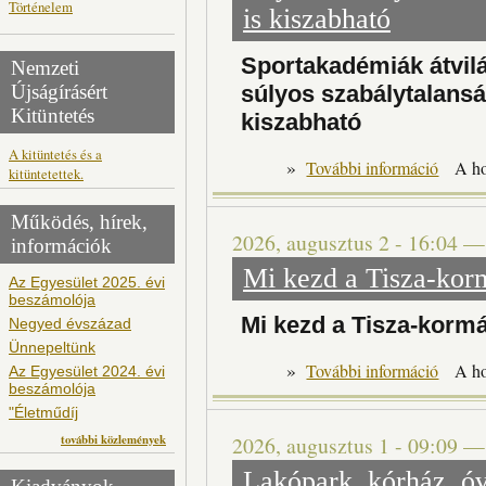
Történelem
is kiszabható
Sportakadémiák átvilá
Nemzeti
súlyos szabálytalansá
Újságírásért
Kitüntetés
kiszabható
A kitüntetés és a
»
Spor
További információ
A h
kitüntetettek.
Működés, hírek,
2026, augusztus 2 - 16:04
információk
Mi kezd a Tisza-ko
Az Egyesület 2025. évi
beszámolója
Mi kezd a Tisza-kor
Negyed évszázad
Ünnepeltünk
»
Mi kezd a
További információ
A h
Az Egyesület 2024. évi
beszámolója
"Életműdíj
további közlemények
2026, augusztus 1 - 09:09
Lakópark, kórház, ó