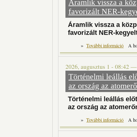
Áramlik vissza a köz
favorizált NER-kegye
Áramlik vissza a közp
favorizált NER-kegyel
»
További információ
A h
2026, augusztus 1 - 08:42
Történelmi leállás el
az ország az atomerő
Történelmi leállás elő
az ország az atomerő
»
Történelm
További információ
A h