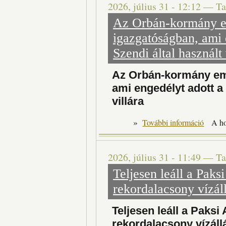
2026, július 31 - 12:12
—
Ta
Az Orbán-kormány em
igazgatóságban, ami 
Szendi által használt 
Az Orbán-kormány emb
ami engedélyt adott a
villára
»
Az Or
További információ
A h
2026, július 31 - 11:49
—
Ta
Teljesen leáll a Pak
rekordalacsony vízáll
Teljesen leáll a Paks
rekordalacsony vízáll