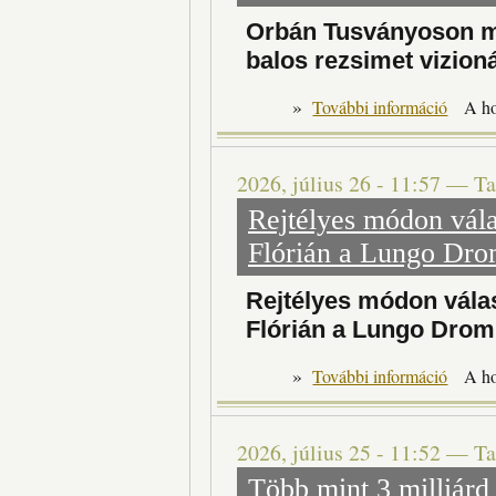
Orbán Tusványoson má
balos rezsimet vizio
»
További információ
A h
2026, július 26 - 11:57
—
Ta
Rejtélyes módon vála
Flórián a Lungo Dro
Rejtélyes módon válas
Flórián a Lungo Drom
»
További információ
A h
2026, július 25 - 11:52
—
Ta
Több mint 3 milliárd f