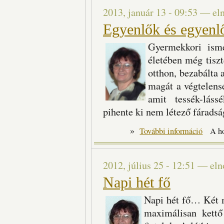
2013, január 13 - 09:53
—
el
Egyenlők és egyenl
Gyermekkori ism
életében még tiszt
otthon, bezabálta a
magát a végtelens
amit tessék-láss
pihente ki nem létező fáradsá
»
Egyenlők 
További információ
A h
2012, július 25 - 12:51
—
eln
Napi hét fő
Napi hét fő… Két 
maximálisan kettő