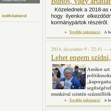
Bűnös, vagy ártatla
Közelednek a 2018-as év
hogy ilyenkor elkezdőd
további kiadványok
kormánypártok részéről.
»
Bűnös, va
További információ
A h
2014, december 9 - 22:41
—
Lehet engem szídni
Amikor azt 
politikusok
„kuporgatta
segítségével
munkával szintén százmillió
»
Lehet eng
További információ
A h