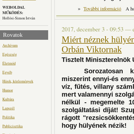
WEBOLDAL
»
Kasztrend
További információ
A h
MŰKÖDÉS:
Hollósi-Simon István
2017, december 3 - 09:53
—
Rovatok
Miért néznek hülyén
Archívum
Orbán Viktornak
Egészség
Tisztelt Miniszterelnök 
Életmód
Sorozatosan kapj
Egyéb
miszerint ennyi-és enn
Hírek, közlemények
víz, fűtés, villany szá
Humor
mert valamennyi szolgál
Kultúra
nélkül - megemelte 1
Lapszél
szolgáltatási díját! S
rágott "rezsicsökkent
Politika
hogy hülyének nézik!
Publicisztika