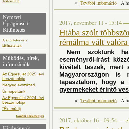
Történelem
»
Miért néz
További információ
A h
Nemzeti
2017, november 11 - 15:14
Újságírásért
Kitüntetés
Hiába szólt többszö
A kitüntetés és a
rémálma vált valór
kitüntetettek.
Nem szoktunk hason
Működés, hírek,
eseményről-írást köz
információk
kivételt teszek, mert 
Magyarországon is 
Az Egyesület 2025. évi
beszámolója
tapasztalom, hogy
a 
Negyed évszázad
gyermekeket érintő ves
Ünnepeltünk
Az Egyesület 2024. évi
»
Hi
További információ
A h
beszámolója
"Életműdíj
további közlemények
2017, október 16 - 09:54
—
e
Kiadványok