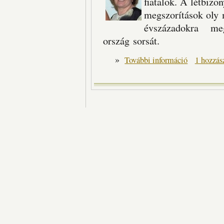
fiatalok. A létbizo
megszorítások oly 
évszázadokra me
ország sorsát.
»
Napi hét fő tart
További információ
1 hozzás