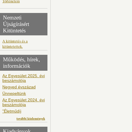
Történelem
Nemzeti
Újságírásért
Kitüntetés
A kitüntetés és a
kitüntetettek.
Működés, hírek,
információk
Az Egyesület 2025. évi
beszámolója
Negyed évszázad
Ünnepeltünk
Az Egyesület 2024. évi
beszámolója
"Életműdíj
további közlemények
Kiadványok