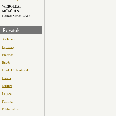
WEBOLDAL
MŰKÖDÉS:
Hollósi-Simon István
Rovatok
Archívum
Egészség
Életmód
Egyéb
Hírek, közlemények
Humor
Kultúra
Lapszél
Politika
Publicisztika