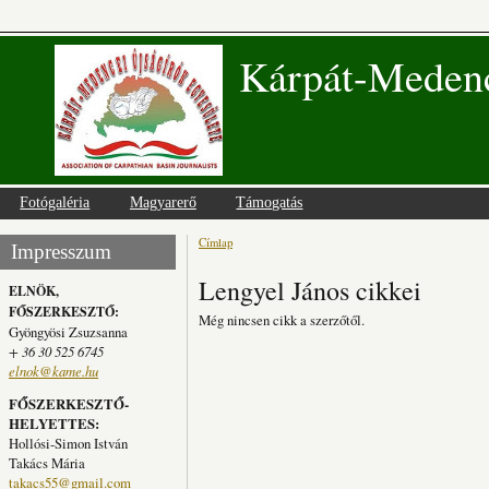
Kárpát-Medenc
Fotógaléria
Magyarerő
Támogatás
Címlap
Jelenlegi hely
Impresszum
Lengyel János cikkei
ELNÖK,
FŐSZERKESZTŐ:
Még nincsen cikk a szerzőtől.
Gyöngyösi Zsuzsanna
+ 36 30 525 6745
elnok@kame.hu
FŐSZERKESZTŐ-
HELYETTES:
Hollósi-Simon István
Takács Mária
takacs55@gmail.com