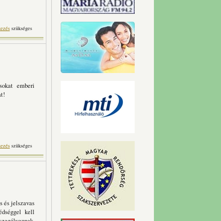
mmal kapcsolatosan
kezés
szükséges
 sokat emberi
t!
ottat otthon tartalommal
kezés
szükséges
kapcsolatosan
s és jelszavas
édséggel kell
 szegélyeznek,