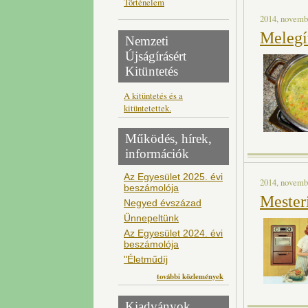
Történelem
2014, novembe
Melegít
Nemzeti
Újságírásért
Kitüntetés
A kitüntetés és a
kitüntetettek.
Működés, hírek,
információk
Az Egyesület 2025. évi
2014, novembe
beszámolója
Mester
Negyed évszázad
Ünnepeltünk
Az Egyesület 2024. évi
beszámolója
"Életműdíj
további közlemények
Kiadványok