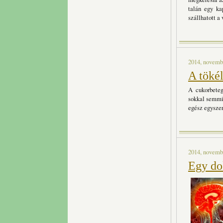
talán egy ka
szállhatott a 
2014, novembe
A tökél
A cukorbeteg
sokkal semmit
egész egyszer
2014, novembe
Egy dok