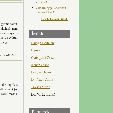
villanyt!
CIB lizinggel szemben
nyertes ítélet!
további kiemelt cikkek
gyámoltalan,
alakulását nem
zza az anya és
Íróink
amely egyúttal
nységre.
Balogh Bertalan
Egmont
tethormonunk tartalommal
kezés
szükséges
Gyöngyösi Zsuzsa
kapcsolatosan
Káncz Csaba
Lengyel János
Dr. Nagy Attila
ködös, nyirkos
Takács Mária
li teaként jót
 válik most a
Dr. Virág Ildikó
Partnerek