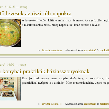
r 16 - 12:23
—
ivirag
ő levesek az őszi-téli napokra
A leveseket illetően kétféle embertípust ismerek. Az egyik télen-nyár
a másik inkább a hűvös-hideg napok étkei közé sorolja a levest.
»
Melegítő levesek az őszi-téli napokra tartal
További információ
A hozzászóláshoz
regisztráció
és
bejelent
r 5 - 16:50
—
ivirag
i konyhai praktikák háziasszonyoknak
Egy jó háziasszony nem csupán sürög-forog a konyhában, h
praktikákkal nyűgözi le a családot. Most mutatunk néhány ügyes mego
»
Mesteri konyhai praktikák házi
További információ
A hozzászóláshoz
regisztráció
és
bejelent