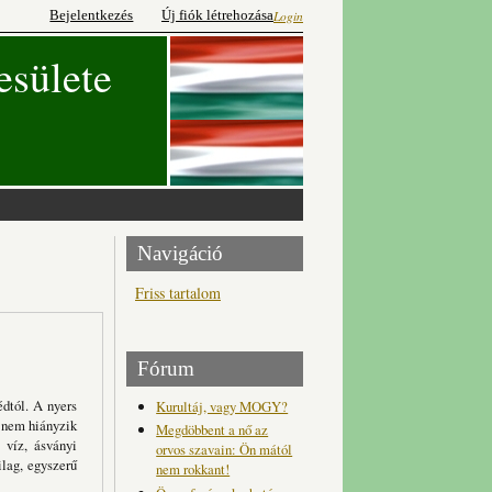
Bejelentkezés
Új fiók létrehozása
Login
esülete
Navigáció
Friss tartalom
Fórum
édtól. A nyers
Kurultáj, vagy MOGY?
s nem hiányzik
Megdöbbent a nő az
 víz, ásványi
orvos szavain: Ön mától
lag, egyszerű
nem rokkant!