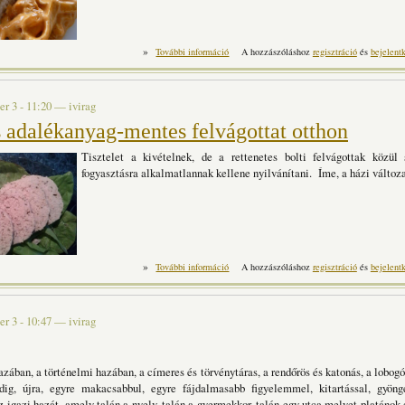
»
Egy csepp falusi élet: hagymatokány tartalo
További információ
A hozzászóláshoz
regisztráció
és
bejelent
r 3 - 11:20
—
ivirag
s adalékanyag-mentes felvágottat otthon
Tisztelet a kivételnek, de a rettenetes bolti felvágottak közül
fogyasztásra alkalmatlannak kellene nyilvánítani. Íme, a házi változa
»
Készíts adalékanyag-mentes felvág
További információ
A hozzászóláshoz
regisztráció
és
bejelent
r 3 - 10:47
—
ivirag
azában, a történelmi hazában, a címeres és törvénytáras, a rendőrös és katonás, a lobogó
ig, újra, egyre makacsabbul, egyre fájdalmasabb figyelemmel, kitartással, gyöng
 igazi hazát, amely talán a nyelv, talán a gyermekkor, talán egy utca melyet platánok