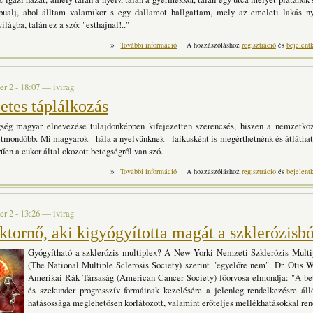
pualj, ahol álltam valamikor s egy dallamot hallgattam, mely az emeleti lakás ny
világba, talán ez a szó: "esthajnal!.."
»
Haza tartalommal kapcsolatosan
További információ
A hozzászóláshoz
regisztráció
és
bejelent
r 2 - 18:07
—
ivirag
etes táplálkozás
ség magyar elnevezése tulajdonképpen kifejezetten szerencsés, hiszen a nemzetköz
mondóbb. Mi magyarok - hála a nyelvünknek - laikusként is megérthetnénk és átláthat
űen a cukor által okozott betegségről van szó.
»
A tökéletes táplálkozás tartalommal kapcsola
További információ
A hozzászóláshoz
regisztráció
és
bejelent
r 2 - 13:26
—
ivirag
tornő, aki kigyógyította magát a szklerózisbó
Gyógyítható a szklerózis multiplex? A New Yorki Nemzeti Szklerózis Multi
(The National Multiple Sclerosis Society) szerint "egyelőre nem". Dr. Otis 
Amerikai Rák Társaság (American Cancer Society) főorvosa elmondja: "A be
és szekunder progresszív formáinak kezelésére a jelenleg rendelkezésre áll
hatásossága meglehetősen korlátozott, valamint erőteljes mellékhatásokkal re