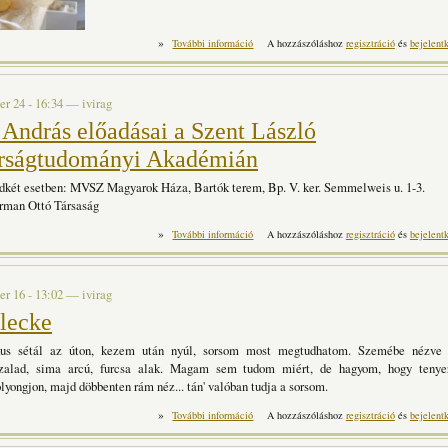
»
Tejtermékek készítése házilag tartalommal k
További információ
A hozzászóláshoz
regisztráció
és
bejelent
r 24 - 16:34
—
ivirag
 András előadásai a Szent László
rságtudományi Akadémián
dkét esetben: MVSZ Magyarok Háza, Bartók terem, Bp. V. ker. Semmelweis u. 1-3.
rman Ottó Társaság
»
Siklósi András előadásai a Szent Lá
További információ
A hozzászóláshoz
regisztráció
és
bejelent
Akadémián ta
r 16 - 13:02
—
ivirag
 lecke
dus sétál az úton, kezem után nyúl, sorsom most megtudhatom. Szemébe nézve 
szalad, sima arcú, furcsa alak. Magam sem tudom miért, de hagyom, hogy tenye
lyongjon, majd döbbenten rám néz... tán' valóban tudja a sorsom.
»
Utolsó lecke tartalommal kapcsolatosan
További információ
A hozzászóláshoz
regisztráció
és
bejelent