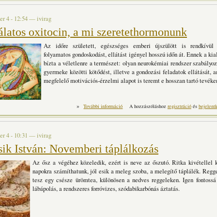
r 4 - 12:54
—
ivirag
álatos oxitocin, a mi szeretethormonunk
Az időre született, egészséges emberi újszülött is rendkívül 
folyamatos gondoskodást, ellátást igényel hosszú időn át. Ennek a ki
bízta a véletlenre a természet: olyan neurokémiai rendszer szabályo
gyermeke közötti kötődést, illetve a gondozási felada­tok ellátását, 
megfelelő motivációs-érzelmi alapot is teremt e hosszan tartó tevé­ke
»
A csodálatos oxitocin, a mi szere
További információ
A hozzászóláshoz
regisztráció
és
bejelent
r 4 - 10:31
—
ivirag
sik István: Novemberi táplálkozás
Az ősz a végéhez közeledik, ezért is neve az őszutó. Ritka kivétellel 
napokra számíthatunk, jól esik a meleg szoba, a melegítő táplálék. Regge
tesz egy csésze ürömtea, különösen a nedves reggeleken. Igen fontossá
lábápolás, a rendszeres forróvizes, szódabikarbónás áztatás.