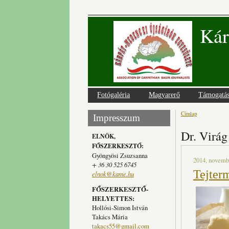
Kár
Fotógaléria
Magyarerő
Támogatá
Címlap
Jelenlegi
Impresszum
Dr. Virág
ELNÖK,
FŐSZERKESZTŐ:
Gyöngyösi Zsuzsanna
2014, novembe
+ 36 30 525 6745
Tejter
elnok@kame.hu
FŐSZERKESZTŐ-
HELYETTES:
Hollósi-Simon István
Takács Mária
takacs55@gmail.com