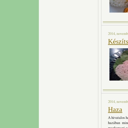
2014, novembe
Készít
2014, novembe
Haza
A hivatalos h
hazában mind
megkeresni az