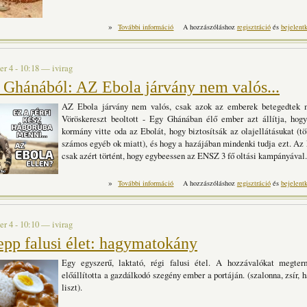
»
Ferencsik István: Novemberi táplálkozás tar
További információ
A hozzászóláshoz
regisztráció
és
bejelent
r 4 - 10:18
—
ivirag
 Ghánából: AZ Ebola járvány nem valós...
AZ Ebola járvány nem valós, csak azok az emberek betegedtek m
Vöröskereszt beoltott - Egy Ghánában élő ember azt állítja, hog
kormány vitte oda az Ebolát, hogy biztosítsák az olajellátásukat (t
számos egyéb ok miatt), és hogy a hazájában mindenki tudja ezt. Az
csak azért történt, hogy egybeessen az ENSZ 3 fő oltási kampányával.
»
Üzenet Ghánából: AZ Ebola járvány 
További információ
A hozzászóláshoz
regisztráció
és
bejelent
r 4 - 10:10
—
ivirag
epp falusi élet: hagymatokány
Egy egyszerű, laktató, régi falusi étel. A hozzávalókat megterm
előállította a gazdálkodó szegény ember a portáján. (szalonna, zsír, h
liszt).