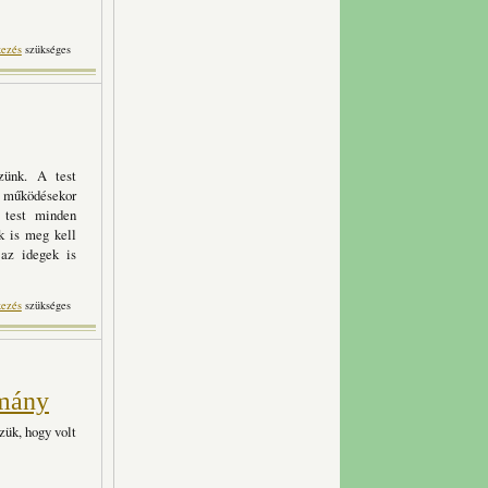
szklerózisból tartalommal
kezés
szükséges
kapcsolatosan
zünk. A test
működésekor
A test minden
k is meg kell
az idegek is
n
kezés
szükséges
omány
zük, hogy volt