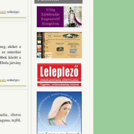
talommal kapcsolatosan
kezés
szükséges
eg, akiket a
y az amerikai
öbbek között a
 Ebola járvány
nem valós... tartalommal
kezés
szükséges
kapcsolatosan
elte, illetve
agyma, tejföl,