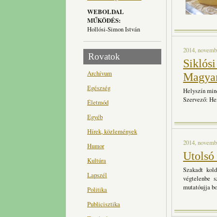
WEBOLDAL
MŰKÖDÉS:
Hollósi-Simon István
2014, novembe
Rovatok
Siklósi
Archívum
Magya
Egészség
Helyszín min
Szervező: He
Életmód
Egyéb
Hírek, közlemények
2014, novembe
Humor
Utolsó
Kultúra
Szakadt kol
Lapszél
végtelenbe 
mutatóujja bo
Politika
Publicisztika