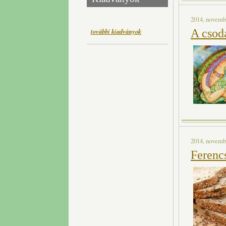
2014, novembe
A csod
további kiadványok
2014, novembe
Ferenc