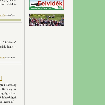
itott ablakán
kezés
szükséges
i "diabétesz"
nánk, hogy itt
tosan
kezés
szükséges
l
plex Társaság
W. Brawley, az
tegség primer
ó lehetőségek
ndelkeznek."