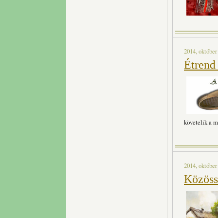
2014, október
Étrend
követelik a m
2014, október
Közöss