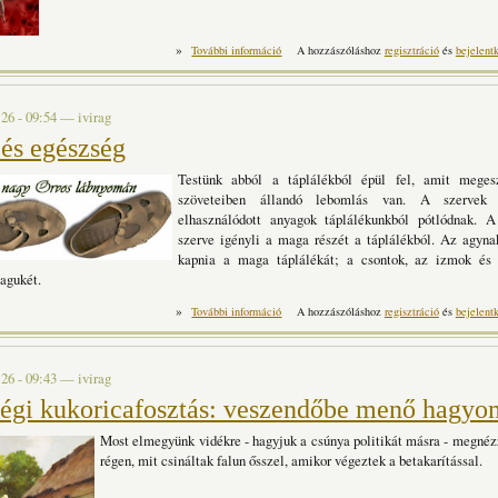
»
Egy doktornő, aki kigyógyította magát a 
További információ
A hozzászóláshoz
regisztráció
és
bejelent
 26 - 09:54
—
ivirag
 és egészség
Testünk abból a táplálékból épül fel, amit meges
szöveteiben állandó lebomlás van. A szervek 
elhasználódott anyagok táplálékunkból pótlódnak. 
szerve igényli a maga részét a táplálékból. Az agyna
kapnia a maga táplálékát; a csontok, az izmok és 
agukét.
»
Étrend és egészség tartalommal kapcsolatosa
További információ
A hozzászóláshoz
regisztráció
és
bejelent
 26 - 09:43
—
ivirag
égi kukoricafosztás: veszendőbe menő hagy
Most elmegyünk vidékre - hagyjuk a csúnya politikát másra - megnéz
régen, mit csináltak falun ősszel, amikor végeztek a betakarítással.